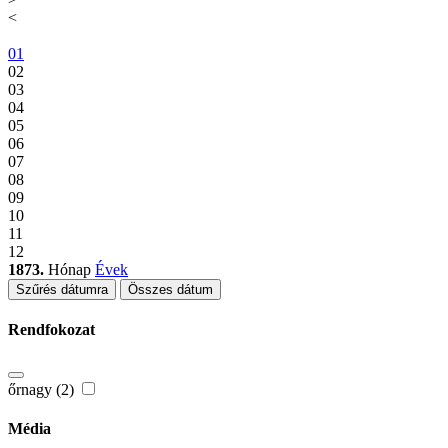
<
01
02
03
04
05
06
07
08
09
10
11
12
1873.
Hónap
Évek
Szűrés dátumra
Összes dátum
Rendfokozat
őrnagy (2)
Média