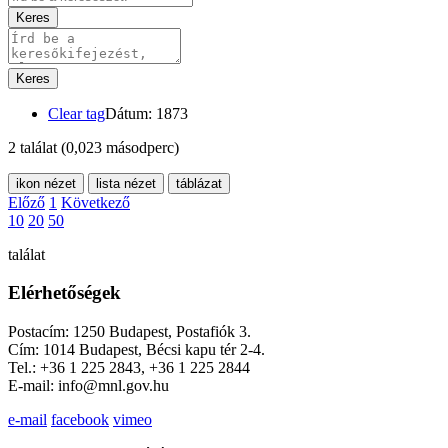
Keres
Keres
Clear tag
Dátum: 1873
2 találat
(0,023 másodperc)
ikon nézet
lista nézet
táblázat
Előző
1
Következő
10
20
50
találat
Elérhetőségek
Postacím: 1250 Budapest, Postafiók 3.
Cím: 1014 Budapest, Bécsi kapu tér 2-4.
Tel.: +36 1 225 2843, +36 1 225 2844
E-mail: info@mnl.gov.hu
e-mail
facebook
vimeo