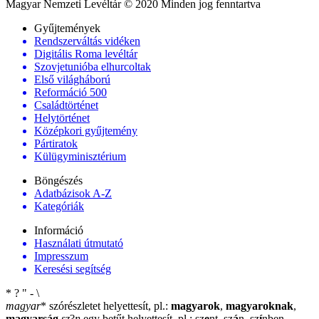
Magyar Nemzeti Levéltár © 2020 Minden jog fenntartva
Gyűjtemények
Rendszerváltás vidéken
Digitális Roma levéltár
Szovjetunióba elhurcoltak
Első világháború
Reformáció 500
Családtörténet
Helytörténet
Középkori gyűjtemény
Pártiratok
Külügyminisztérium
Böngészés
Adatbázisok A-Z
Kategóriák
Információ
Használati útmutató
Impresszum
Keresési segítség
*
?
"
-
\
magyar
*
szórészletet helyettesít, pl.:
magyarok
,
magyaroknak
,
magyarság
sz
?
n
egy betűt helyettesít, pl.: sz
e
nt, sz
á
n, sz
í
nben