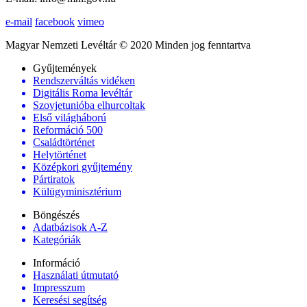
e-mail
facebook
vimeo
Magyar Nemzeti Levéltár © 2020 Minden jog fenntartva
Gyűjtemények
Rendszerváltás vidéken
Digitális Roma levéltár
Szovjetunióba elhurcoltak
Első világháború
Reformáció 500
Családtörténet
Helytörténet
Középkori gyűjtemény
Pártiratok
Külügyminisztérium
Böngészés
Adatbázisok A-Z
Kategóriák
Információ
Használati útmutató
Impresszum
Keresési segítség