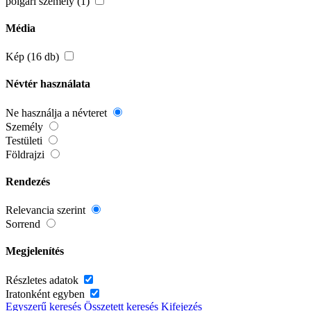
polgári személy (1)
Média
Kép (16 db)
Névtér használata
Ne használja a névteret
Személy
Testületi
Földrajzi
Rendezés
Relevancia szerint
Sorrend
Megjelenítés
Részletes adatok
Iratonként egyben
Egyszerű keresés
Összetett keresés
Kifejezés