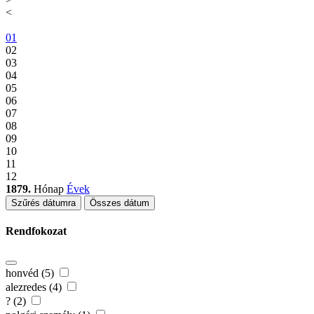
<
01
02
03
04
05
06
07
08
09
10
11
12
1879.
Hónap
Évek
Szűrés dátumra
Összes dátum
Rendfokozat
honvéd (5)
alezredes (4)
? (2)