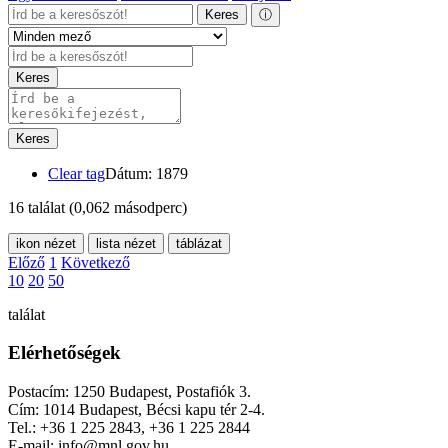
Keres
ⓘ
Keres
Keres
Clear tag
Dátum: 1879
16 találat
(0,062 másodperc)
ikon nézet
lista nézet
táblázat
Előző
1
Következő
10
20
50
találat
Elérhetőségek
Postacím: 1250 Budapest, Postafiók 3.
Cím: 1014 Budapest, Bécsi kapu tér 2-4.
Tel.: +36 1 225 2843, +36 1 225 2844
E-mail: info@mnl.gov.hu