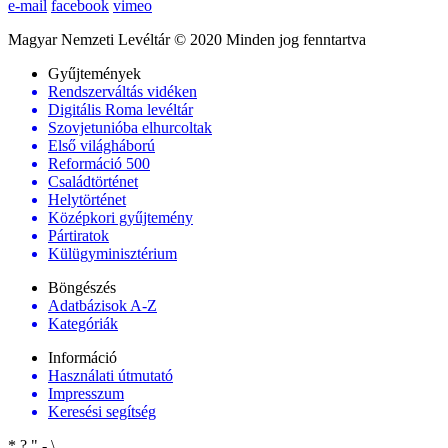
e-mail
facebook
vimeo
Magyar Nemzeti Levéltár © 2020 Minden jog fenntartva
Gyűjtemények
Rendszerváltás vidéken
Digitális Roma levéltár
Szovjetunióba elhurcoltak
Első világháború
Reformáció 500
Családtörténet
Helytörténet
Középkori gyűjtemény
Pártiratok
Külügyminisztérium
Böngészés
Adatbázisok A-Z
Kategóriák
Információ
Használati útmutató
Impresszum
Keresési segítség
*
?
"
-
\