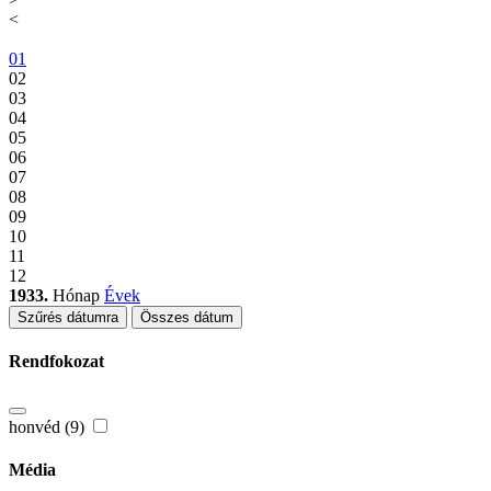
<
01
02
03
04
05
06
07
08
09
10
11
12
1933.
Hónap
Évek
Szűrés dátumra
Összes dátum
Rendfokozat
honvéd (9)
Média