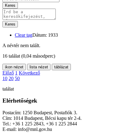
Keres
Keres
Clear tag
Dátum: 1933
A névtér nem talált.
16 találat
(0,04 másodperc)
ikon nézet
lista nézet
táblázat
Előző
1
Következő
10
20
50
találat
Elérhetőségek
Postacím: 1250 Budapest, Postafiók 3.
Cím: 1014 Budapest, Bécsi kapu tér 2-4.
Tel.: +36 1 225 2843, +36 1 225 2844
E-mail: info@mnl.gov.hu