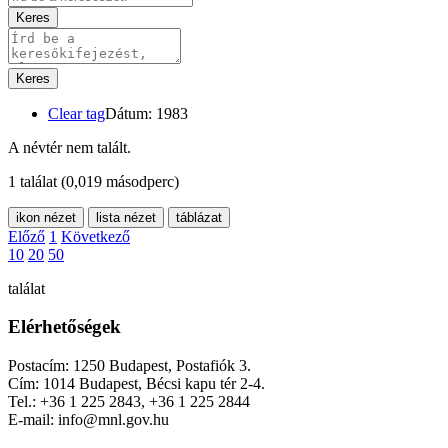
Keres
Keres
Clear tag
Dátum: 1983
A névtér nem talált.
1 találat
(0,019 másodperc)
ikon nézet
lista nézet
táblázat
Előző
1
Következő
10
20
50
találat
Elérhetőségek
Postacím: 1250 Budapest, Postafiók 3.
Cím: 1014 Budapest, Bécsi kapu tér 2-4.
Tel.: +36 1 225 2843, +36 1 225 2844
E-mail: info@mnl.gov.hu