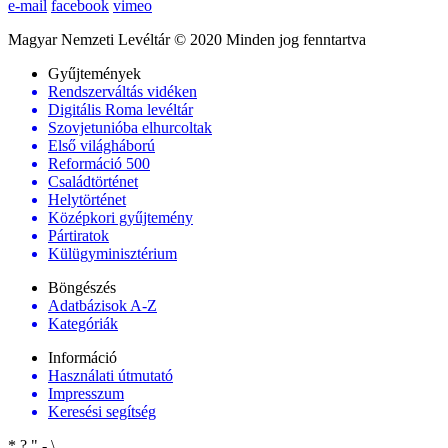
e-mail
facebook
vimeo
Magyar Nemzeti Levéltár © 2020 Minden jog fenntartva
Gyűjtemények
Rendszerváltás vidéken
Digitális Roma levéltár
Szovjetunióba elhurcoltak
Első világháború
Reformáció 500
Családtörténet
Helytörténet
Középkori gyűjtemény
Pártiratok
Külügyminisztérium
Böngészés
Adatbázisok A-Z
Kategóriák
Információ
Használati útmutató
Impresszum
Keresési segítség
*
?
"
-
\