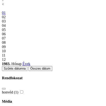
<
01
02
03
04
05
06
07
08
09
10
11
12
1983.
Hónap
Évek
Szűrés dátumra
Összes dátum
Rendfokozat
honvéd (1)
Média