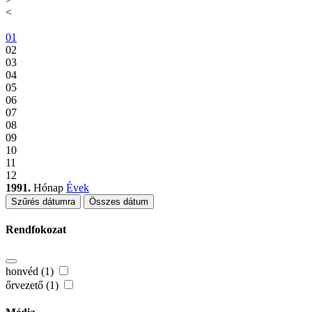
<
01
02
03
04
05
06
07
08
09
10
11
12
1991.
Hónap
Évek
Szűrés dátumra
Összes dátum
Rendfokozat
honvéd (1)
őrvezető (1)