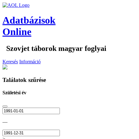
Adatbázisok
Online
Szovjet táborok magyar foglyai
Keresés
Információ
Találatok szűrése
Születési év
—
>