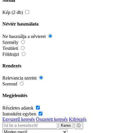
Média
Kép (2 db)
Névtér használata
Ne használja a névteret
Személy
Testületi
Földrajzi
Rendezés
Relevancia szerint
Sorrend
Megjelenítés
Részletes adatok
Iratonként egyben
Egyszerű keresés
Összetett keresés
Kifejezés
Keres
ⓘ