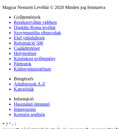
Magyar Nemzeti Levéltár © 2020 Minden jog fenntartva
Gyűjtemények
Rendszerváltás vidéken
Digitális Roma levéltár
Szovjetunióba elhurcoltak
Első világháború
Reformáció 500
Családtörténet
Helytörténet
Középkori gyűjtemény
Pártiratok
Külügyminisztérium
Böngészés
Adatbázisok A-Z
Kategóriák
Információ
Használati útmutató
Impresszum
Keresési segítség
*
?
"
-
\