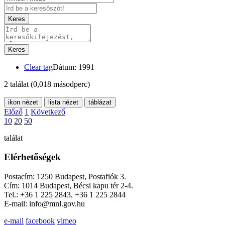
Keres
Keres
Clear tag
Dátum: 1991
2 találat
(0,018 másodperc)
ikon nézet
lista nézet
táblázat
Előző
1
Következő
10
20
50
találat
Elérhetőségek
Postacím: 1250 Budapest, Postafiók 3.
Cím: 1014 Budapest, Bécsi kapu tér 2-4.
Tel.: +36 1 225 2843, +36 1 225 2844
E-mail: info@mnl.gov.hu
e-mail
facebook
vimeo