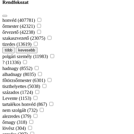
Rendfokozat
honvéd (407781)
őrmester (42321)
őrvezető (42238)
szakaszvezető (23075)
tizedes (13619)
több
kevesebb
polgári személy (11983)
? (11336)
hadnagy (8552)
alhadnagy (8035)
főtörzsőrmester (6301)
tiszthelyettes (5038)
százados (1724)
Levente (1153)
tartalékos honvéd (867)
nem szolgált (732)
alezredes (379)
őrnagy (318)
lövész (304)