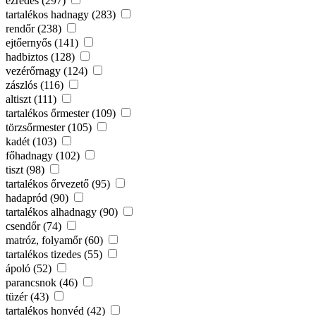
ezredes (297)
tartalékos hadnagy (283)
rendőr (238)
ejtőernyős (141)
hadbiztos (128)
vezérőrnagy (124)
zászlós (116)
altiszt (111)
tartalékos őrmester (109)
törzsőrmester (105)
kadét (103)
főhadnagy (102)
tiszt (98)
tartalékos őrvezető (95)
hadapród (90)
tartalékos alhadnagy (90)
csendőr (74)
matróz, folyamőr (60)
tartalékos tizedes (55)
ápoló (52)
parancsnok (46)
tüzér (43)
tartalékos honvéd (42)