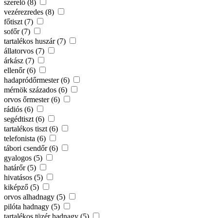
szerelő (8)
vezérezredes (8)
főtiszt (7)
sofőr (7)
tartalékos huszár (7)
állatorvos (7)
árkász (7)
ellenőr (6)
hadapródőrmester (6)
mérnök százados (6)
orvos őrmester (6)
rádiós (6)
segédtiszt (6)
tartalékos tiszt (6)
telefonista (6)
tábori csendőr (6)
gyalogos (5)
határőr (5)
hivatásos (5)
kiképző (5)
orvos alhadnagy (5)
pilóta hadnagy (5)
tartalékos tüzér hadnagy (5)