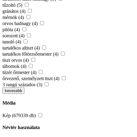
tűzoltó (5)
gránátos (4)
mérnök (4)
orvos hadnagy (4)
pilóta (4)
sorozott (4)
tanuló (4)
tartalékos altiszt (4)
tartalékos főtörzsőrmester (4)
tiszt orvos (4)
tábornok (4)
tüzér őrmester (4)
őrvezető, személyzeti tiszt (4)
3 rangú százados (3)
kevesebb
Média
Kép (679339 db)
Névtér használata