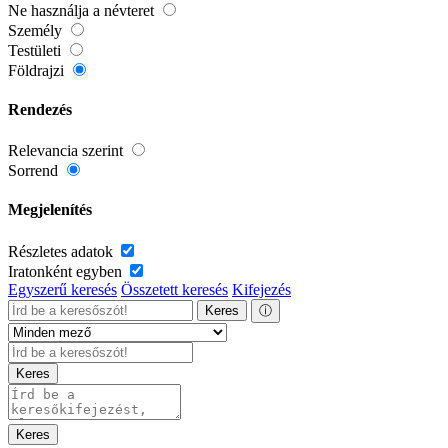
Ne használja a névteret
Személy
Testületi
Földrajzi
Rendezés
Relevancia szerint
Sorrend
Megjelenítés
Részletes adatok
Iratonként egyben
Egyszerű keresés
Összetett keresés
Kifejezés
Keres
ⓘ
Keres
Keres