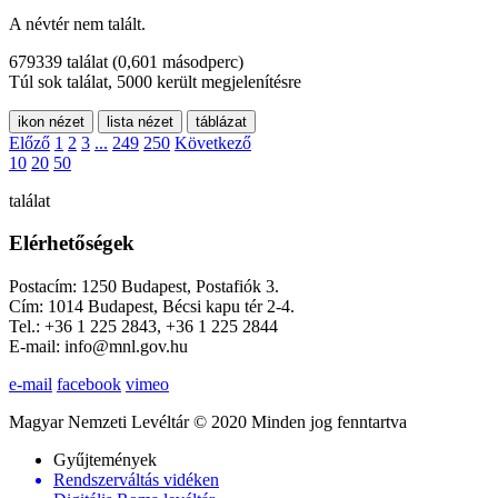
A névtér nem talált.
679339 találat
(0,601 másodperc)
Túl sok találat, 5000 került megjelenítésre
ikon nézet
lista nézet
táblázat
Előző
1
2
3
...
249
250
Következő
10
20
50
találat
Elérhetőségek
Postacím: 1250 Budapest, Postafiók 3.
Cím: 1014 Budapest, Bécsi kapu tér 2-4.
Tel.: +36 1 225 2843, +36 1 225 2844
E-mail: info@mnl.gov.hu
e-mail
facebook
vimeo
Magyar Nemzeti Levéltár © 2020 Minden jog fenntartva
Gyűjtemények
Rendszerváltás vidéken