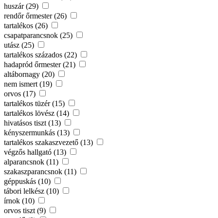
huszár (29)
rendőr őrmester (26)
tartalékos (26)
csapatparancsnok (25)
utász (25)
tartalékos százados (22)
hadapród őrmester (21)
altábornagy (20)
nem ismert (19)
orvos (17)
tartalékos tüzér (15)
tartalékos lövész (14)
hivatásos tiszt (13)
kényszermunkás (13)
tartalékos szakaszvezető (13)
végzős hallgató (13)
alparancsnok (11)
szakaszparancsnok (11)
géppuskás (10)
tábori lelkész (10)
írnok (10)
orvos tiszt (9)