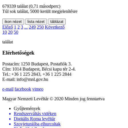
679339 találat
(0,71 másodperc)
Túl sok találat, 5000 került megjelenítésre
ikon nézet
lista nézet
táblázat
Előző
1
2
3
...
249
250
Következő
10
20
50
találat
Elérhetőségek
Postacím: 1250 Budapest, Postafiók 3.
Cím: 1014 Budapest, Bécsi kapu tér 2-4.
Tel.: +36 1 225 2843, +36 1 225 2844
E-mail: info@mnl.gov.hu
e-mail
facebook
vimeo
Magyar Nemzeti Levéltár © 2020 Minden jog fenntartva
Gyűjtemények
Rendszerváltás vidéken
Digitális Roma levéltár
Szovjetunióba elhurcoltak