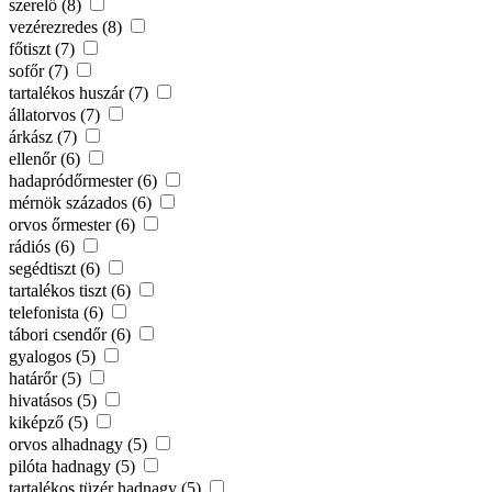
szerelő (8)
vezérezredes (8)
főtiszt (7)
sofőr (7)
tartalékos huszár (7)
állatorvos (7)
árkász (7)
ellenőr (6)
hadapródőrmester (6)
mérnök százados (6)
orvos őrmester (6)
rádiós (6)
segédtiszt (6)
tartalékos tiszt (6)
telefonista (6)
tábori csendőr (6)
gyalogos (5)
határőr (5)
hivatásos (5)
kiképző (5)
orvos alhadnagy (5)
pilóta hadnagy (5)
tartalékos tüzér hadnagy (5)