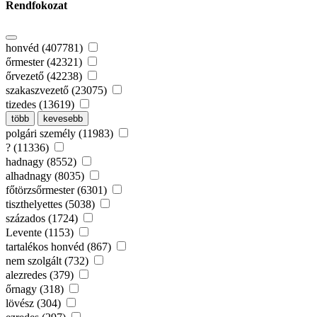
Rendfokozat
honvéd (407781)
őrmester (42321)
őrvezető (42238)
szakaszvezető (23075)
tizedes (13619)
több
kevesebb
polgári személy (11983)
? (11336)
hadnagy (8552)
alhadnagy (8035)
főtörzsőrmester (6301)
tiszthelyettes (5038)
százados (1724)
Levente (1153)
tartalékos honvéd (867)
nem szolgált (732)
alezredes (379)
őrnagy (318)
lövész (304)