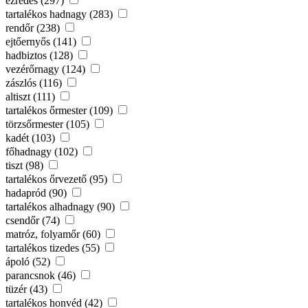
ezredes (297)
tartalékos hadnagy (283)
rendőr (238)
ejtőernyős (141)
hadbiztos (128)
vezérőrnagy (124)
zászlós (116)
altiszt (111)
tartalékos őrmester (109)
törzsőrmester (105)
kadét (103)
főhadnagy (102)
tiszt (98)
tartalékos őrvezető (95)
hadapród (90)
tartalékos alhadnagy (90)
csendőr (74)
matróz, folyamőr (60)
tartalékos tizedes (55)
ápoló (52)
parancsnok (46)
tüzér (43)
tartalékos honvéd (42)