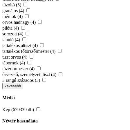
tűzoltó (5)
gránátos (4)
mérnök (4)
orvos hadnagy (4)
pilóta (4)
sorozott (4)
tanuló (4)
tartalékos altiszt (4)
tartalékos főtörzsőrmester (4)
tiszt orvos (4)
tábornok (4)
tüzér őrmester (4)
őrvezető, személyzeti tiszt (4)
3 rangú százados (3)
kevesebb
Média
Kép (679339 db)
Névtér használata