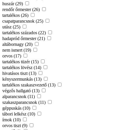
huszár (29)
rendőr őrmester (26)
tartalékos (26)
csapatparancsnok (25)
utász (25)
tartalékos százados (22)
hadapród őrmester (21)
altábornagy (20)
nem ismert (19)
orvos (17)
tartalékos tüzér (15)
tartalékos lövész (14)
hivatásos tiszt (13)
kényszermunkás (13)
tartalékos szakaszvezető (13)
végzős hallgató (13)
alparancsnok (11)
szakaszparancsnok (11)
géppuskás (10)
tábori lelkész (10)
írnok (10)
orvos tiszt (9)