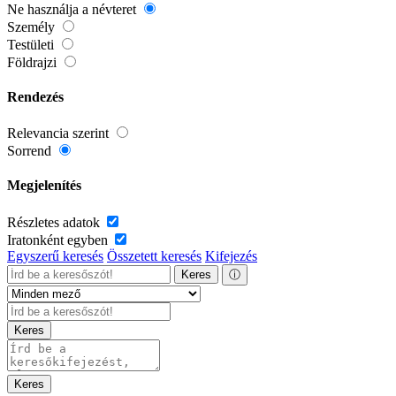
Ne használja a névteret
Személy
Testületi
Földrajzi
Rendezés
Relevancia szerint
Sorrend
Megjelenítés
Részletes adatok
Iratonként egyben
Egyszerű keresés
Összetett keresés
Kifejezés
Keres
ⓘ
Keres
Keres