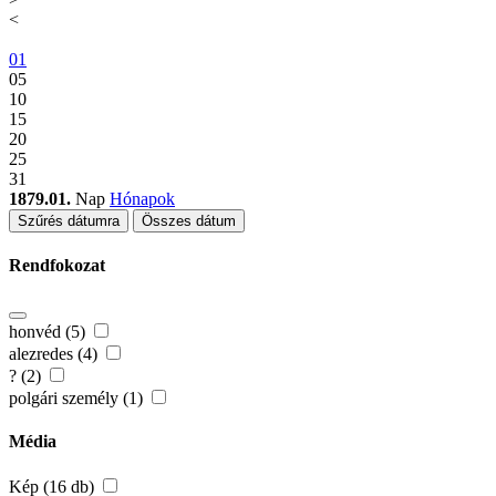
<
01
05
10
15
20
25
31
1879.01.
Nap
Hónapok
Szűrés dátumra
Összes dátum
Rendfokozat
honvéd (5)
alezredes (4)
? (2)
polgári személy (1)
Média
Kép (16 db)