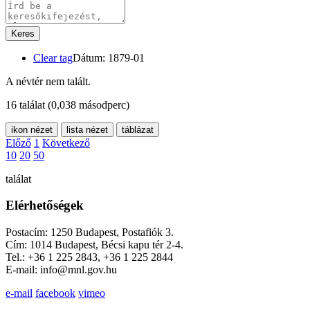
Keres
Clear tag
Dátum: 1879-01
A névtér nem talált.
16 találat
(0,038 másodperc)
ikon nézet
lista nézet
táblázat
Előző
1
Következő
10
20
50
találat
Elérhetőségek
Postacím: 1250 Budapest, Postafiók 3.
Cím: 1014 Budapest, Bécsi kapu tér 2-4.
Tel.: +36 1 225 2843, +36 1 225 2844
E-mail: info@mnl.gov.hu
e-mail
facebook
vimeo