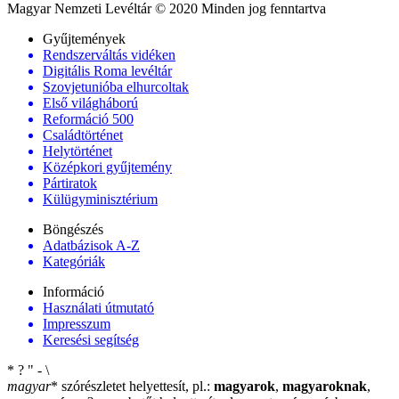
Magyar Nemzeti Levéltár © 2020 Minden jog fenntartva
Gyűjtemények
Rendszerváltás vidéken
Digitális Roma levéltár
Szovjetunióba elhurcoltak
Első világháború
Reformáció 500
Családtörténet
Helytörténet
Középkori gyűjtemény
Pártiratok
Külügyminisztérium
Böngészés
Adatbázisok A-Z
Kategóriák
Információ
Használati útmutató
Impresszum
Keresési segítség
*
?
"
-
\
magyar
*
szórészletet helyettesít, pl.:
magyarok
,
magyaroknak
,