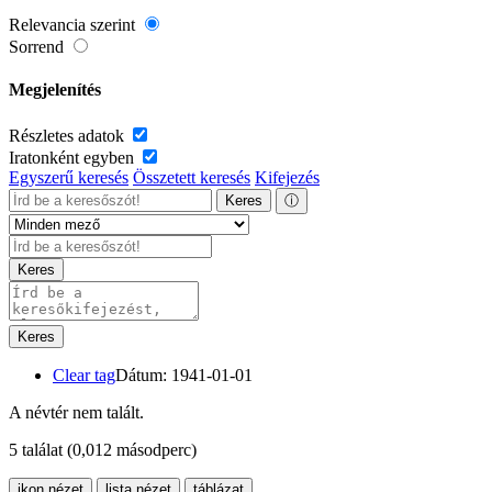
Relevancia szerint
Sorrend
Megjelenítés
Részletes adatok
Iratonként egyben
Egyszerű keresés
Összetett keresés
Kifejezés
Keres
ⓘ
Keres
Keres
Clear tag
Dátum: 1941-01-01
A névtér nem talált.
5 találat
(0,012 másodperc)
ikon nézet
lista nézet
táblázat