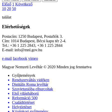
Előző
1
Következő
10
20
50
találat
Elérhetőségek
Postacím: 1250 Budapest, Postafiók 3.
Cím: 1014 Budapest, Bécsi kapu tér 2-4.
Tel.: +36 1 225 2843, +36 1 225 2844
E-mail: info@mnl.gov.hu
e-mail
facebook
vimeo
Magyar Nemzeti Levéltár © 2020 Minden jog fenntartva
Gyűjtemények
Rendszerváltás vidéken
Digitális Roma levéltár
Szovjetunióba elhurcoltak
Első világháború
Reformáció 500
Családtörténet
Helytörténet
Középkori gyűjtemény