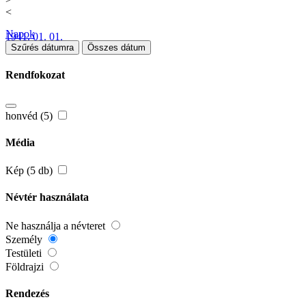
<
Napok
1941. 01. 01.
Szűrés dátumra
Összes dátum
Rendfokozat
honvéd (5)
Média
Kép (5 db)
Névtér használata
Ne használja a névteret
Személy
Testületi
Földrajzi
Rendezés