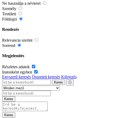
Ne használja a névteret
Személy
Testületi
Földrajzi
Rendezés
Relevancia szerint
Sorrend
Megjelenítés
Részletes adatok
Iratonként egyben
Egyszerű keresés
Összetett keresés
Kifejezés
Keres
ⓘ
Keres
Keres