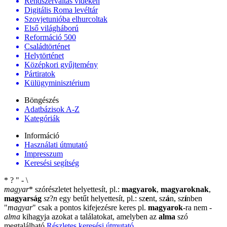
Rendszerváltás vidéken
Digitális Roma levéltár
Szovjetunióba elhurcoltak
Első világháború
Reformáció 500
Családtörténet
Helytörténet
Középkori gyűjtemény
Pártiratok
Külügyminisztérium
Böngészés
Adatbázisok A-Z
Kategóriák
Információ
Használati útmutató
Impresszum
Keresési segítség
*
?
"
-
\
magyar
*
szórészletet helyettesít, pl.:
magyarok
,
magyaroknak
,
magyarság
sz
?
n
egy betűt helyettesít, pl.: sz
e
nt, sz
á
n, sz
í
nben
"
magyar
"
csak a pontos kifejezésre keres pl.
magyarok
-ra nem
-
alma
kihagyja azokat a találatokat, amelyben az
alma
szó
megtalálható
Részletes keresési útmutató