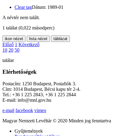
Clear tag
Dátum: 1989-01
A névtér nem talált.
1 találat
(0,022 másodperc)
ikon nézet
lista nézet
táblázat
Előző
1
Következő
10
20
50
találat
Elérhetőségek
Postacím: 1250 Budapest, Postafiók 3.
Cím: 1014 Budapest, Bécsi kapu tér 2-4.
Tel.: +36 1 225 2843, +36 1 225 2844
E-mail: info@mnl.gov.hu
e-mail
facebook
vimeo
Magyar Nemzeti Levéltár © 2020 Minden jog fenntartva
Gyűjtemények