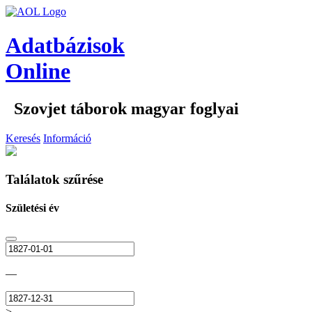
Adatbázisok
Online
Szovjet táborok magyar foglyai
Keresés
Információ
Találatok szűrése
Születési év
—
>