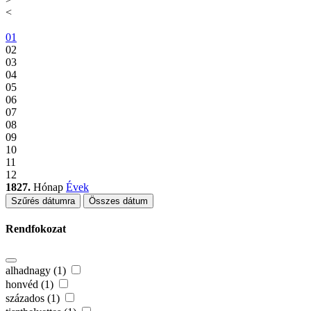
<
01
02
03
04
05
06
07
08
09
10
11
12
1827.
Hónap
Évek
Szűrés dátumra
Összes dátum
Rendfokozat
alhadnagy (1)
honvéd (1)
százados (1)