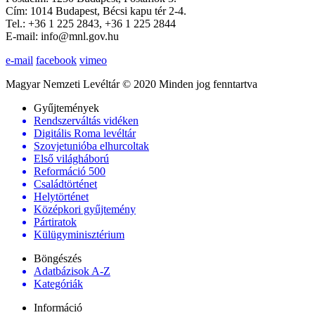
Cím: 1014 Budapest, Bécsi kapu tér 2-4.
Tel.: +36 1 225 2843, +36 1 225 2844
E-mail: info@mnl.gov.hu
e-mail
facebook
vimeo
Magyar Nemzeti Levéltár © 2020 Minden jog fenntartva
Gyűjtemények
Rendszerváltás vidéken
Digitális Roma levéltár
Szovjetunióba elhurcoltak
Első világháború
Reformáció 500
Családtörténet
Helytörténet
Középkori gyűjtemény
Pártiratok
Külügyminisztérium
Böngészés
Adatbázisok A-Z
Kategóriák
Információ