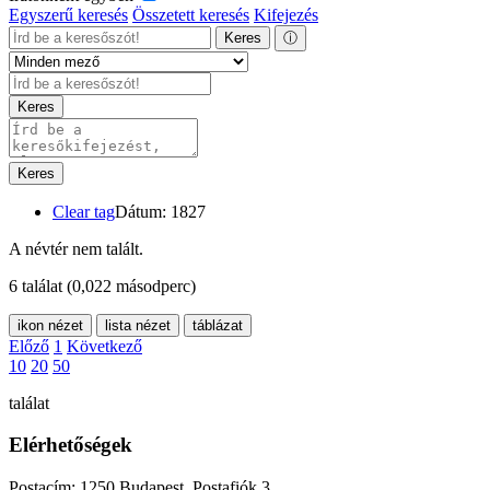
Egyszerű keresés
Összetett keresés
Kifejezés
Keres
ⓘ
Keres
Keres
Clear tag
Dátum: 1827
A névtér nem talált.
6 találat
(0,022 másodperc)
ikon nézet
lista nézet
táblázat
Előző
1
Következő
10
20
50
találat
Elérhetőségek
Postacím: 1250 Budapest, Postafiók 3.