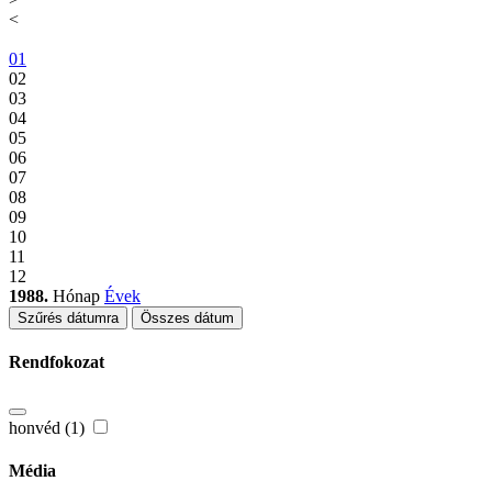
<
01
02
03
04
05
06
07
08
09
10
11
12
1988.
Hónap
Évek
Szűrés dátumra
Összes dátum
Rendfokozat
honvéd (1)
Média