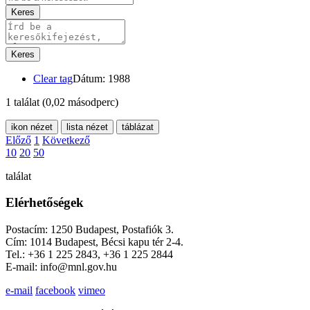
Keres
Keres
Clear tag
Dátum: 1988
1 találat
(0,02 másodperc)
ikon nézet
lista nézet
táblázat
Előző
1
Következő
10
20
50
találat
Elérhetőségek
Postacím: 1250 Budapest, Postafiók 3.
Cím: 1014 Budapest, Bécsi kapu tér 2-4.
Tel.: +36 1 225 2843, +36 1 225 2844
E-mail: info@mnl.gov.hu
e-mail
facebook
vimeo