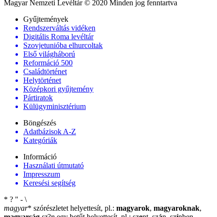
Magyar Nemzeti Levéltár © 2020 Minden jog fenntartva
Gyűjtemények
Rendszerváltás vidéken
Digitális Roma levéltár
Szovjetunióba elhurcoltak
Első világháború
Reformáció 500
Családtörténet
Helytörténet
Középkori gyűjtemény
Pártiratok
Külügyminisztérium
Böngészés
Adatbázisok A-Z
Kategóriák
Információ
Használati útmutató
Impresszum
Keresési segítség
*
?
"
-
\
magyar
*
szórészletet helyettesít, pl.:
magyarok
,
magyaroknak
,
magyarság
sz
?
n
egy betűt helyettesít, pl.: sz
e
nt, sz
á
n, sz
í
nben