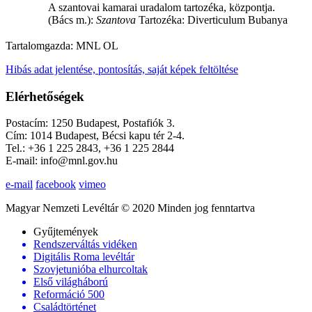
A szantovai kamarai uradalom tartozéka, központja.
(Bács m.):
Szantova
Tartozéka: Diverticulum Bubanya
Tartalomgazda:
MNL OL
Hibás adat jelentése, pontosítás, saját képek feltöltése
Elérhetőségek
Postacím: 1250 Budapest, Postafiók 3.
Cím: 1014 Budapest, Bécsi kapu tér 2-4.
Tel.: +36 1 225 2843, +36 1 225 2844
E-mail: info@mnl.gov.hu
e-mail
facebook
vimeo
Magyar Nemzeti Levéltár © 2020 Minden jog fenntartva
Gyűjtemények
Rendszerváltás vidéken
Digitális Roma levéltár
Szovjetunióba elhurcoltak
Első világháború
Reformáció 500
Családtörténet