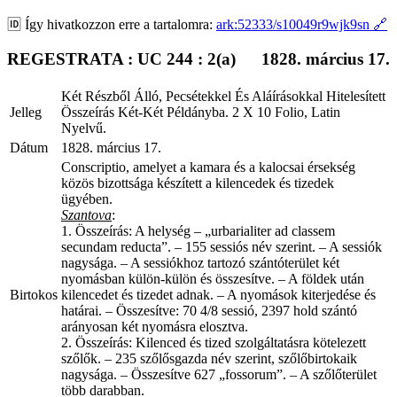
🆔
Így hivatkozzon erre a tartalomra:
ark:52333/s10049r9wjk9sn
🔗
REGESTRATA : UC 244 : 2(a)
1828. március 17.
Két Részből Álló, Pecsétekkel És Aláírásokkal Hitelesített
Jelleg
Összeírás Két-Két Példányba. 2 X 10 Folio, Latin
Nyelvű.
Dátum
1828. március 17.
Conscriptio, amelyet a kamara és a kalocsai érsekség
közös bizottsága készített a kilencedek és tizedek
ügyében.
Szantova
:
1. Összeírás: A helység – „urbarialiter ad classem
secundam reducta”. – 155 sessiós név szerint. – A sessiók
nagysága. – A sessiókhoz tartozó szántóterület két
nyomásban külön-külön és összesítve. – A földek után
Birtokos
kilencedet és tizedet adnak. – A nyomások kiterjedése és
határai. – Összesítve: 70 4/8 sessió, 2397 hold szántó
arányosan két nyomásra elosztva.
2. Összeírás: Kilenced és tized szolgáltatásra kötelezett
szőlők. – 235 szőlősgazda név szerint, szőlőbirtokaik
nagysága. – Összesítve 627 „fossorum”. – A szőlőterület
több darabban.