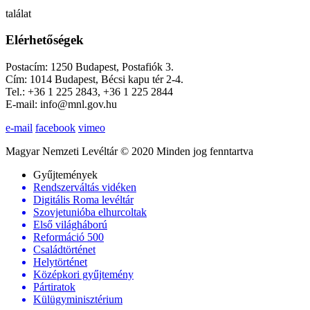
találat
Elérhetőségek
Postacím: 1250 Budapest, Postafiók 3.
Cím: 1014 Budapest, Bécsi kapu tér 2-4.
Tel.: +36 1 225 2843, +36 1 225 2844
E-mail: info@mnl.gov.hu
e-mail
facebook
vimeo
Magyar Nemzeti Levéltár © 2020 Minden jog fenntartva
Gyűjtemények
Rendszerváltás vidéken
Digitális Roma levéltár
Szovjetunióba elhurcoltak
Első világháború
Reformáció 500
Családtörténet
Helytörténet
Középkori gyűjtemény
Pártiratok
Külügyminisztérium