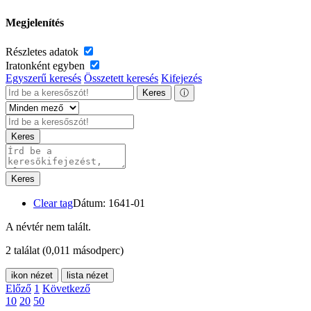
Megjelenítés
Részletes adatok
Iratonként egyben
Egyszerű keresés
Összetett keresés
Kifejezés
Keres
ⓘ
Keres
Keres
Clear tag
Dátum: 1641-01
A névtér nem talált.
2 találat
(0,011 másodperc)
ikon nézet
lista nézet
Előző
1
Következő
10
20
50