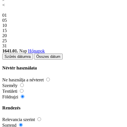
<
01
05
10
15
20
25
31
1641.01.
Nap
Hónapok
Szűrés dátumra
Összes dátum
Névtér használata
Ne használja a névteret
Személy
Testületi
Földrajzi
Rendezés
Relevancia szerint
Sorrend