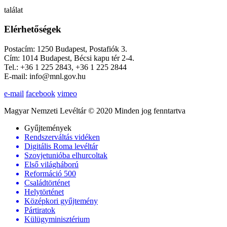
találat
Elérhetőségek
Postacím: 1250 Budapest, Postafiók 3.
Cím: 1014 Budapest, Bécsi kapu tér 2-4.
Tel.: +36 1 225 2843, +36 1 225 2844
E-mail: info@mnl.gov.hu
e-mail
facebook
vimeo
Magyar Nemzeti Levéltár © 2020 Minden jog fenntartva
Gyűjtemények
Rendszerváltás vidéken
Digitális Roma levéltár
Szovjetunióba elhurcoltak
Első világháború
Reformáció 500
Családtörténet
Helytörténet
Középkori gyűjtemény
Pártiratok
Külügyminisztérium