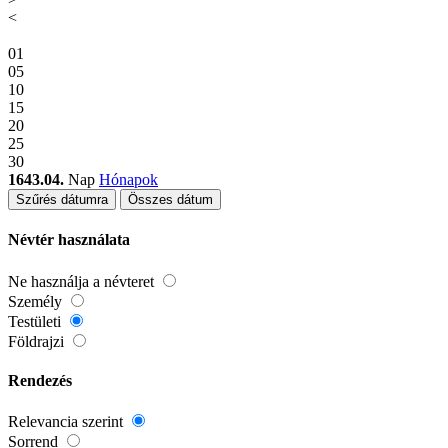
<
01
05
10
15
20
25
30
1643.04.
Nap
Hónapok
Szűrés dátumra
Összes dátum
Névtér használata
Ne használja a névteret
Személy
Testületi
Földrajzi
Rendezés
Relevancia szerint
Sorrend