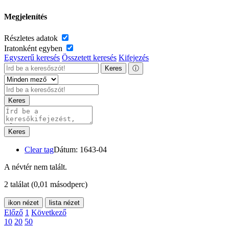
Megjelenítés
Részletes adatok
Iratonként egyben
Egyszerű keresés
Összetett keresés
Kifejezés
Keres
ⓘ
Keres
Keres
Clear tag
Dátum: 1643-04
A névtér nem talált.
2 találat
(0,01 másodperc)
ikon nézet
lista nézet
Előző
1
Következő
10
20
50