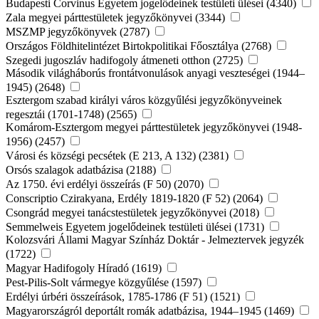
Budapesti Corvinus Egyetem jogelődeinek testületi ülései (4340)
Zala megyei párttestületek jegyzőkönyvei (3344)
MSZMP jegyzőkönyvek (2787)
Országos Földhitelintézet Birtokpolitikai Főosztálya (2768)
Szegedi jugoszláv hadifogoly átmeneti otthon (2725)
Második világháborús frontátvonulások anyagi veszteségei (1944–
1945) (2648)
Esztergom szabad királyi város közgyűlési jegyzőkönyveinek
regesztái (1701-1748) (2565)
Komárom-Esztergom megyei párttestületek jegyzőkönyvei (1948-
1956) (2457)
Városi és községi pecsétek (E 213, A 132) (2381)
Orsós szalagok adatbázisa (2188)
Az 1750. évi erdélyi összeírás (F 50) (2070)
Conscriptio Czirakyana, Erdély 1819-1820 (F 52) (2064)
Csongrád megyei tanácstestületek jegyzőkönyvei (2018)
Semmelweis Egyetem jogelődeinek testületi ülései (1731)
Kolozsvári Állami Magyar Színház Doktár - Jelmeztervek jegyzék
(1722)
Magyar Hadifogoly Híradó (1619)
Pest-Pilis-Solt vármegye közgyűlése (1597)
Erdélyi úrbéri összeírások, 1785-1786 (F 51) (1521)
Magyarországról deportált romák adatbázisa, 1944–1945 (1469)