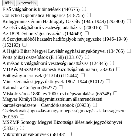
több
kevesebb
Első világháborús kitüntetések (440575)
Collectio Diplomatica Hungarica (318755)
Külügyminisztérium Hadifogoly Osztály (1945-1949) (292900)
Az első világháború veszteségi adatbázisa (200016)
Az 1828. évi országos összeírás (194649)
A Szovjetunióból hazatért hadifoglyok névjegyzéke (1946–1949)
(152193)
A Hajdú-Bihar Megyei Levéltár egyházi anyakönyvei (134765)
Porta (dika) összeírások (E 158) (133107)
A második világháború veszteségi adatbázisa (124345)
MDP és MSZMP Budapesti Bizottságának iratai (123205)
Batthyány-missilisek (P 1314) (115444)
Minisztertanácsi jegyzőkönyvek 1867–1944 (81012)
Katonák a Gulágon (66277)
Miskolc város 1880. és 1900. évi népszámlálása (65348)
Magyar Királyi Belügyminisztérium államrendészeti
kartotékrendszere – Csendőrkartonok (60933)
Csehszlovák-jugoszláv-magyar népességmozgás - lakosságcsere
(60155)
MSZMP Somogy Megyei Bizottsága üléseinek jegyzőkönyvei
(58321)
Mikrofilm anyakönyvek (58148)