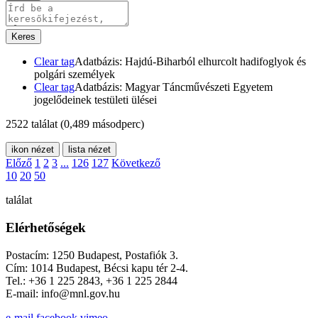
Keres
Clear tag
Adatbázis: Hajdú-Biharból elhurcolt hadifoglyok és
polgári személyek
Clear tag
Adatbázis: Magyar Táncművészeti Egyetem
jogelődeinek testületi ülései
2522 találat
(0,489 másodperc)
ikon nézet
lista nézet
Előző
1
2
3
...
126
127
Következő
10
20
50
találat
Elérhetőségek
Postacím: 1250 Budapest, Postafiók 3.
Cím: 1014 Budapest, Bécsi kapu tér 2-4.
Tel.: +36 1 225 2843, +36 1 225 2844
E-mail: info@mnl.gov.hu
e-mail
facebook
vimeo