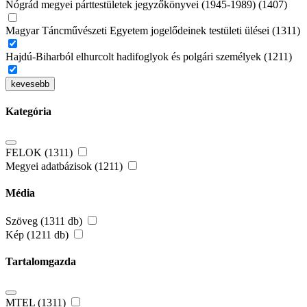
Nógrád megyei párttestületek jegyzőkönyvei (1945-1989) (1407)
Magyar Táncművészeti Egyetem jogelődeinek testületi ülései (1311)
Hajdú-Biharból elhurcolt hadifoglyok és polgári személyek (1211)
kevesebb
Kategória
FELOK (1311)
Megyei adatbázisok (1211)
Média
Szöveg (1311 db)
Kép (1211 db)
Tartalomgazda
MTEL (1311)