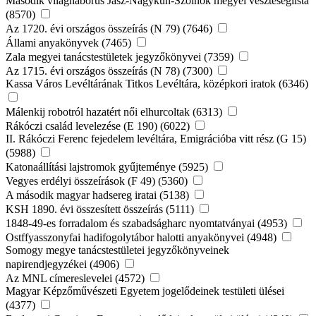
Második világháborús Jász-Nagykun-Szolnok megyei veszteséglista
(8570)
Az 1720. évi országos összeírás (N 79) (7646)
Állami anyakönyvek (7465)
Zala megyei tanácstestületek jegyzőkönyvei (7359)
Az 1715. évi országos összeírás (N 78) (7300)
Kassa Város Levéltárának Titkos Levéltára, középkori iratok (6346)
Málenkij robotról hazatért női elhurcoltak (6313)
Rákóczi család levelezése (E 190) (6022)
II. Rákóczi Ferenc fejedelem levéltára, Emigrációba vitt rész (G 15)
(5988)
Katonaállítási lajstromok gyűjteménye (5925)
Vegyes erdélyi összeírások (F 49) (5360)
A második magyar hadsereg iratai (5138)
KSH 1890. évi összesített összeírás (5111)
1848-49-es forradalom és szabadságharc nyomtatványai (4953)
Ostffyasszonyfai hadifogolytábor halotti anyakönyvei (4948)
Somogy megye tanácstestületei jegyzőkönyveinek
napirendjegyzékei (4906)
Az MNL címereslevelei (4572)
Magyar Képzőművészeti Egyetem jogelődeinek testületi ülései
(4377)