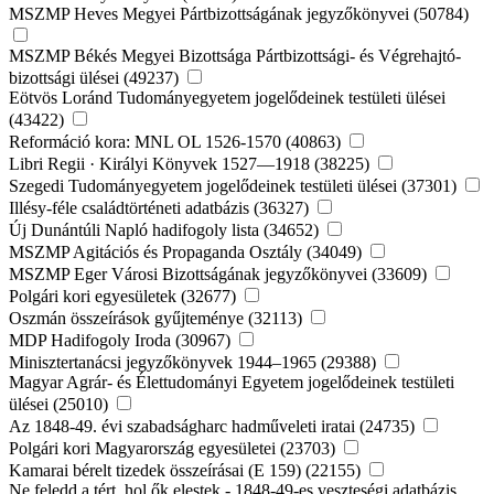
MSZMP Heves Megyei Pártbizottságának jegyzőkönyvei (50784)
MSZMP Békés Megyei Bizottsága Pártbizottsági- és Végrehajtó-
bizottsági ülései (49237)
Eötvös Loránd Tudományegyetem jogelődeinek testületi ülései
(43422)
Reformáció kora: MNL OL 1526-1570 (40863)
Libri Regii · Királyi Könyvek 1527—1918 (38225)
Szegedi Tudományegyetem jogelődeinek testületi ülései (37301)
Illésy-féle családtörténeti adatbázis (36327)
Új Dunántúli Napló hadifogoly lista (34652)
MSZMP Agitációs és Propaganda Osztály (34049)
MSZMP Eger Városi Bizottságának jegyzőkönyvei (33609)
Polgári kori egyesületek (32677)
Oszmán összeírások gyűjteménye (32113)
MDP Hadifogoly Iroda (30967)
Minisztertanácsi jegyzőkönyvek 1944–1965 (29388)
Magyar Agrár- és Élettudományi Egyetem jogelődeinek testületi
ülései (25010)
Az 1848-49. évi szabadságharc hadműveleti iratai (24735)
Polgári kori Magyarország egyesületei (23703)
Kamarai bérelt tizedek összeírásai (E 159) (22155)
Ne feledd a tért, hol ők elestek - 1848-49-es veszteségi adatbázis