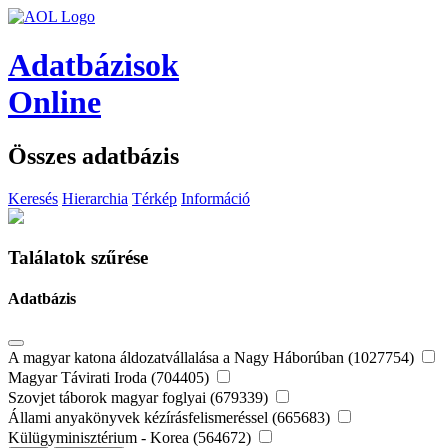
Adatbázisok
Online
Összes adatbázis
Keresés
Hierarchia
Térkép
Információ
Találatok szűrése
Adatbázis
A magyar katona áldozatvállalása a Nagy Háborúban (1027754)
Magyar Távirati Iroda (704405)
Szovjet táborok magyar foglyai (679339)
Állami anyakönyvek kézírásfelismeréssel (665683)
Külügyminisztérium - Korea (564672)