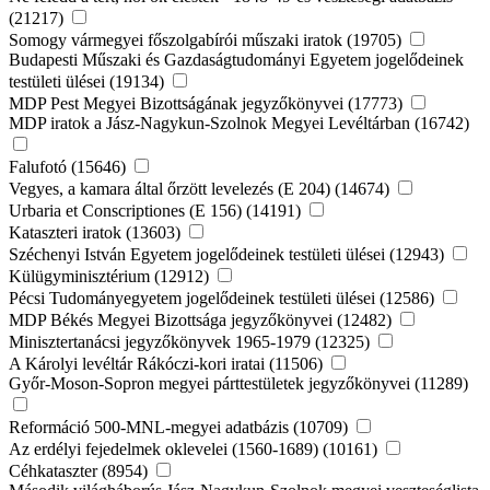
(21217)
Somogy vármegyei főszolgabírói műszaki iratok (19705)
Budapesti Műszaki és Gazdaságtudományi Egyetem jogelődeinek
testületi ülései (19134)
MDP Pest Megyei Bizottságának jegyzőkönyvei (17773)
MDP iratok a Jász-Nagykun-Szolnok Megyei Levéltárban (16742)
Falufotó (15646)
Vegyes, a kamara által őrzött levelezés (E 204) (14674)
Urbaria et Conscriptiones (E 156) (14191)
Kataszteri iratok (13603)
Széchenyi István Egyetem jogelődeinek testületi ülései (12943)
Külügyminisztérium (12912)
Pécsi Tudományegyetem jogelődeinek testületi ülései (12586)
MDP Békés Megyei Bizottsága jegyzőkönyvei (12482)
Minisztertanácsi jegyzőkönyvek 1965-1979 (12325)
A Károlyi levéltár Rákóczi-kori iratai (11506)
Győr-Moson-Sopron megyei párttestületek jegyzőkönyvei (11289)
Reformáció 500-MNL-megyei adatbázis (10709)
Az erdélyi fejedelmek oklevelei (1560-1689) (10161)
Céhkataszter (8954)