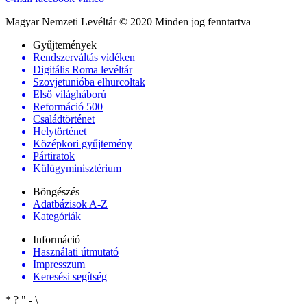
Magyar Nemzeti Levéltár © 2020 Minden jog fenntartva
Gyűjtemények
Rendszerváltás vidéken
Digitális Roma levéltár
Szovjetunióba elhurcoltak
Első világháború
Reformáció 500
Családtörténet
Helytörténet
Középkori gyűjtemény
Pártiratok
Külügyminisztérium
Böngészés
Adatbázisok A-Z
Kategóriák
Információ
Használati útmutató
Impresszum
Keresési segítség
*
?
"
-
\