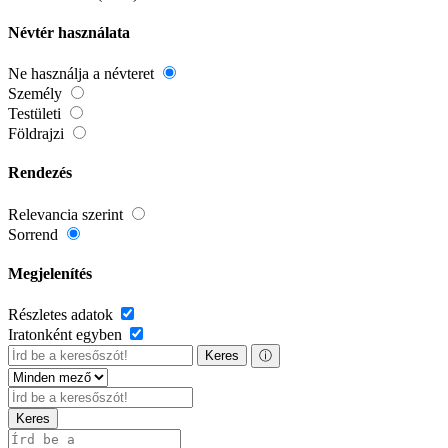
Névtér használata
Ne használja a névteret
Személy
Testületi
Földrajzi
Rendezés
Relevancia szerint
Sorrend
Megjelenítés
Részletes adatok
Iratonként egyben
Keres
ⓘ
Keres