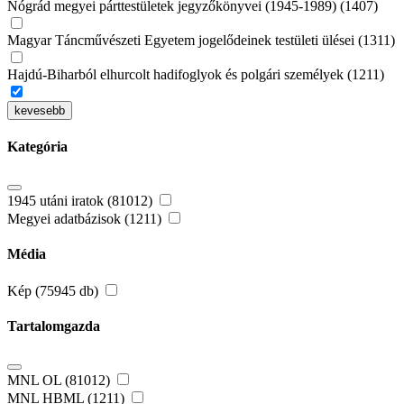
Nógrád megyei párttestületek jegyzőkönyvei (1945-1989) (1407)
Magyar Táncművészeti Egyetem jogelődeinek testületi ülései (1311)
Hajdú-Biharból elhurcolt hadifoglyok és polgári személyek (1211)
kevesebb
Kategória
1945 utáni iratok (81012)
Megyei adatbázisok (1211)
Média
Kép (75945 db)
Tartalomgazda
MNL OL (81012)
MNL HBML (1211)