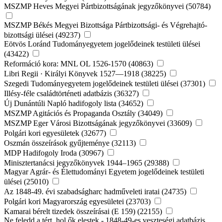
MSZMP Heves Megyei Pártbizottságának jegyzőkönyvei (50784)
MSZMP Békés Megyei Bizottsága Pártbizottsági- és Végrehajtó-
bizottsági ülései (49237)
Eötvös Loránd Tudományegyetem jogelődeinek testületi ülései
(43422)
Reformáció kora: MNL OL 1526-1570 (40863)
Libri Regii · Királyi Könyvek 1527—1918 (38225)
Szegedi Tudományegyetem jogelődeinek testületi ülései (37301)
Illésy-féle családtörténeti adatbázis (36327)
Új Dunántúli Napló hadifogoly lista (34652)
MSZMP Agitációs és Propaganda Osztály (34049)
MSZMP Eger Városi Bizottságának jegyzőkönyvei (33609)
Polgári kori egyesületek (32677)
Oszmán összeírások gyűjteménye (32113)
MDP Hadifogoly Iroda (30967)
Minisztertanácsi jegyzőkönyvek 1944–1965 (29388)
Magyar Agrár- és Élettudományi Egyetem jogelődeinek testületi
ülései (25010)
Az 1848-49. évi szabadságharc hadműveleti iratai (24735)
Polgári kori Magyarország egyesületei (23703)
Kamarai bérelt tizedek összeírásai (E 159) (22155)
Ne feledd a tért, hol ők elestek - 1848-49-es veszteségi adatbázis