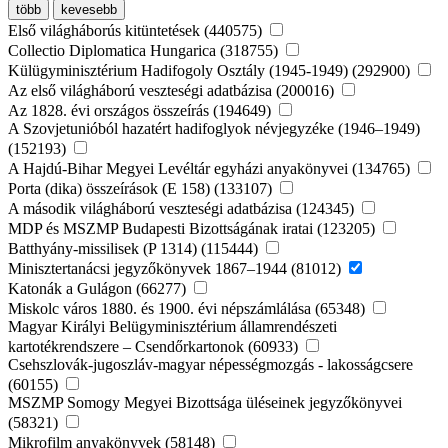
több
kevesebb
Első világháborús kitüntetések (440575)
Collectio Diplomatica Hungarica (318755)
Külügyminisztérium Hadifogoly Osztály (1945-1949) (292900)
Az első világháború veszteségi adatbázisa (200016)
Az 1828. évi országos összeírás (194649)
A Szovjetunióból hazatért hadifoglyok névjegyzéke (1946–1949)
(152193)
A Hajdú-Bihar Megyei Levéltár egyházi anyakönyvei (134765)
Porta (dika) összeírások (E 158) (133107)
A második világháború veszteségi adatbázisa (124345)
MDP és MSZMP Budapesti Bizottságának iratai (123205)
Batthyány-missilisek (P 1314) (115444)
Minisztertanácsi jegyzőkönyvek 1867–1944 (81012)
Katonák a Gulágon (66277)
Miskolc város 1880. és 1900. évi népszámlálása (65348)
Magyar Királyi Belügyminisztérium államrendészeti
kartotékrendszere – Csendőrkartonok (60933)
Csehszlovák-jugoszláv-magyar népességmozgás - lakosságcsere
(60155)
MSZMP Somogy Megyei Bizottsága üléseinek jegyzőkönyvei
(58321)
Mikrofilm anyakönyvek (58148)