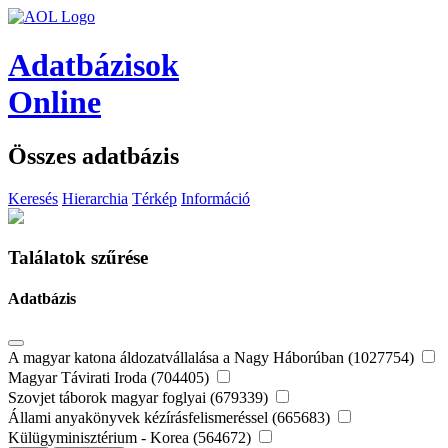
Adatbázisok
Online
Összes adatbázis
Keresés
Hierarchia
Térkép
Információ
Találatok szűrése
Adatbázis
A magyar katona áldozatvállalása a Nagy Háborúban (1027754)
Magyar Távirati Iroda (704405)
Szovjet táborok magyar foglyai (679339)
Állami anyakönyvek kézírásfelismeréssel (665683)
Külügyminisztérium - Korea (564672)