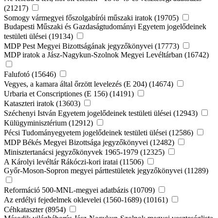
(21217)
Somogy vármegyei főszolgabírói műszaki iratok (19705)
Budapesti Műszaki és Gazdaságtudományi Egyetem jogelődeinek
testületi ülései (19134)
MDP Pest Megyei Bizottságának jegyzőkönyvei (17773)
MDP iratok a Jász-Nagykun-Szolnok Megyei Levéltárban (16742)
Falufotó (15646)
Vegyes, a kamara által őrzött levelezés (E 204) (14674)
Urbaria et Conscriptiones (E 156) (14191)
Kataszteri iratok (13603)
Széchenyi István Egyetem jogelődeinek testületi ülései (12943)
Külügyminisztérium (12912)
Pécsi Tudományegyetem jogelődeinek testületi ülései (12586)
MDP Békés Megyei Bizottsága jegyzőkönyvei (12482)
Minisztertanácsi jegyzőkönyvek 1965-1979 (12325)
A Károlyi levéltár Rákóczi-kori iratai (11506)
Győr-Moson-Sopron megyei párttestületek jegyzőkönyvei (11289)
Reformáció 500-MNL-megyei adatbázis (10709)
Az erdélyi fejedelmek oklevelei (1560-1689) (10161)
Céhkataszter (8954)