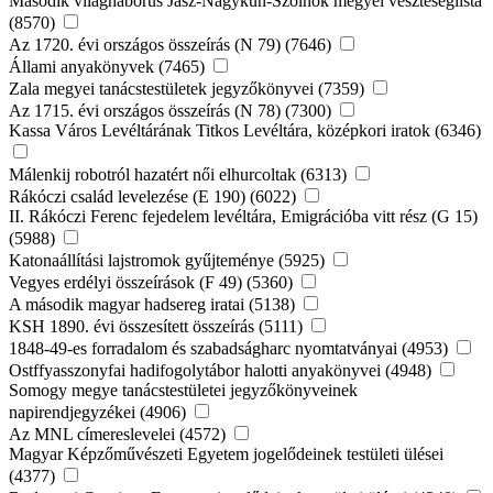
Második világháborús Jász-Nagykun-Szolnok megyei veszteséglista
(8570)
Az 1720. évi országos összeírás (N 79) (7646)
Állami anyakönyvek (7465)
Zala megyei tanácstestületek jegyzőkönyvei (7359)
Az 1715. évi országos összeírás (N 78) (7300)
Kassa Város Levéltárának Titkos Levéltára, középkori iratok (6346)
Málenkij robotról hazatért női elhurcoltak (6313)
Rákóczi család levelezése (E 190) (6022)
II. Rákóczi Ferenc fejedelem levéltára, Emigrációba vitt rész (G 15)
(5988)
Katonaállítási lajstromok gyűjteménye (5925)
Vegyes erdélyi összeírások (F 49) (5360)
A második magyar hadsereg iratai (5138)
KSH 1890. évi összesített összeírás (5111)
1848-49-es forradalom és szabadságharc nyomtatványai (4953)
Ostffyasszonyfai hadifogolytábor halotti anyakönyvei (4948)
Somogy megye tanácstestületei jegyzőkönyveinek
napirendjegyzékei (4906)
Az MNL címereslevelei (4572)
Magyar Képzőművészeti Egyetem jogelődeinek testületi ülései
(4377)