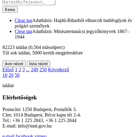
Keres
Clear tag
Adatbázis: Hajdú-Biharból elhurcolt hadifoglyok és
polgári személyek
Clear tag
Adatbázis: Minisztertanácsi jegyzőkönyvek 1867–
1944
82223 találat
(0,504 másodperc)
Túl sok találat, 5000 került megjelenítésre
ikon nézet
lista nézet
Előző
1
2
3
...
249
250
Következő
10
20
50
találat
Elérhetőségek
Postacím: 1250 Budapest, Postafiók 3.
Cím: 1014 Budapest, Bécsi kapu tér 2-4.
Tel.: +36 1 225 2843, +36 1 225 2844
E-mail: info@mnl.gov.hu
e-mail
facebook
vimeo