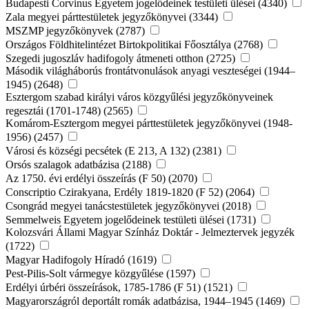
Budapesti Corvinus Egyetem jogelődeinek testületi ülései (4340)
Zala megyei párttestületek jegyzőkönyvei (3344)
MSZMP jegyzőkönyvek (2787)
Országos Földhitelintézet Birtokpolitikai Főosztálya (2768)
Szegedi jugoszláv hadifogoly átmeneti otthon (2725)
Második világháborús frontátvonulások anyagi veszteségei (1944–
1945) (2648)
Esztergom szabad királyi város közgyűlési jegyzőkönyveinek
regesztái (1701-1748) (2565)
Komárom-Esztergom megyei párttestületek jegyzőkönyvei (1948-
1956) (2457)
Városi és községi pecsétek (E 213, A 132) (2381)
Orsós szalagok adatbázisa (2188)
Az 1750. évi erdélyi összeírás (F 50) (2070)
Conscriptio Czirakyana, Erdély 1819-1820 (F 52) (2064)
Csongrád megyei tanácstestületek jegyzőkönyvei (2018)
Semmelweis Egyetem jogelődeinek testületi ülései (1731)
Kolozsvári Állami Magyar Színház Doktár - Jelmeztervek jegyzék
(1722)
Magyar Hadifogoly Híradó (1619)
Pest-Pilis-Solt vármegye közgyűlése (1597)
Erdélyi úrbéri összeírások, 1785-1786 (F 51) (1521)
Magyarországról deportált romák adatbázisa, 1944–1945 (1469)