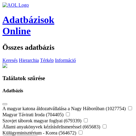
Adatbázisok
Online
Összes adatbázis
Keresés
Hierarchia
Térkép
Információ
Találatok szűrése
Adatbázis
A magyar katona áldozatvállalása a Nagy Háborúban (1027754)
Magyar Távirati Iroda (704405)
Szovjet táborok magyar foglyai (679339)
Állami anyakönyvek kézírásfelismeréssel (665683)
Külügyminisztérium - Korea (564672)