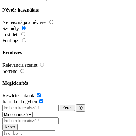
Névtér használata
Ne használja a névteret
Személy
Testületi
Földrajzi
Rendezés
Relevancia szerint
Sorrend
Megjelenítés
Részletes adatok
Iratonként egyben
Keres
ⓘ
Keres