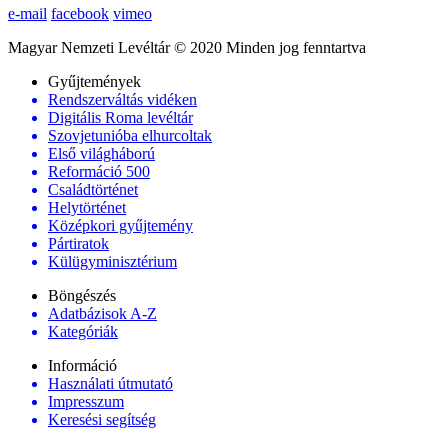
e-mail
facebook
vimeo
Magyar Nemzeti Levéltár © 2020 Minden jog fenntartva
Gyűjtemények
Rendszerváltás vidéken
Digitális Roma levéltár
Szovjetunióba elhurcoltak
Első világháború
Reformáció 500
Családtörténet
Helytörténet
Középkori gyűjtemény
Pártiratok
Külügyminisztérium
Böngészés
Adatbázisok A-Z
Kategóriák
Információ
Használati útmutató
Impresszum
Keresési segítség