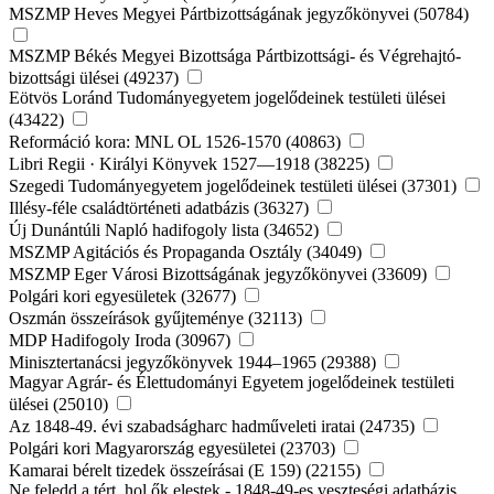
MSZMP Heves Megyei Pártbizottságának jegyzőkönyvei (50784)
MSZMP Békés Megyei Bizottsága Pártbizottsági- és Végrehajtó-
bizottsági ülései (49237)
Eötvös Loránd Tudományegyetem jogelődeinek testületi ülései
(43422)
Reformáció kora: MNL OL 1526-1570 (40863)
Libri Regii · Királyi Könyvek 1527—1918 (38225)
Szegedi Tudományegyetem jogelődeinek testületi ülései (37301)
Illésy-féle családtörténeti adatbázis (36327)
Új Dunántúli Napló hadifogoly lista (34652)
MSZMP Agitációs és Propaganda Osztály (34049)
MSZMP Eger Városi Bizottságának jegyzőkönyvei (33609)
Polgári kori egyesületek (32677)
Oszmán összeírások gyűjteménye (32113)
MDP Hadifogoly Iroda (30967)
Minisztertanácsi jegyzőkönyvek 1944–1965 (29388)
Magyar Agrár- és Élettudományi Egyetem jogelődeinek testületi
ülései (25010)
Az 1848-49. évi szabadságharc hadműveleti iratai (24735)
Polgári kori Magyarország egyesületei (23703)
Kamarai bérelt tizedek összeírásai (E 159) (22155)
Ne feledd a tért, hol ők elestek - 1848-49-es veszteségi adatbázis