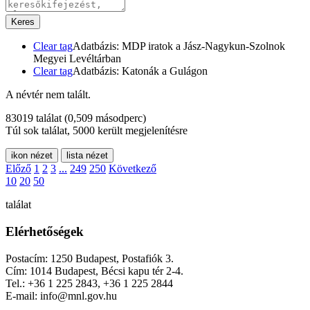
Keres
Clear tag
Adatbázis: MDP iratok a Jász-Nagykun-Szolnok
Megyei Levéltárban
Clear tag
Adatbázis: Katonák a Gulágon
A névtér nem talált.
83019 találat
(0,509 másodperc)
Túl sok találat, 5000 került megjelenítésre
ikon nézet
lista nézet
Előző
1
2
3
...
249
250
Következő
10
20
50
találat
Elérhetőségek
Postacím: 1250 Budapest, Postafiók 3.
Cím: 1014 Budapest, Bécsi kapu tér 2-4.
Tel.: +36 1 225 2843, +36 1 225 2844
E-mail: info@mnl.gov.hu