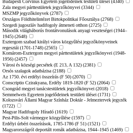
Budapesti Corvinus Egyetem jogelődeinek testületi ülései (4340)
Zala megyei párttestületek jegyzőkönyvei (3344)
MSZMP jegyzőkönyvek (2787)
Országos Földhitelintézet Birtokpolitikai Főosztálya (2768)
Szegedi jugoszláv hadifogoly átmeneti otthon (2725)
Második világháborús frontátvonulások anyagi veszteségei (1944–
1945) (2648)
Esztergom szabad királyi város közgyűlési jegyzőkönyveinek
regesztái (1701-1748) (2565)
Komárom-Esztergom megyei párttestületek jegyzőkönyvei (1948-
1956) (2457)
Városi és községi pecsétek (E 213, A 132) (2381)
Orsós szalagok adatbázisa (2188)
Az 1750. évi erdélyi összeírás (F 50) (2070)
Conscriptio Czirakyana, Erdély 1819-1820 (F 52) (2064)
Csongrád megyei tanácstestületek jegyzőkönyvei (2018)
Semmelweis Egyetem jogelődeinek testületi ülései (1731)
Kolozsvári Állami Magyar Színház Doktár - Jelmeztervek jegyzék
(1722)
Magyar Hadifogoly Híradó (1619)
Pest-Pilis-Solt vármegye közgyűlése (1597)
Erdélyi úrbéri összeírások, 1785-1786 (F 51) (1521)
Magyarországról deportált romák adatbázisa, 1944–1945 (1469)