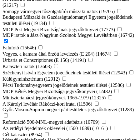
(21217)
Somogy vármegyei főszolgabírói műszaki iratok (19705)
Budapesti Műszaki és Gazdaságtudományi Egyetem jogelődeinek
testületi ülései (19134)
MDP Pest Megyei Bizottságának jegyzőkönyvei (17773)
MDP iratok a Jász-Nagykun-Szolnok Megyei Levéltárban (16742)
Falufotó (15646)
Vegyes, a kamara által őrzött levelezés (E 204) (14674)
Urbaria et Conscriptiones (E 156) (14191)
Kataszteri iratok (13603)
Széchenyi István Egyetem jogelődeinek testületi ülései (12943)
Külügyminisztérium (12912)
Pécsi Tudományegyetem jogelődeinek testületi ülései (12586)
MDP Békés Megyei Bizottsága jegyzőkönyvei (12482)
Minisztertanácsi jegyzőkönyvek 1965-1979 (12325)
A Károlyi levéltár Rákóczi-kori iratai (11506)
Győr-Moson-Sopron megyei párttestületek jegyzőkönyvei (11289)
Reformáció 500-MNL-megyei adatbázis (10709)
Az erdélyi fejedelmek oklevelei (1560-1689) (10161)
Céhkataszter (8954)