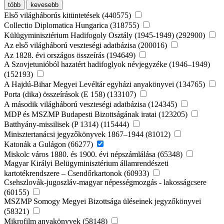
több
kevesebb
Első világháborús kitüntetések (440575)
Collectio Diplomatica Hungarica (318755)
Külügyminisztérium Hadifogoly Osztály (1945-1949) (292900)
Az első világháború veszteségi adatbázisa (200016)
Az 1828. évi országos összeírás (194649)
A Szovjetunióból hazatért hadifoglyok névjegyzéke (1946–1949)
(152193)
A Hajdú-Bihar Megyei Levéltár egyházi anyakönyvei (134765)
Porta (dika) összeírások (E 158) (133107)
A második világháború veszteségi adatbázisa (124345)
MDP és MSZMP Budapesti Bizottságának iratai (123205)
Batthyány-missilisek (P 1314) (115444)
Minisztertanácsi jegyzőkönyvek 1867–1944 (81012)
Katonák a Gulágon (66277)
Miskolc város 1880. és 1900. évi népszámlálása (65348)
Magyar Királyi Belügyminisztérium államrendészeti
kartotékrendszere – Csendőrkartonok (60933)
Csehszlovák-jugoszláv-magyar népességmozgás - lakosságcsere
(60155)
MSZMP Somogy Megyei Bizottsága üléseinek jegyzőkönyvei
(58321)
Mikrofilm anyakönyvek (58148)