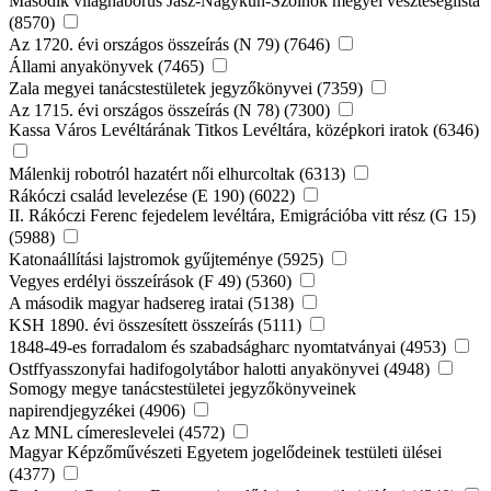
Második világháborús Jász-Nagykun-Szolnok megyei veszteséglista
(8570)
Az 1720. évi országos összeírás (N 79) (7646)
Állami anyakönyvek (7465)
Zala megyei tanácstestületek jegyzőkönyvei (7359)
Az 1715. évi országos összeírás (N 78) (7300)
Kassa Város Levéltárának Titkos Levéltára, középkori iratok (6346)
Málenkij robotról hazatért női elhurcoltak (6313)
Rákóczi család levelezése (E 190) (6022)
II. Rákóczi Ferenc fejedelem levéltára, Emigrációba vitt rész (G 15)
(5988)
Katonaállítási lajstromok gyűjteménye (5925)
Vegyes erdélyi összeírások (F 49) (5360)
A második magyar hadsereg iratai (5138)
KSH 1890. évi összesített összeírás (5111)
1848-49-es forradalom és szabadságharc nyomtatványai (4953)
Ostffyasszonyfai hadifogolytábor halotti anyakönyvei (4948)
Somogy megye tanácstestületei jegyzőkönyveinek
napirendjegyzékei (4906)
Az MNL címereslevelei (4572)
Magyar Képzőművészeti Egyetem jogelődeinek testületi ülései
(4377)