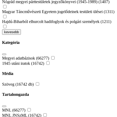
Nógrád megyei párttestületek jegyzőkönyvei (1945-1989) (1407)
Magyar Táncművészeti Egyetem jogelődeinek testületi ülései (1311)
Hajdú-Biharból elhurcolt hadifoglyok és polgári személyek (1211)
kevesebb
Kategória
Megyei adatbázisok (66277)
1945 utáni iratok (16742)
Média
Szöveg (16742 db)
Tartalomgazda
MNL (66277)
MNL JNSzML (16742)