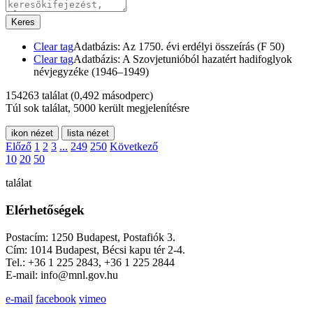
Keres
Clear tag
Adatbázis: Az 1750. évi erdélyi összeírás (F 50)
Clear tag
Adatbázis: A Szovjetunióból hazatért hadifoglyok
névjegyzéke (1946–1949)
154263 találat
(0,492 másodperc)
Túl sok találat, 5000 került megjelenítésre
ikon nézet
lista nézet
Előző
1
2
3
...
249
250
Következő
10
20
50
találat
Elérhetőségek
Postacím: 1250 Budapest, Postafiók 3.
Cím: 1014 Budapest, Bécsi kapu tér 2-4.
Tel.: +36 1 225 2843, +36 1 225 2844
E-mail: info@mnl.gov.hu
e-mail
facebook
vimeo