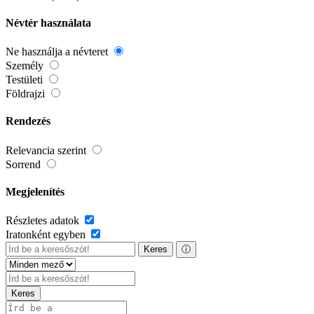
Névtér használata
Ne használja a névteret
Személy
Testületi
Földrajzi
Rendezés
Relevancia szerint
Sorrend
Megjelenítés
Részletes adatok
Iratonként egyben
Keres
ⓘ
Keres