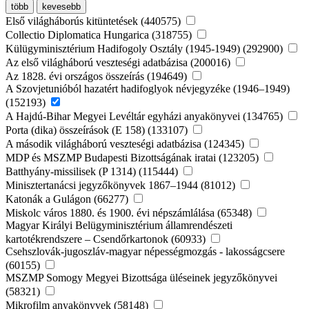
több
kevesebb
Első világháborús kitüntetések (440575)
Collectio Diplomatica Hungarica (318755)
Külügyminisztérium Hadifogoly Osztály (1945-1949) (292900)
Az első világháború veszteségi adatbázisa (200016)
Az 1828. évi országos összeírás (194649)
A Szovjetunióból hazatért hadifoglyok névjegyzéke (1946–1949)
(152193)
A Hajdú-Bihar Megyei Levéltár egyházi anyakönyvei (134765)
Porta (dika) összeírások (E 158) (133107)
A második világháború veszteségi adatbázisa (124345)
MDP és MSZMP Budapesti Bizottságának iratai (123205)
Batthyány-missilisek (P 1314) (115444)
Minisztertanácsi jegyzőkönyvek 1867–1944 (81012)
Katonák a Gulágon (66277)
Miskolc város 1880. és 1900. évi népszámlálása (65348)
Magyar Királyi Belügyminisztérium államrendészeti
kartotékrendszere – Csendőrkartonok (60933)
Csehszlovák-jugoszláv-magyar népességmozgás - lakosságcsere
(60155)
MSZMP Somogy Megyei Bizottsága üléseinek jegyzőkönyvei
(58321)
Mikrofilm anyakönyvek (58148)