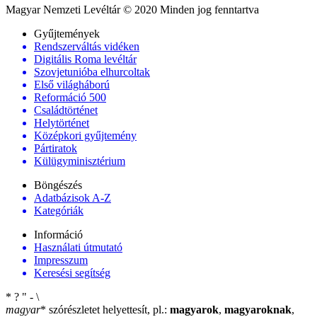
Magyar Nemzeti Levéltár © 2020 Minden jog fenntartva
Gyűjtemények
Rendszerváltás vidéken
Digitális Roma levéltár
Szovjetunióba elhurcoltak
Első világháború
Reformáció 500
Családtörténet
Helytörténet
Középkori gyűjtemény
Pártiratok
Külügyminisztérium
Böngészés
Adatbázisok A-Z
Kategóriák
Információ
Használati útmutató
Impresszum
Keresési segítség
*
?
"
-
\
magyar
*
szórészletet helyettesít, pl.:
magyarok
,
magyaroknak
,