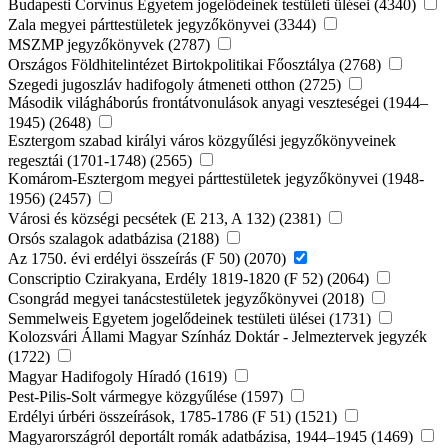
Budapesti Corvinus Egyetem jogelődeinek testületi ülései (4340)
Zala megyei párttestületek jegyzőkönyvei (3344)
MSZMP jegyzőkönyvek (2787)
Országos Földhitelintézet Birtokpolitikai Főosztálya (2768)
Szegedi jugoszláv hadifogoly átmeneti otthon (2725)
Második világháborús frontátvonulások anyagi veszteségei (1944–
1945) (2648)
Esztergom szabad királyi város közgyűlési jegyzőkönyveinek
regesztái (1701-1748) (2565)
Komárom-Esztergom megyei párttestületek jegyzőkönyvei (1948-
1956) (2457)
Városi és községi pecsétek (E 213, A 132) (2381)
Orsós szalagok adatbázisa (2188)
Az 1750. évi erdélyi összeírás (F 50) (2070)
Conscriptio Czirakyana, Erdély 1819-1820 (F 52) (2064)
Csongrád megyei tanácstestületek jegyzőkönyvei (2018)
Semmelweis Egyetem jogelődeinek testületi ülései (1731)
Kolozsvári Állami Magyar Színház Doktár - Jelmeztervek jegyzék
(1722)
Magyar Hadifogoly Híradó (1619)
Pest-Pilis-Solt vármegye közgyűlése (1597)
Erdélyi úrbéri összeírások, 1785-1786 (F 51) (1521)
Magyarországról deportált romák adatbázisa, 1944–1945 (1469)