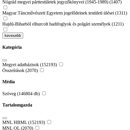
Nógrád megyei párttestületek jegyzőkönyvei (1945-1989) (1407)
Magyar Táncművészeti Egyetem jogelődeinek testületi ülései (1311)
Hajdú-Biharból elhurcolt hadifoglyok és polgári személyek (1211)
kevesebb
Kategória
Megyei adatbázisok (152193)
Összeírások (2070)
Média
Szöveg (146804 db)
Tartalomgazda
MNL HBML (152193)
MNL OL (2070)