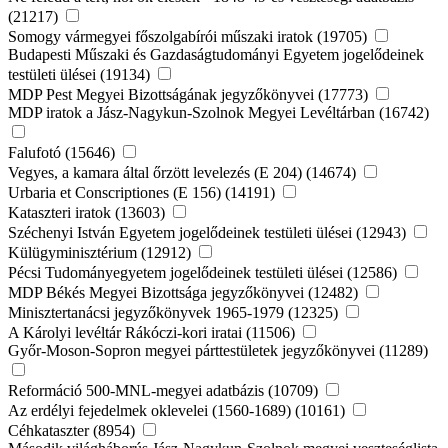
(21217)
Somogy vármegyei főszolgabírói műszaki iratok (19705)
Budapesti Műszaki és Gazdaságtudományi Egyetem jogelődeinek
testületi ülései (19134)
MDP Pest Megyei Bizottságának jegyzőkönyvei (17773)
MDP iratok a Jász-Nagykun-Szolnok Megyei Levéltárban (16742)
Falufotó (15646)
Vegyes, a kamara által őrzött levelezés (E 204) (14674)
Urbaria et Conscriptiones (E 156) (14191)
Kataszteri iratok (13603)
Széchenyi István Egyetem jogelődeinek testületi ülései (12943)
Külügyminisztérium (12912)
Pécsi Tudományegyetem jogelődeinek testületi ülései (12586)
MDP Békés Megyei Bizottsága jegyzőkönyvei (12482)
Minisztertanácsi jegyzőkönyvek 1965-1979 (12325)
A Károlyi levéltár Rákóczi-kori iratai (11506)
Győr-Moson-Sopron megyei párttestületek jegyzőkönyvei (11289)
Reformáció 500-MNL-megyei adatbázis (10709)
Az erdélyi fejedelmek oklevelei (1560-1689) (10161)
Céhkataszter (8954)