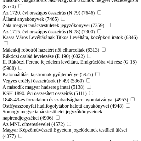
Második világháborús Jász-Nagykun-Szolnok megyei veszteséglista
(8570)
Az 1720. évi országos összeírás (N 79) (7646)
Állami anyakönyvek (7465)
Zala megyei tanácstestületek jegyzőkönyvei (7359)
Az 1715. évi országos összeírás (N 78) (7300)
Kassa Város Levéltárának Titkos Levéltára, középkori iratok (6346)
Málenkij robotról hazatért női elhurcoltak (6313)
Rákóczi család levelezése (E 190) (6022)
II. Rákóczi Ferenc fejedelem levéltára, Emigrációba vitt rész (G 15)
(5988)
Katonaállítási lajstromok gyűjteménye (5925)
Vegyes erdélyi összeírások (F 49) (5360)
A második magyar hadsereg iratai (5138)
KSH 1890. évi összesített összeírás (5111)
1848-49-es forradalom és szabadságharc nyomtatványai (4953)
Ostffyasszonyfai hadifogolytábor halotti anyakönyvei (4948)
Somogy megye tanácstestületei jegyzőkönyveinek
napirendjegyzékei (4906)
Az MNL címereslevelei (4572)
Magyar Képzőművészeti Egyetem jogelődeinek testületi ülései
(4377)