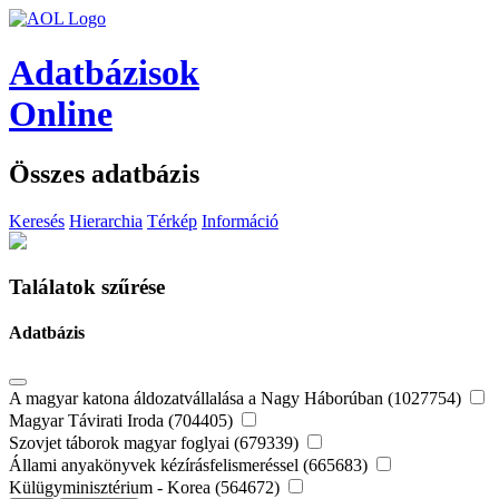
Adatbázisok
Online
Összes adatbázis
Keresés
Hierarchia
Térkép
Információ
Találatok szűrése
Adatbázis
A magyar katona áldozatvállalása a Nagy Háborúban (1027754)
Magyar Távirati Iroda (704405)
Szovjet táborok magyar foglyai (679339)
Állami anyakönyvek kézírásfelismeréssel (665683)
Külügyminisztérium - Korea (564672)