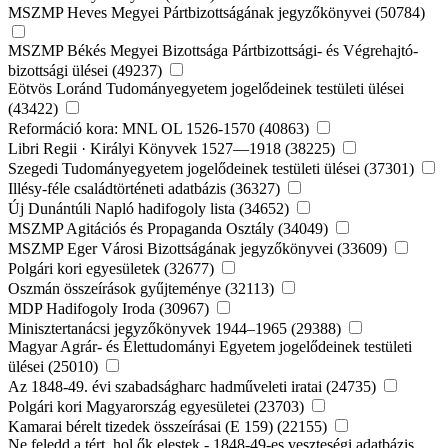
MSZMP Heves Megyei Pártbizottságának jegyzőkönyvei (50784)
MSZMP Békés Megyei Bizottsága Pártbizottsági- és Végrehajtó-
bizottsági ülései (49237)
Eötvös Loránd Tudományegyetem jogelődeinek testületi ülései
(43422)
Reformáció kora: MNL OL 1526-1570 (40863)
Libri Regii · Királyi Könyvek 1527—1918 (38225)
Szegedi Tudományegyetem jogelődeinek testületi ülései (37301)
Illésy-féle családtörténeti adatbázis (36327)
Új Dunántúli Napló hadifogoly lista (34652)
MSZMP Agitációs és Propaganda Osztály (34049)
MSZMP Eger Városi Bizottságának jegyzőkönyvei (33609)
Polgári kori egyesületek (32677)
Oszmán összeírások gyűjteménye (32113)
MDP Hadifogoly Iroda (30967)
Minisztertanácsi jegyzőkönyvek 1944–1965 (29388)
Magyar Agrár- és Élettudományi Egyetem jogelődeinek testületi
ülései (25010)
Az 1848-49. évi szabadságharc hadműveleti iratai (24735)
Polgári kori Magyarország egyesületei (23703)
Kamarai bérelt tizedek összeírásai (E 159) (22155)
Ne feledd a tért, hol ők elestek - 1848-49-es veszteségi adatbázis