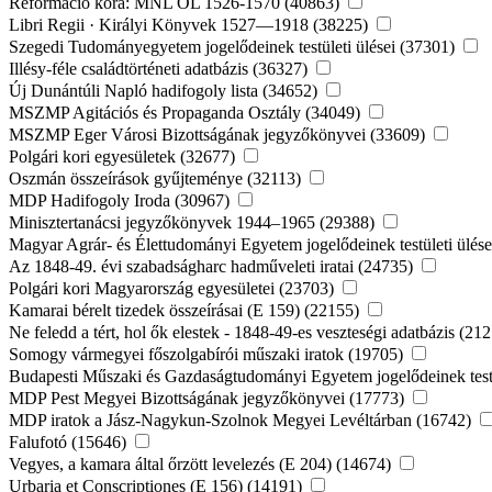
Reformáció kora: MNL OL 1526-1570 (40863)
Libri Regii · Királyi Könyvek 1527—1918 (38225)
Szegedi Tudományegyetem jogelődeinek testületi ülései (37301)
Illésy-féle családtörténeti adatbázis (36327)
Új Dunántúli Napló hadifogoly lista (34652)
MSZMP Agitációs és Propaganda Osztály (34049)
MSZMP Eger Városi Bizottságának jegyzőkönyvei (33609)
Polgári kori egyesületek (32677)
Oszmán összeírások gyűjteménye (32113)
MDP Hadifogoly Iroda (30967)
Minisztertanácsi jegyzőkönyvek 1944–1965 (29388)
Magyar Agrár- és Élettudományi Egyetem jogelődeinek testületi ülés
Az 1848-49. évi szabadságharc hadműveleti iratai (24735)
Polgári kori Magyarország egyesületei (23703)
Kamarai bérelt tizedek összeírásai (E 159) (22155)
Ne feledd a tért, hol ők elestek - 1848-49-es veszteségi adatbázis (21
Somogy vármegyei főszolgabírói műszaki iratok (19705)
Budapesti Műszaki és Gazdaságtudományi Egyetem jogelődeinek testü
MDP Pest Megyei Bizottságának jegyzőkönyvei (17773)
MDP iratok a Jász-Nagykun-Szolnok Megyei Levéltárban (16742)
Falufotó (15646)
Vegyes, a kamara által őrzött levelezés (E 204) (14674)
Urbaria et Conscriptiones (E 156) (14191)