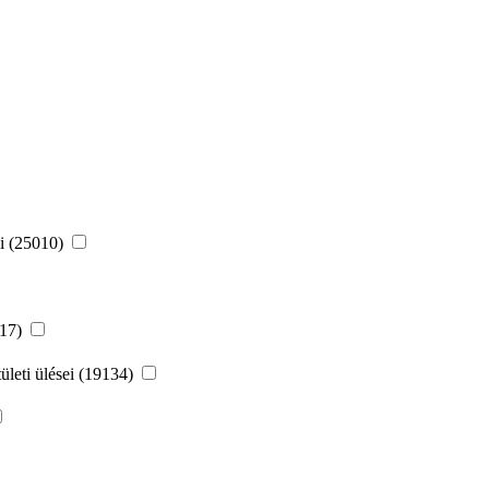
ei (25010)
217)
leti ülései (19134)