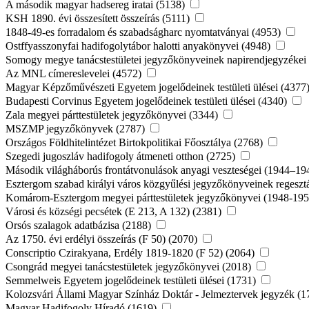
A második magyar hadsereg iratai (5138)
KSH 1890. évi összesített összeírás (5111)
1848-49-es forradalom és szabadságharc nyomtatványai (4953)
Ostffyasszonyfai hadifogolytábor halotti anyakönyvei (4948)
Somogy megye tanácstestületei jegyzőkönyveinek napirendjegyzékei
Az MNL címereslevelei (4572)
Magyar Képzőművészeti Egyetem jogelődeinek testületi ülései (4377
Budapesti Corvinus Egyetem jogelődeinek testületi ülései (4340)
Zala megyei párttestületek jegyzőkönyvei (3344)
MSZMP jegyzőkönyvek (2787)
Országos Földhitelintézet Birtokpolitikai Főosztálya (2768)
Szegedi jugoszláv hadifogoly átmeneti otthon (2725)
Második világháborús frontátvonulások anyagi veszteségei (1944–19
Esztergom szabad királyi város közgyűlési jegyzőkönyveinek regeszt
Komárom-Esztergom megyei párttestületek jegyzőkönyvei (1948-19
Városi és községi pecsétek (E 213, A 132) (2381)
Orsós szalagok adatbázisa (2188)
Az 1750. évi erdélyi összeírás (F 50) (2070)
Conscriptio Czirakyana, Erdély 1819-1820 (F 52) (2064)
Csongrád megyei tanácstestületek jegyzőkönyvei (2018)
Semmelweis Egyetem jogelődeinek testületi ülései (1731)
Kolozsvári Állami Magyar Színház Doktár - Jelmeztervek jegyzék (
Magyar Hadifogoly Híradó (1619)