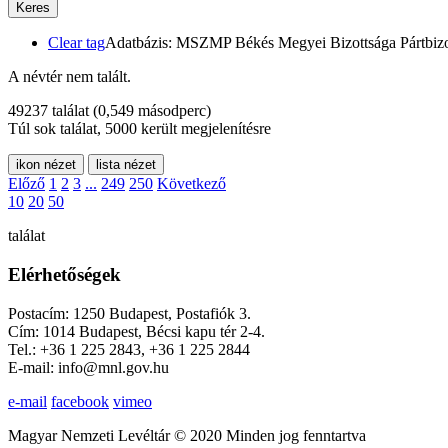
Keres
Clear tag
Adatbázis: MSZMP Békés Megyei Bizottsága Pártbizott
A névtér nem talált.
49237 találat
(0,549 másodperc)
Túl sok találat, 5000 került megjelenítésre
ikon nézet
lista nézet
Előző
1
2
3
...
249
250
Következő
10
20
50
találat
Elérhetőségek
Postacím: 1250 Budapest, Postafiók 3.
Cím: 1014 Budapest, Bécsi kapu tér 2-4.
Tel.: +36 1 225 2843, +36 1 225 2844
E-mail: info@mnl.gov.hu
e-mail
facebook
vimeo
Magyar Nemzeti Levéltár © 2020 Minden jog fenntartva