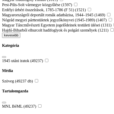
Pest-Pilis-Solt vármegye közgyűlése (1597)
Erdélyi úrbéri összeírások, 1785-1786 (F 51) (1521)
Magyarországról deportált romák adatbázisa, 1944–1945 (1469)
Nógrád megyei párttestületek jegyzőkönyvei (1945-1989) (1407)
Magyar Táncművészeti Egyetem jogelődeinek testületi ülései (1311)
Hajdú-Biharból elhurcolt hadifoglyok és polgári személyek (1211)
kevesebb
Kategória
1945 utáni iratok (49237)
Média
Szöveg (49237 db)
Tartalomgazda
MNL BéML (49237)