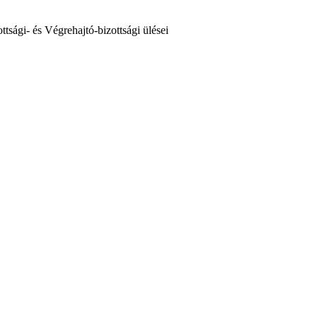
sági- és Végrehajtó-bizottsági ülései