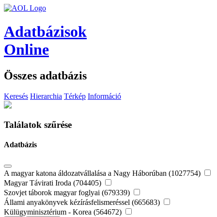
Adatbázisok
Online
Összes adatbázis
Keresés
Hierarchia
Térkép
Információ
Találatok szűrése
Adatbázis
A magyar katona áldozatvállalása a Nagy Háborúban (1027754)
Magyar Távirati Iroda (704405)
Szovjet táborok magyar foglyai (679339)
Állami anyakönyvek kézírásfelismeréssel (665683)
Külügyminisztérium - Korea (564672)