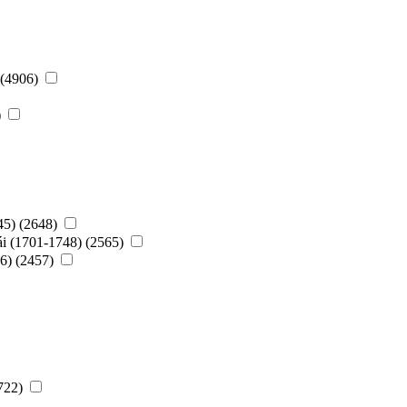
 (4906)
)
45) (2648)
ái (1701-1748) (2565)
56) (2457)
1722)