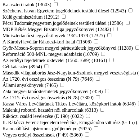
Kataszteri iratok (13603)
Széchenyi István Egyetem jogelődeinek testületi ülései (12943)
Külügyminisztérium (12912)
Pécsi Tudományegyetem jogelődeinek testületi ülései (12586)
MDP Békés Megyei Bizottsága jegyzőkönyvei (12482)
Minisztertanácsi jegyzőkönyvek 1965-1979 (12325)
A Károlyi levéltár Rákóczi-kori iratai (11506)
Győr-Moson-Sopron megyei párttestületek jegyzőkönyvei (11289)
Reformáció 500-MNL-megyei adatbázis (10709)
Az erdélyi fejedelmek oklevelei (1560-1689) (10161)
Céhkataszter (8954)
Második világháborús Jász-Nagykun-Szolnok megyei veszteséglista 
Az 1720. évi országos összeírás (N 79) (7646)
Állami anyakönyvek (7465)
Zala megyei tanácstestületek jegyzőkönyvei (7359)
Az 1715. évi országos összeírás (N 78) (7300)
Kassa Város Levéltárának Titkos Levéltára, középkori iratok (6346)
Málenkij robotról hazatért női elhurcoltak (6313)
Rákóczi család levelezése (E 190) (6022)
II. Rákóczi Ferenc fejedelem levéltára, Emigrációba vitt rész (G 15) 
Katonaállítási lajstromok gyűjteménye (5925)
Vegyes erdélyi összeírások (F 49) (5360)