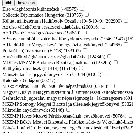
több
kevesebb
Első világháborús kitüntetések (440575)
Collectio Diplomatica Hungarica (318755)
Külügyminisztérium Hadifogoly Osztály (1945-1949) (292900)
Az első világháború veszteségi adatbázisa (200016)
Az 1828. évi országos összeírás (194649)
A Szovjetunióból hazatért hadifoglyok névjegyzéke (1946–1949) (1
A Hajdú-Bihar Megyei Levéltár egyházi anyakönyvei (134765)
Porta (dika) összeírások (E 158) (133107)
A második világháború veszteségi adatbázisa (124345)
MDP és MSZMP Budapesti Bizottságának iratai (123205)
Batthyány-missilisek (P 1314) (115444)
Minisztertanácsi jegyzőkönyvek 1867–1944 (81012)
Katonák a Gulágon (66277)
Miskolc város 1880. és 1900. évi népszámlálása (65348)
Magyar Királyi Belügyminisztérium államrendészeti kartotékrendsze
Csehszlovák-jugoszláv-magyar népességmozgás - lakosságcsere (60
MSZMP Somogy Megyei Bizottsága üléseinek jegyzőkönyvei (5832
Mikrofilm anyakönyvek (58148)
MSZMP Heves Megyei Pártbizottságának jegyzőkönyvei (50784)
MSZMP Békés Megyei Bizottsága Pártbizottsági- és Végrehajtó-bizot
Eötvös Loránd Tudományegyetem jogelődeinek testületi ülései (434