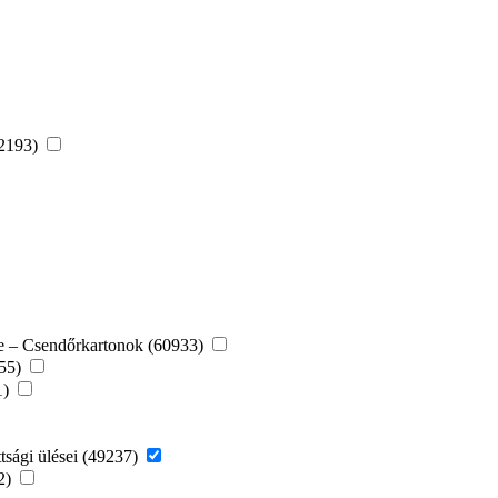
52193)
re – Csendőrkartonok (60933)
155)
1)
tsági ülései (49237)
22)