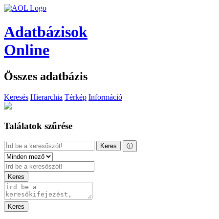
Adatbázisok
Online
Összes adatbázis
Keresés
Hierarchia
Térkép
Információ
Találatok szűrése
Keres
ⓘ
Keres
Keres