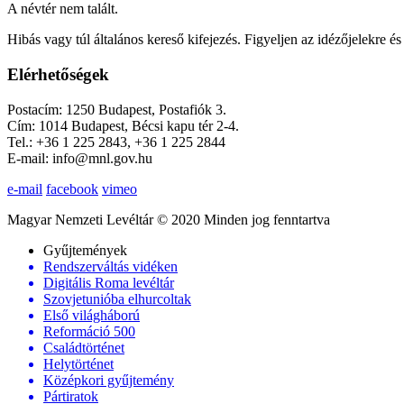
A névtér nem talált.
Hibás vagy túl általános kereső kifejezés. Figyeljen az idézőjelekre és 
Elérhetőségek
Postacím: 1250 Budapest, Postafiók 3.
Cím: 1014 Budapest, Bécsi kapu tér 2-4.
Tel.: +36 1 225 2843, +36 1 225 2844
E-mail: info@mnl.gov.hu
e-mail
facebook
vimeo
Magyar Nemzeti Levéltár © 2020 Minden jog fenntartva
Gyűjtemények
Rendszerváltás vidéken
Digitális Roma levéltár
Szovjetunióba elhurcoltak
Első világháború
Reformáció 500
Családtörténet
Helytörténet
Középkori gyűjtemény
Pártiratok