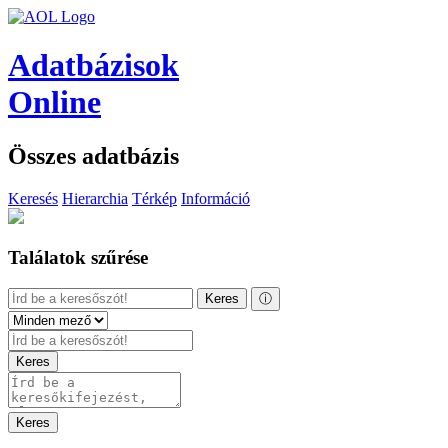
Adatbázisok
Online
Összes adatbázis
Keresés
Hierarchia
Térkép
Információ
Találatok szűrése
Keres
ⓘ
Keres
Keres