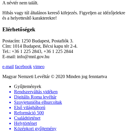
A névtér nem talált.
Hibás vagy túl általános kereső kifejezés. Figyeljen az idézőjelekre
és a helyettesítő karakterekre!
Elérhetőségek
Postacím: 1250 Budapest, Postafiók 3.
Cím: 1014 Budapest, Bécsi kapu tér 2-4.
Tel.: +36 1 225 2843, +36 1 225 2844
E-mail: info@mnl.gov.hu
e-mail
facebook
vimeo
Magyar Nemzeti Levéltár © 2020 Minden jog fenntartva
Gyűjtemények
Rendszerváltás vidéken
Digitális Roma levéltár
Szovjetunióba elhurcoltak
Első világháború
Reformáció 500
Családtörténet
Helytörténet
Középkori gyűjtemény