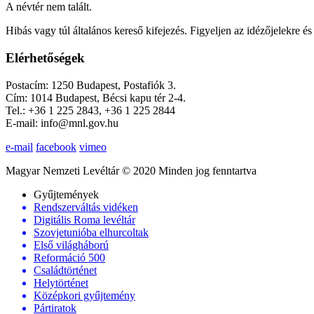
A névtér nem talált.
Hibás vagy túl általános kereső kifejezés. Figyeljen az idézőjelekre és 
Elérhetőségek
Postacím: 1250 Budapest, Postafiók 3.
Cím: 1014 Budapest, Bécsi kapu tér 2-4.
Tel.: +36 1 225 2843, +36 1 225 2844
E-mail: info@mnl.gov.hu
e-mail
facebook
vimeo
Magyar Nemzeti Levéltár © 2020 Minden jog fenntartva
Gyűjtemények
Rendszerváltás vidéken
Digitális Roma levéltár
Szovjetunióba elhurcoltak
Első világháború
Reformáció 500
Családtörténet
Helytörténet
Középkori gyűjtemény
Pártiratok