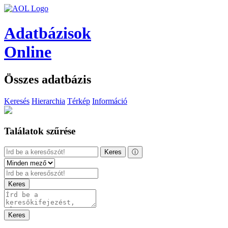
Adatbázisok
Online
Összes adatbázis
Keresés
Hierarchia
Térkép
Információ
Találatok szűrése
Keres
ⓘ
Keres
Keres