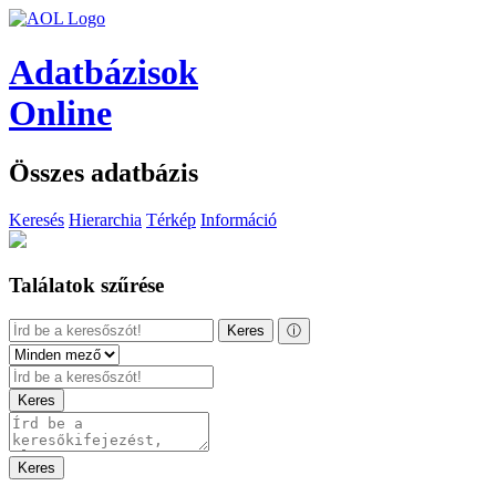
Adatbázisok
Online
Összes adatbázis
Keresés
Hierarchia
Térkép
Információ
Találatok szűrése
Keres
ⓘ
Keres
Keres