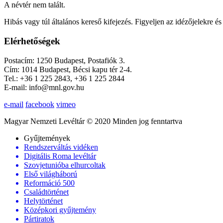
A névtér nem talált.
Hibás vagy túl általános kereső kifejezés. Figyeljen az idézőjelekre és 
Elérhetőségek
Postacím: 1250 Budapest, Postafiók 3.
Cím: 1014 Budapest, Bécsi kapu tér 2-4.
Tel.: +36 1 225 2843, +36 1 225 2844
E-mail: info@mnl.gov.hu
e-mail
facebook
vimeo
Magyar Nemzeti Levéltár © 2020 Minden jog fenntartva
Gyűjtemények
Rendszerváltás vidéken
Digitális Roma levéltár
Szovjetunióba elhurcoltak
Első világháború
Reformáció 500
Családtörténet
Helytörténet
Középkori gyűjtemény
Pártiratok