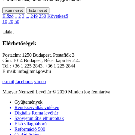
ikon nézet
lista nézet
Előző
1
2
3
...
249
250
Következő
10
20
50
találat
Elérhetőségek
Postacím: 1250 Budapest, Postafiók 3.
Cím: 1014 Budapest, Bécsi kapu tér 2-4.
Tel.: +36 1 225 2843, +36 1 225 2844
E-mail: info@mnl.gov.hu
e-mail
facebook
vimeo
Magyar Nemzeti Levéltár © 2020 Minden jog fenntartva
Gyűjtemények
Rendszerváltás vidéken
Digitális Roma levéltár
Szovjetunióba elhurcoltak
Első világháború
Reformáció 500
Családtörténet