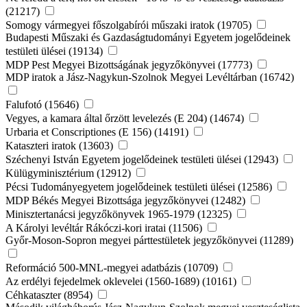
(21217)
Somogy vármegyei főszolgabírói műszaki iratok (19705)
Budapesti Műszaki és Gazdaságtudományi Egyetem jogelődeinek
testületi ülései (19134)
MDP Pest Megyei Bizottságának jegyzőkönyvei (17773)
MDP iratok a Jász-Nagykun-Szolnok Megyei Levéltárban (16742)
Falufotó (15646)
Vegyes, a kamara által őrzött levelezés (E 204) (14674)
Urbaria et Conscriptiones (E 156) (14191)
Kataszteri iratok (13603)
Széchenyi István Egyetem jogelődeinek testületi ülései (12943)
Külügyminisztérium (12912)
Pécsi Tudományegyetem jogelődeinek testületi ülései (12586)
MDP Békés Megyei Bizottsága jegyzőkönyvei (12482)
Minisztertanácsi jegyzőkönyvek 1965-1979 (12325)
A Károlyi levéltár Rákóczi-kori iratai (11506)
Győr-Moson-Sopron megyei párttestületek jegyzőkönyvei (11289)
Reformáció 500-MNL-megyei adatbázis (10709)
Az erdélyi fejedelmek oklevelei (1560-1689) (10161)
Céhkataszter (8954)