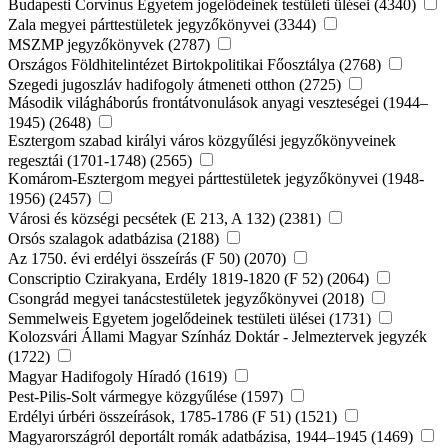
Budapesti Corvinus Egyetem jogelődeinek testületi ülései (4340)
Zala megyei párttestületek jegyzőkönyvei (3344)
MSZMP jegyzőkönyvek (2787)
Országos Földhitelintézet Birtokpolitikai Főosztálya (2768)
Szegedi jugoszláv hadifogoly átmeneti otthon (2725)
Második világháborús frontátvonulások anyagi veszteségei (1944–
1945) (2648)
Esztergom szabad királyi város közgyűlési jegyzőkönyveinek
regesztái (1701-1748) (2565)
Komárom-Esztergom megyei párttestületek jegyzőkönyvei (1948-
1956) (2457)
Városi és községi pecsétek (E 213, A 132) (2381)
Orsós szalagok adatbázisa (2188)
Az 1750. évi erdélyi összeírás (F 50) (2070)
Conscriptio Czirakyana, Erdély 1819-1820 (F 52) (2064)
Csongrád megyei tanácstestületek jegyzőkönyvei (2018)
Semmelweis Egyetem jogelődeinek testületi ülései (1731)
Kolozsvári Állami Magyar Színház Doktár - Jelmeztervek jegyzék
(1722)
Magyar Hadifogoly Híradó (1619)
Pest-Pilis-Solt vármegye közgyűlése (1597)
Erdélyi úrbéri összeírások, 1785-1786 (F 51) (1521)
Magyarországról deportált romák adatbázisa, 1944–1945 (1469)