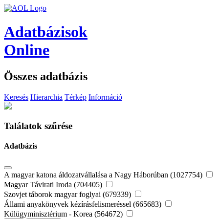
Adatbázisok
Online
Összes adatbázis
Keresés
Hierarchia
Térkép
Információ
Találatok szűrése
Adatbázis
A magyar katona áldozatvállalása a Nagy Háborúban (1027754)
Magyar Távirati Iroda (704405)
Szovjet táborok magyar foglyai (679339)
Állami anyakönyvek kézírásfelismeréssel (665683)
Külügyminisztérium - Korea (564672)