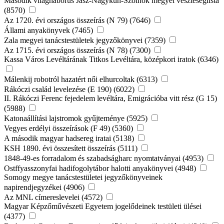
Második világháborús Jász-Nagykun-Szolnok megyei veszteséglista
(8570)
Az 1720. évi országos összeírás (N 79) (7646)
Állami anyakönyvek (7465)
Zala megyei tanácstestületek jegyzőkönyvei (7359)
Az 1715. évi országos összeírás (N 78) (7300)
Kassa Város Levéltárának Titkos Levéltára, középkori iratok (6346)
Málenkij robotról hazatért női elhurcoltak (6313)
Rákóczi család levelezése (E 190) (6022)
II. Rákóczi Ferenc fejedelem levéltára, Emigrációba vitt rész (G 15)
(5988)
Katonaállítási lajstromok gyűjteménye (5925)
Vegyes erdélyi összeírások (F 49) (5360)
A második magyar hadsereg iratai (5138)
KSH 1890. évi összesített összeírás (5111)
1848-49-es forradalom és szabadságharc nyomtatványai (4953)
Ostffyasszonyfai hadifogolytábor halotti anyakönyvei (4948)
Somogy megye tanácstestületei jegyzőkönyveinek
napirendjegyzékei (4906)
Az MNL címereslevelei (4572)
Magyar Képzőművészeti Egyetem jogelődeinek testületi ülései
(4377)