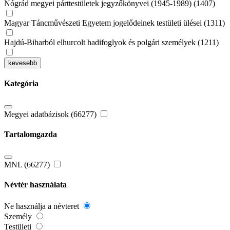
Nógrád megyei párttestületek jegyzőkönyvei (1945-1989) (1407)
Magyar Táncművészeti Egyetem jogelődeinek testületi ülései (1311)
Hajdú-Biharból elhurcolt hadifoglyok és polgári személyek (1211)
kevesebb
Kategória
Megyei adatbázisok (66277)
Tartalomgazda
MNL (66277)
Névtér használata
Ne használja a névteret
Személy
Testületi