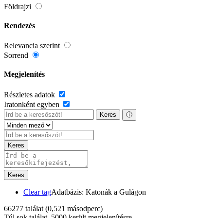
Földrajzi
Rendezés
Relevancia szerint
Sorrend
Megjelenítés
Részletes adatok
Iratonként egyben
Keres
ⓘ
Keres
Keres
Clear tag
Adatbázis: Katonák a Gulágon
66277 találat
(0,521 másodperc)
Túl sok találat, 5000 került megjelenítésre