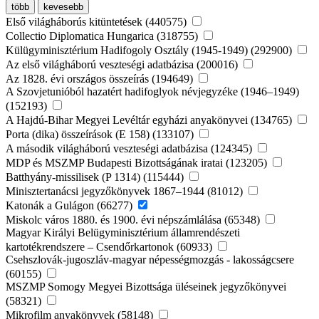
több
kevesebb
Első világháborús kitüntetések (440575)
Collectio Diplomatica Hungarica (318755)
Külügyminisztérium Hadifogoly Osztály (1945-1949) (292900)
Az első világháború veszteségi adatbázisa (200016)
Az 1828. évi országos összeírás (194649)
A Szovjetunióból hazatért hadifoglyok névjegyzéke (1946–1949)
(152193)
A Hajdú-Bihar Megyei Levéltár egyházi anyakönyvei (134765)
Porta (dika) összeírások (E 158) (133107)
A második világháború veszteségi adatbázisa (124345)
MDP és MSZMP Budapesti Bizottságának iratai (123205)
Batthyány-missilisek (P 1314) (115444)
Minisztertanácsi jegyzőkönyvek 1867–1944 (81012)
Katonák a Gulágon (66277)
Miskolc város 1880. és 1900. évi népszámlálása (65348)
Magyar Királyi Belügyminisztérium államrendészeti
kartotékrendszere – Csendőrkartonok (60933)
Csehszlovák-jugoszláv-magyar népességmozgás - lakosságcsere
(60155)
MSZMP Somogy Megyei Bizottsága üléseinek jegyzőkönyvei
(58321)
Mikrofilm anyakönyvek (58148)