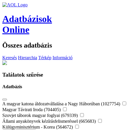
Adatbázisok
Online
Összes adatbázis
Keresés
Hierarchia
Térkép
Információ
Találatok szűrése
Adatbázis
A magyar katona áldozatvállalása a Nagy Háborúban (1027754)
Magyar Távirati Iroda (704405)
Szovjet táborok magyar foglyai (679339)
Állami anyakönyvek kézírásfelismeréssel (665683)
Külügyminisztérium - Korea (564672)