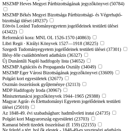
MSZMP Heves Megyei Pártbizottságának jegyzőkönyvei (50784)
MSZMP Békés Megyei Bizottsága Pártbizottsági- és Végrehajtó-
bizottsági ülései (49237)
Eötvös Loránd Tudományegyetem jogelődeinek testületi ülései
(43422)
Reformáció kora: MNL OL 1526-1570 (40863)
Libri Regii · Királyi Könyvek 1527—1918 (38225)
Szegedi Tudományegyetem jogelődeinek testületi ülései (37301)
Illésy-féle családtörténeti adatbázis (36327)
Új Dunántúli Napló hadifogoly lista (34652)
MSZMP Agitációs és Propaganda Osztály (34049)
MSZMP Eger Városi Bizottságának jegyzőkönyvei (33609)
Polgári kori egyesületek (32677)
Oszmán összeírások gyűjteménye (32113)
MDP Hadifogoly Iroda (30967)
Minisztertanácsi jegyzőkönyvek 1944–1965 (29388)
Magyar Agrár- és Élettudományi Egyetem jogelődeinek testületi
ülései (25010)
Az 1848-49. évi szabadságharc hadműveleti iratai (24735)
Polgári kori Magyarország egyesületei (23703)
Kamarai bérelt tizedek összeírásai (E 159) (22155)
Ne feledd a tért, hol ők elestek - 1848-49-es veszteségi adatbázis