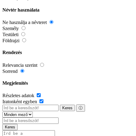
Névtér használata
Ne használja a névteret
Személy
Testületi
Földrajzi
Rendezés
Relevancia szerint
Sorrend
Megjelenítés
Részletes adatok
Iratonként egyben
Keres
ⓘ
Keres