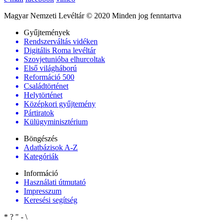
Magyar Nemzeti Levéltár © 2020 Minden jog fenntartva
Gyűjtemények
Rendszerváltás vidéken
Digitális Roma levéltár
Szovjetunióba elhurcoltak
Első világháború
Reformáció 500
Családtörténet
Helytörténet
Középkori gyűjtemény
Pártiratok
Külügyminisztérium
Böngészés
Adatbázisok A-Z
Kategóriák
Információ
Használati útmutató
Impresszum
Keresési segítség
*
?
"
-
\