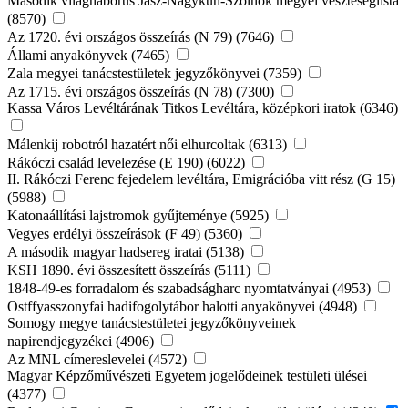
Második világháborús Jász-Nagykun-Szolnok megyei veszteséglista
(8570)
Az 1720. évi országos összeírás (N 79) (7646)
Állami anyakönyvek (7465)
Zala megyei tanácstestületek jegyzőkönyvei (7359)
Az 1715. évi országos összeírás (N 78) (7300)
Kassa Város Levéltárának Titkos Levéltára, középkori iratok (6346)
Málenkij robotról hazatért női elhurcoltak (6313)
Rákóczi család levelezése (E 190) (6022)
II. Rákóczi Ferenc fejedelem levéltára, Emigrációba vitt rész (G 15)
(5988)
Katonaállítási lajstromok gyűjteménye (5925)
Vegyes erdélyi összeírások (F 49) (5360)
A második magyar hadsereg iratai (5138)
KSH 1890. évi összesített összeírás (5111)
1848-49-es forradalom és szabadságharc nyomtatványai (4953)
Ostffyasszonyfai hadifogolytábor halotti anyakönyvei (4948)
Somogy megye tanácstestületei jegyzőkönyveinek
napirendjegyzékei (4906)
Az MNL címereslevelei (4572)
Magyar Képzőművészeti Egyetem jogelődeinek testületi ülései
(4377)