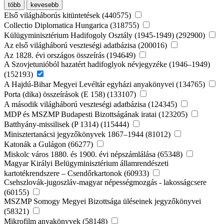
több
kevesebb
Első világháborús kitüntetések (440575)
Collectio Diplomatica Hungarica (318755)
Külügyminisztérium Hadifogoly Osztály (1945-1949) (292900)
Az első világháború veszteségi adatbázisa (200016)
Az 1828. évi országos összeírás (194649)
A Szovjetunióból hazatért hadifoglyok névjegyzéke (1946–1949)
(152193)
A Hajdú-Bihar Megyei Levéltár egyházi anyakönyvei (134765)
Porta (dika) összeírások (E 158) (133107)
A második világháború veszteségi adatbázisa (124345)
MDP és MSZMP Budapesti Bizottságának iratai (123205)
Batthyány-missilisek (P 1314) (115444)
Minisztertanácsi jegyzőkönyvek 1867–1944 (81012)
Katonák a Gulágon (66277)
Miskolc város 1880. és 1900. évi népszámlálása (65348)
Magyar Királyi Belügyminisztérium államrendészeti
kartotékrendszere – Csendőrkartonok (60933)
Csehszlovák-jugoszláv-magyar népességmozgás - lakosságcsere
(60155)
MSZMP Somogy Megyei Bizottsága üléseinek jegyzőkönyvei
(58321)
Mikrofilm anyakönyvek (58148)