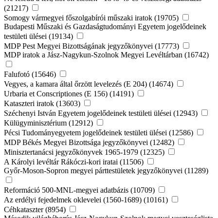
(21217)
Somogy vármegyei főszolgabírói műszaki iratok (19705)
Budapesti Műszaki és Gazdaságtudományi Egyetem jogelődeinek
testületi ülései (19134)
MDP Pest Megyei Bizottságának jegyzőkönyvei (17773)
MDP iratok a Jász-Nagykun-Szolnok Megyei Levéltárban (16742)
Falufotó (15646)
Vegyes, a kamara által őrzött levelezés (E 204) (14674)
Urbaria et Conscriptiones (E 156) (14191)
Kataszteri iratok (13603)
Széchenyi István Egyetem jogelődeinek testületi ülései (12943)
Külügyminisztérium (12912)
Pécsi Tudományegyetem jogelődeinek testületi ülései (12586)
MDP Békés Megyei Bizottsága jegyzőkönyvei (12482)
Minisztertanácsi jegyzőkönyvek 1965-1979 (12325)
A Károlyi levéltár Rákóczi-kori iratai (11506)
Győr-Moson-Sopron megyei párttestületek jegyzőkönyvei (11289)
Reformáció 500-MNL-megyei adatbázis (10709)
Az erdélyi fejedelmek oklevelei (1560-1689) (10161)
Céhkataszter (8954)