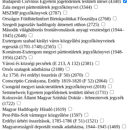
Budapesti Corvinus Egyetem jogelődeinek testületi ülései (4340)
Zala megyei párttestületek jegyzőkönyvei (3344)
MSZMP jegyzőkönyvek (2787)
Országos Földhitelintézet Birtokpolitikai Főosztálya (2768)
Szegedi jugoszláv hadifogoly átmeneti otthon (2725)
Második világháborús frontátvonulások anyagi veszteségei (1944–
1945) (2648)
Esztergom szabad királyi város közgyűlési jegyzőkönyveinek
regesztái (1701-1748) (2565)
Komárom-Esztergom megyei párttestületek jegyzőkönyvei (1948-
1956) (2457)
Városi és községi pecsétek (E 213, A 132) (2381)
Orsós szalagok adatbázisa (2188)
Az 1750. évi erdélyi összeírás (F 50) (2070)
Conscriptio Czirakyana, Erdély 1819-1820 (F 52) (2064)
Csongrád megyei tanácstestületek jegyzőkönyvei (2018)
Semmelweis Egyetem jogelődeinek testületi ülései (1731)
Kolozsvári Állami Magyar Színház Doktár - Jelmeztervek jegyzék
(1722)
Magyar Hadifogoly Híradó (1619)
Pest-Pilis-Solt vármegye közgyűlése (1597)
Erdélyi úrbéri összeírások, 1785-1786 (F 51) (1521)
Magyarországról deportált romák adatbázisa, 1944–1945 (1469)