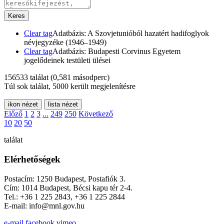
Keres
Clear tag
Adatbázis: A Szovjetunióból hazatért hadifoglyok
névjegyzéke (1946–1949)
Clear tag
Adatbázis: Budapesti Corvinus Egyetem
jogelődeinek testületi ülései
156533 találat
(0,581 másodperc)
Túl sok találat, 5000 került megjelenítésre
ikon nézet
lista nézet
Előző
1
2
3
...
249
250
Következő
10
20
50
találat
Elérhetőségek
Postacím: 1250 Budapest, Postafiók 3.
Cím: 1014 Budapest, Bécsi kapu tér 2-4.
Tel.: +36 1 225 2843, +36 1 225 2844
E-mail: info@mnl.gov.hu
e-mail
facebook
vimeo