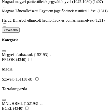
Nógrád megyei párttestületek jegyzőkönyvei (1945-1989) (1407)
Magyar Táncművészeti Egyetem jogelődeinek testületi ülései (1311)
Hajdú-Biharból elhurcolt hadifoglyok és polgári személyek (1211)
kevesebb
Kategória
Megyei adatbázisok (152193)
FELOK (4340)
Média
Szöveg (151138 db)
Tartalomgazda
MNL HBML (152193)
BCEL (4340)