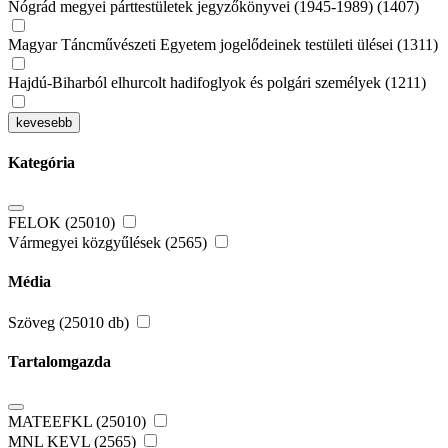
Nógrád megyei párttestületek jegyzőkönyvei (1945-1989) (1407)
Magyar Táncművészeti Egyetem jogelődeinek testületi ülései (1311)
Hajdú-Biharból elhurcolt hadifoglyok és polgári személyek (1211)
kevesebb
Kategória
FELOK (25010)
Vármegyei közgyűlések (2565)
Média
Szöveg (25010 db)
Tartalomgazda
MATEEFKL (25010)
MNL KEVL (2565)