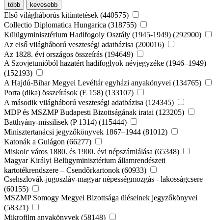
több
kevesebb
Első világháborús kitüntetések (440575)
Collectio Diplomatica Hungarica (318755)
Külügyminisztérium Hadifogoly Osztály (1945-1949) (292900)
Az első világháború veszteségi adatbázisa (200016)
Az 1828. évi országos összeírás (194649)
A Szovjetunióból hazatért hadifoglyok névjegyzéke (1946–1949)
(152193)
A Hajdú-Bihar Megyei Levéltár egyházi anyakönyvei (134765)
Porta (dika) összeírások (E 158) (133107)
A második világháború veszteségi adatbázisa (124345)
MDP és MSZMP Budapesti Bizottságának iratai (123205)
Batthyány-missilisek (P 1314) (115444)
Minisztertanácsi jegyzőkönyvek 1867–1944 (81012)
Katonák a Gulágon (66277)
Miskolc város 1880. és 1900. évi népszámlálása (65348)
Magyar Királyi Belügyminisztérium államrendészeti
kartotékrendszere – Csendőrkartonok (60933)
Csehszlovák-jugoszláv-magyar népességmozgás - lakosságcsere
(60155)
MSZMP Somogy Megyei Bizottsága üléseinek jegyzőkönyvei
(58321)
Mikrofilm anyakönyvek (58148)