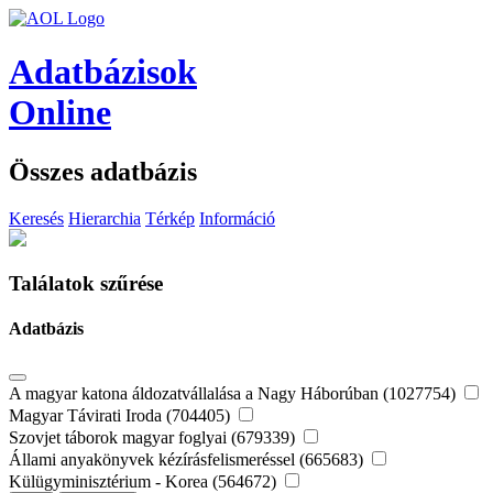
Adatbázisok
Online
Összes adatbázis
Keresés
Hierarchia
Térkép
Információ
Találatok szűrése
Adatbázis
A magyar katona áldozatvállalása a Nagy Háborúban (1027754)
Magyar Távirati Iroda (704405)
Szovjet táborok magyar foglyai (679339)
Állami anyakönyvek kézírásfelismeréssel (665683)
Külügyminisztérium - Korea (564672)