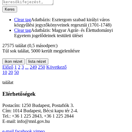
Keres
Clear tag
Adatbázis: Esztergom szabad királyi város
közgyűlési jegyzőkönyveinek regesztái (1701-1748)
Clear tag
Adatbázis: Magyar Agrár- és Élettudományi
Egyetem jogelődeinek testületi ülései
27575 találat
(0,5 másodperc)
Túl sok találat, 5000 került megjelenítésre
ikon nézet
lista nézet
Előző
1
2
3
...
249
250
Következő
10
20
50
találat
Elérhetőségek
Postacím: 1250 Budapest, Postafiók 3.
Cím: 1014 Budapest, Bécsi kapu tér 2-4.
Tel.: +36 1 225 2843, +36 1 225 2844
E-mail: info@mnl.gov.hu
e-mail
facebook
vimeo