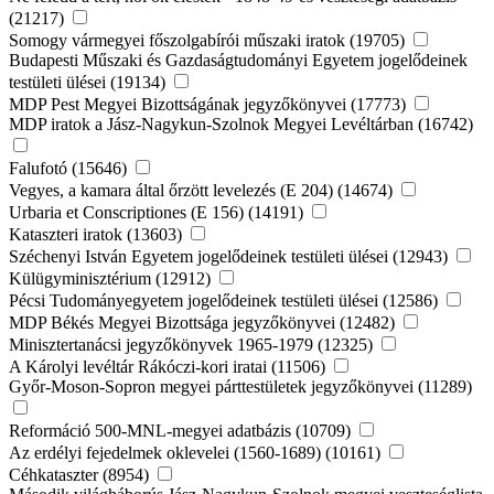
(21217)
Somogy vármegyei főszolgabírói műszaki iratok (19705)
Budapesti Műszaki és Gazdaságtudományi Egyetem jogelődeinek
testületi ülései (19134)
MDP Pest Megyei Bizottságának jegyzőkönyvei (17773)
MDP iratok a Jász-Nagykun-Szolnok Megyei Levéltárban (16742)
Falufotó (15646)
Vegyes, a kamara által őrzött levelezés (E 204) (14674)
Urbaria et Conscriptiones (E 156) (14191)
Kataszteri iratok (13603)
Széchenyi István Egyetem jogelődeinek testületi ülései (12943)
Külügyminisztérium (12912)
Pécsi Tudományegyetem jogelődeinek testületi ülései (12586)
MDP Békés Megyei Bizottsága jegyzőkönyvei (12482)
Minisztertanácsi jegyzőkönyvek 1965-1979 (12325)
A Károlyi levéltár Rákóczi-kori iratai (11506)
Győr-Moson-Sopron megyei párttestületek jegyzőkönyvei (11289)
Reformáció 500-MNL-megyei adatbázis (10709)
Az erdélyi fejedelmek oklevelei (1560-1689) (10161)
Céhkataszter (8954)