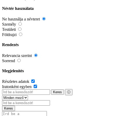
Névtér használata
Ne használja a névteret
Személy
Testületi
Földrajzi
Rendezés
Relevancia szerint
Sorrend
Megjelenítés
Részletes adatok
Iratonként egyben
Keres
ⓘ
Keres