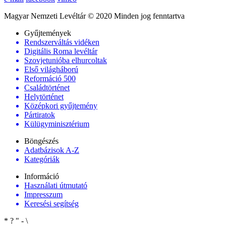
Magyar Nemzeti Levéltár © 2020 Minden jog fenntartva
Gyűjtemények
Rendszerváltás vidéken
Digitális Roma levéltár
Szovjetunióba elhurcoltak
Első világháború
Reformáció 500
Családtörténet
Helytörténet
Középkori gyűjtemény
Pártiratok
Külügyminisztérium
Böngészés
Adatbázisok A-Z
Kategóriák
Információ
Használati útmutató
Impresszum
Keresési segítség
*
?
"
-
\