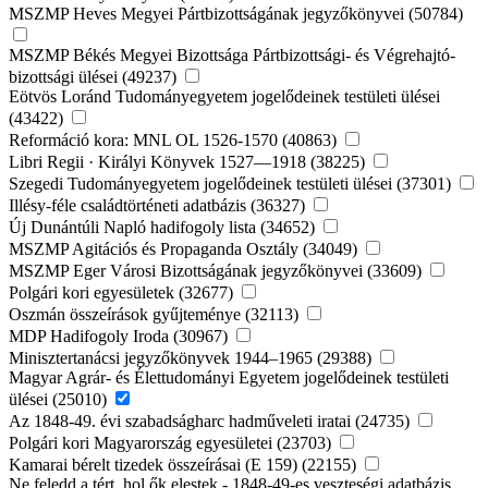
MSZMP Heves Megyei Pártbizottságának jegyzőkönyvei (50784)
MSZMP Békés Megyei Bizottsága Pártbizottsági- és Végrehajtó-
bizottsági ülései (49237)
Eötvös Loránd Tudományegyetem jogelődeinek testületi ülései
(43422)
Reformáció kora: MNL OL 1526-1570 (40863)
Libri Regii · Királyi Könyvek 1527—1918 (38225)
Szegedi Tudományegyetem jogelődeinek testületi ülései (37301)
Illésy-féle családtörténeti adatbázis (36327)
Új Dunántúli Napló hadifogoly lista (34652)
MSZMP Agitációs és Propaganda Osztály (34049)
MSZMP Eger Városi Bizottságának jegyzőkönyvei (33609)
Polgári kori egyesületek (32677)
Oszmán összeírások gyűjteménye (32113)
MDP Hadifogoly Iroda (30967)
Minisztertanácsi jegyzőkönyvek 1944–1965 (29388)
Magyar Agrár- és Élettudományi Egyetem jogelődeinek testületi
ülései (25010)
Az 1848-49. évi szabadságharc hadműveleti iratai (24735)
Polgári kori Magyarország egyesületei (23703)
Kamarai bérelt tizedek összeírásai (E 159) (22155)
Ne feledd a tért, hol ők elestek - 1848-49-es veszteségi adatbázis