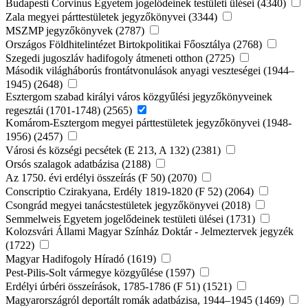
Budapesti Corvinus Egyetem jogelődeinek testületi ülései (4340)
Zala megyei párttestületek jegyzőkönyvei (3344)
MSZMP jegyzőkönyvek (2787)
Országos Földhitelintézet Birtokpolitikai Főosztálya (2768)
Szegedi jugoszláv hadifogoly átmeneti otthon (2725)
Második világháborús frontátvonulások anyagi veszteségei (1944–
1945) (2648)
Esztergom szabad királyi város közgyűlési jegyzőkönyveinek
regesztái (1701-1748) (2565)
Komárom-Esztergom megyei párttestületek jegyzőkönyvei (1948-
1956) (2457)
Városi és községi pecsétek (E 213, A 132) (2381)
Orsós szalagok adatbázisa (2188)
Az 1750. évi erdélyi összeírás (F 50) (2070)
Conscriptio Czirakyana, Erdély 1819-1820 (F 52) (2064)
Csongrád megyei tanácstestületek jegyzőkönyvei (2018)
Semmelweis Egyetem jogelődeinek testületi ülései (1731)
Kolozsvári Állami Magyar Színház Doktár - Jelmeztervek jegyzék
(1722)
Magyar Hadifogoly Híradó (1619)
Pest-Pilis-Solt vármegye közgyűlése (1597)
Erdélyi úrbéri összeírások, 1785-1786 (F 51) (1521)
Magyarországról deportált romák adatbázisa, 1944–1945 (1469)