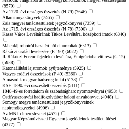
Második világháborús Jász-Nagykun-Szolnok megyei veszteséglista
(8570)
Az 1720. évi országos összeírás (N 79) (7646)
Állami anyakönyvek (7465)
Zala megyei tanácstestületek jegyzőkönyvei (7359)
Az 1715. évi országos összeírás (N 78) (7300)
Kassa Város Levéltárának Titkos Levéltára, középkori iratok (6346)
Málenkij robotról hazatért női elhurcoltak (6313)
Rákóczi család levelezése (E 190) (6022)
II. Rákóczi Ferenc fejedelem levéltára, Emigrációba vitt rész (G 15)
(5988)
Katonaállítási lajstromok gyűjteménye (5925)
Vegyes erdélyi összeírások (F 49) (5360)
A második magyar hadsereg iratai (5138)
KSH 1890. évi összesített összeírás (5111)
1848-49-es forradalom és szabadságharc nyomtatványai (4953)
Ostffyasszonyfai hadifogolytábor halotti anyakönyvei (4948)
Somogy megye tanácstestületei jegyzőkönyveinek
napirendjegyzékei (4906)
Az MNL címereslevelei (4572)
Magyar Képzőművészeti Egyetem jogelődeinek testületi ülései
(4377)