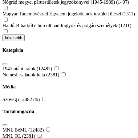
Nógrád megyei párttestületek jegyzőkönyvei (1945-1989) (1407)
Magyar Táncművészeti Egyetem jogelődeinek testületi ülései (1311)
Hajdú-Biharból elhurcolt hadifoglyok és polgári személyek (1211)
kevesebb
Kategória
1945 utáni iratok (12482)
Nemesi családok irata (2381)
Média
Szöveg (12482 db)
Tartalomgazda
MNL BéML (12482)
MNL OL (2381)