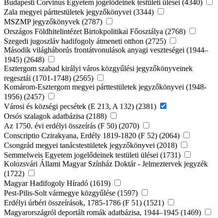
Budapesti Corvinus Egyetem jogelődeinek testületi ülései (4340)
Zala megyei párttestületek jegyzőkönyvei (3344)
MSZMP jegyzőkönyvek (2787)
Országos Földhitelintézet Birtokpolitikai Főosztálya (2768)
Szegedi jugoszláv hadifogoly átmeneti otthon (2725)
Második világháborús frontátvonulások anyagi veszteségei (1944–
1945) (2648)
Esztergom szabad királyi város közgyűlési jegyzőkönyveinek
regesztái (1701-1748) (2565)
Komárom-Esztergom megyei párttestületek jegyzőkönyvei (1948-
1956) (2457)
Városi és községi pecsétek (E 213, A 132) (2381)
Orsós szalagok adatbázisa (2188)
Az 1750. évi erdélyi összeírás (F 50) (2070)
Conscriptio Czirakyana, Erdély 1819-1820 (F 52) (2064)
Csongrád megyei tanácstestületek jegyzőkönyvei (2018)
Semmelweis Egyetem jogelődeinek testületi ülései (1731)
Kolozsvári Állami Magyar Színház Doktár - Jelmeztervek jegyzék
(1722)
Magyar Hadifogoly Híradó (1619)
Pest-Pilis-Solt vármegye közgyűlése (1597)
Erdélyi úrbéri összeírások, 1785-1786 (F 51) (1521)
Magyarországról deportált romák adatbázisa, 1944–1945 (1469)