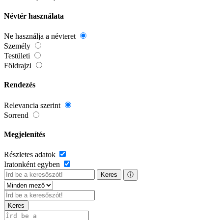
Névtér használata
Ne használja a névteret
Személy
Testületi
Földrajzi
Rendezés
Relevancia szerint
Sorrend
Megjelenítés
Részletes adatok
Iratonként egyben
Keres
ⓘ
Keres