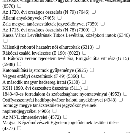
Második világháborús Jász-Nagykun-Szolnok megyei veszteséglista
(8570)
Az 1720. évi országos összeírás (N 79) (7646)
Állami anyakönyvek (7465)
Zala megyei tanácstestületek jegyzőkönyvei (7359)
Az 1715. évi országos összeírás (N 78) (7300)
Kassa Város Levéltárának Titkos Levéltára, középkori iratok (6346)
Málenkij robotról hazatért női elhurcoltak (6313)
Rákóczi család levelezése (E 190) (6022)
II. Rákóczi Ferenc fejedelem levéltára, Emigrációba vitt rész (G 15)
(5988)
Katonaállítási lajstromok gyűjteménye (5925)
Vegyes erdélyi összeírások (F 49) (5360)
A második magyar hadsereg iratai (5138)
KSH 1890. évi összesített összeírás (5111)
1848-49-es forradalom és szabadságharc nyomtatványai (4953)
Ostffyasszonyfai hadifogolytábor halotti anyakönyvei (4948)
Somogy megye tanácstestületei jegyzőkönyveinek
napirendjegyzékei (4906)
Az MNL címereslevelei (4572)
Magyar Képzőművészeti Egyetem jogelődeinek testületi ülései
(4377)