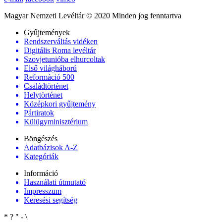
Magyar Nemzeti Levéltár © 2020 Minden jog fenntartva
Gyűjtemények
Rendszerváltás vidéken
Digitális Roma levéltár
Szovjetunióba elhurcoltak
Első világháború
Reformáció 500
Családtörténet
Helytörténet
Középkori gyűjtemény
Pártiratok
Külügyminisztérium
Böngészés
Adatbázisok A-Z
Kategóriák
Információ
Használati útmutató
Impresszum
Keresési segítség
*
?
"
-
\