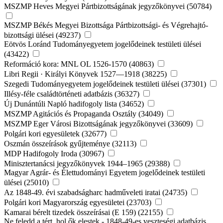
MSZMP Heves Megyei Pártbizottságának jegyzőkönyvei (50784)
MSZMP Békés Megyei Bizottsága Pártbizottsági- és Végrehajtó-
bizottsági ülései (49237)
Eötvös Loránd Tudományegyetem jogelődeinek testületi ülései
(43422)
Reformáció kora: MNL OL 1526-1570 (40863)
Libri Regii · Királyi Könyvek 1527—1918 (38225)
Szegedi Tudományegyetem jogelődeinek testületi ülései (37301)
Illésy-féle családtörténeti adatbázis (36327)
Új Dunántúli Napló hadifogoly lista (34652)
MSZMP Agitációs és Propaganda Osztály (34049)
MSZMP Eger Városi Bizottságának jegyzőkönyvei (33609)
Polgári kori egyesületek (32677)
Oszmán összeírások gyűjteménye (32113)
MDP Hadifogoly Iroda (30967)
Minisztertanácsi jegyzőkönyvek 1944–1965 (29388)
Magyar Agrár- és Élettudományi Egyetem jogelődeinek testületi
ülései (25010)
Az 1848-49. évi szabadságharc hadműveleti iratai (24735)
Polgári kori Magyarország egyesületei (23703)
Kamarai bérelt tizedek összeírásai (E 159) (22155)
Ne feledd a tért, hol ők elestek - 1848-49-es veszteségi adatbázis