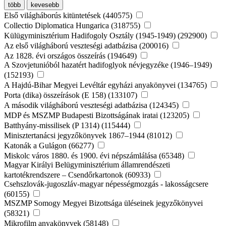
több
kevesebb
Első világháborús kitüntetések (440575)
Collectio Diplomatica Hungarica (318755)
Külügyminisztérium Hadifogoly Osztály (1945-1949) (292900)
Az első világháború veszteségi adatbázisa (200016)
Az 1828. évi országos összeírás (194649)
A Szovjetunióból hazatért hadifoglyok névjegyzéke (1946–1949)
(152193)
A Hajdú-Bihar Megyei Levéltár egyházi anyakönyvei (134765)
Porta (dika) összeírások (E 158) (133107)
A második világháború veszteségi adatbázisa (124345)
MDP és MSZMP Budapesti Bizottságának iratai (123205)
Batthyány-missilisek (P 1314) (115444)
Minisztertanácsi jegyzőkönyvek 1867–1944 (81012)
Katonák a Gulágon (66277)
Miskolc város 1880. és 1900. évi népszámlálása (65348)
Magyar Királyi Belügyminisztérium államrendészeti
kartotékrendszere – Csendőrkartonok (60933)
Csehszlovák-jugoszláv-magyar népességmozgás - lakosságcsere
(60155)
MSZMP Somogy Megyei Bizottsága üléseinek jegyzőkönyvei
(58321)
Mikrofilm anyakönyvek (58148)