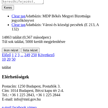
Keres
Clear tag
Adatbázis: MDP Békés Megyei Bizottsága
jegyzőkönyvei
Clear tag
Adatbázis: Városi és községi pecsétek (E 213, A
132)
14863 találat
(0,567 másodperc)
Túl sok találat, 5000 került megjelenítésre
ikon nézet
lista nézet
Előző
1
2
3
...
249
250
Következő
10
20
50
találat
Elérhetőségek
Postacím: 1250 Budapest, Postafiók 3.
Cím: 1014 Budapest, Bécsi kapu tér 2-4.
Tel.: +36 1 225 2843, +36 1 225 2844
E-mail: info@mnl.gov.hu
e-mail
facebook
vimeo