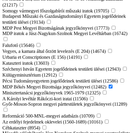
(21217)
Somogy vármegyei főszolgabírói műszaki iratok (19705)
Budapesti Műszaki és Gazdaságtudományi Egyetem jogelődeinek
testületi ülései (19134)
MDP Pest Megyei Bizottságának jegyzőkönyvei (17773)
MDP iratok a Jász-Nagykun-Szolnok Megyei Levéltárban (16742)
Falufotó (15646)
Vegyes, a kamara által őrzött levelezés (E 204) (14674)
Urbaria et Conscriptiones (E 156) (14191)
Kataszteri iratok (13603)
Széchenyi István Egyetem jogelődeinek testületi ülései (12943)
Külügyminisztérium (12912)
Pécsi Tudományegyetem jogelődeinek testületi ülései (12586)
MDP Békés Megyei Bizottsága jegyzőkönyvei (12482)
Minisztertanácsi jegyzőkönyvek 1965-1979 (12325)
A Károlyi levéltár Rákóczi-kori iratai (11506)
Győr-Moson-Sopron megyei párttestületek jegyzőkönyvei (11289)
Reformáció 500-MNL-megyei adatbázis (10709)
Az erdélyi fejedelmek oklevelei (1560-1689) (10161)
Céhkataszter (8954)