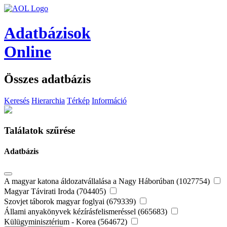
Adatbázisok
Online
Összes adatbázis
Keresés
Hierarchia
Térkép
Információ
Találatok szűrése
Adatbázis
A magyar katona áldozatvállalása a Nagy Háborúban (1027754)
Magyar Távirati Iroda (704405)
Szovjet táborok magyar foglyai (679339)
Állami anyakönyvek kézírásfelismeréssel (665683)
Külügyminisztérium - Korea (564672)