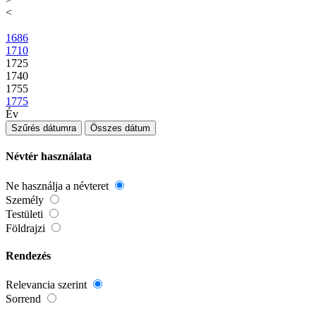
<
1686
1710
1725
1740
1755
1775
Év
Szűrés dátumra
Összes dátum
Névtér használata
Ne használja a névteret
Személy
Testületi
Földrajzi
Rendezés
Relevancia szerint
Sorrend