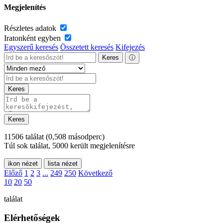
Megjelenítés
Részletes adatok
Iratonként egyben
Egyszerű keresés
Összetett keresés
Kifejezés
Keres
ⓘ
Keres
Keres
11506 találat
(0,508 másodperc)
Túl sok találat, 5000 került megjelenítésre
ikon nézet
lista nézet
Előző
1
2
3
...
249
250
Következő
10
20
50
találat
Elérhetőségek