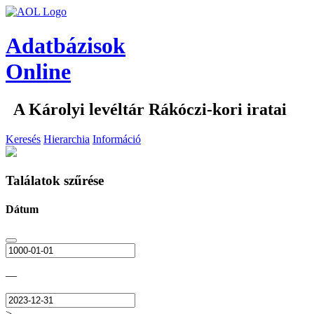
Adatbázisok
Online
A Károlyi levéltár Rákóczi-kori iratai
Keresés
Hierarchia
Információ
Találatok szűrése
Dátum
—
>