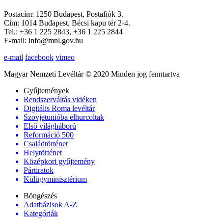
Postacím: 1250 Budapest, Postafiók 3.
Cím: 1014 Budapest, Bécsi kapu tér 2-4.
Tel.: +36 1 225 2843, +36 1 225 2844
E-mail: info@mnl.gov.hu
e-mail
facebook
vimeo
Magyar Nemzeti Levéltár © 2020 Minden jog fenntartva
Gyűjtemények
Rendszerváltás vidéken
Digitális Roma levéltár
Szovjetunióba elhurcoltak
Első világháború
Reformáció 500
Családtörténet
Helytörténet
Középkori gyűjtemény
Pártiratok
Külügyminisztérium
Böngészés
Adatbázisok A-Z
Kategóriák