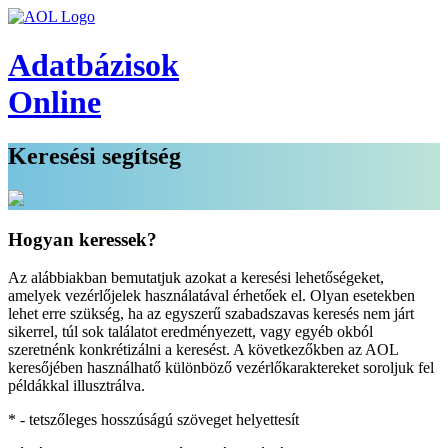
Adatbázisok
Online
Keresési segítség
Hogyan keressek?
Az alábbiakban bemutatjuk azokat a keresési lehetőségeket,
amelyek vezérlőjelek használatával érhetőek el. Olyan esetekben
lehet erre szükség, ha az egyszerű szabadszavas keresés nem járt
sikerrel, túl sok találatot eredményezett, vagy egyéb okból
szeretnénk konkrétizálni a keresést. A következőkben az AOL
keresőjében használhatő különböző vezérlőkaraktereket soroljuk fel
példákkal illusztrálva.
*
- tetszőleges hosszúságú szöveget helyettesít