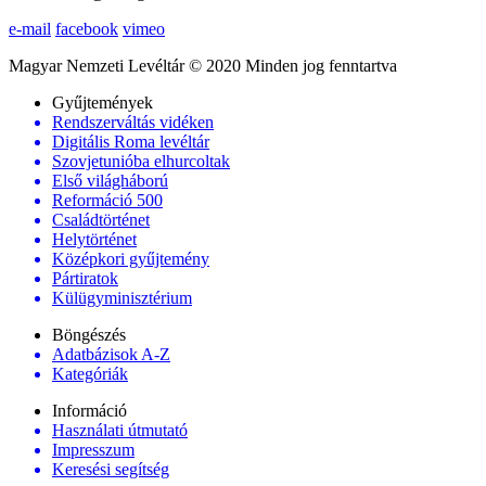
e-mail
facebook
vimeo
Magyar Nemzeti Levéltár © 2020 Minden jog fenntartva
Gyűjtemények
Rendszerváltás vidéken
Digitális Roma levéltár
Szovjetunióba elhurcoltak
Első világháború
Reformáció 500
Családtörténet
Helytörténet
Középkori gyűjtemény
Pártiratok
Külügyminisztérium
Böngészés
Adatbázisok A-Z
Kategóriák
Információ
Használati útmutató
Impresszum
Keresési segítség