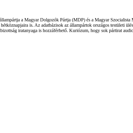
llampártja a Magyar Dolgozók Pártja (MDP) és a Magyar Szocialista M
 hétköznapjaira is. Az adatbázisok az állampártok országos testületi ül
pártbizottság iratanyaga is hozzáférhető. Kuriózum, hogy sok pártirat au