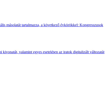
gitális másolatát tartalmazza, a következő évkörökkel: Kongresszusok
kivonatát, valamint egyes esetekben az iratok digitalizált változatát