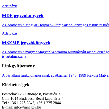
Adatbázis
MDP jegyzőkönyvek
Az adatbázis a Magyar Dolgozók Pártja alábbi országos testületei ülése
Adatbázis
MSZMP jegyzőkönyvek
Az adatbázis a magyar Magyar Szocialista Munkáspárt alábbi országos te
is tartalmazza, a
Linkgyűjtemény
A pártállam funkcionáriusainak adatbázisa, 1948–1989
Rákosi Mátyás
Elérhetőségek
Postacím: 1250 Budapest, Postafiók 3.
Cím: 1014 Budapest, Bécsi kapu tér 2-4.
Tel.: +36 1 225 2843, +36 1 225 2844
E-mail: info@mnl.gov.hu