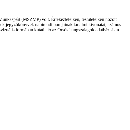
unkáspárt (MSZMP) volt. Értekezleteiken, testületeiken hozott
ések jegyzőkönyvek napirendi pontjainak tartalmi kivonatát, számos
diovizuális formában kutatható az Orsós hangszalagok adatbázisban.