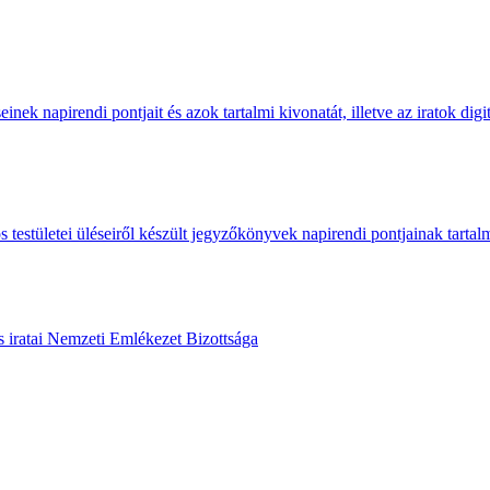
inek napirendi pontjait és azok tartalmi kivonatát, illetve az iratok di
stületei üléseiről készült jegyzőkönyvek napirendi pontjainak tartalmi 
 iratai
Nemzeti Emlékezet Bizottsága