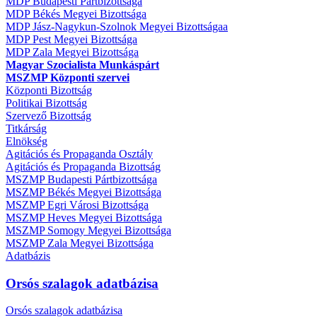
MDP Budapesti Pártbizottsága
MDP Békés Megyei Bizottsága
MDP Jász-Nagykun-Szolnok Megyei Bizottságaa
MDP Pest Megyei Bizottsága
MDP Zala Megyei Bizottsága
Magyar Szocialista Munkáspárt
MSZMP Központi szervei
Központi Bizottság
Politikai Bizottság
Szervező Bizottság
Titkárság
Elnökség
Agitációs és Propaganda Osztály
Agitációs és Propaganda Bizottság
MSZMP Budapesti Pártbizottsága
MSZMP Békés Megyei Bizottsága
MSZMP Egri Városi Bizottsága
MSZMP Heves Megyei Bizottsága
MSZMP Somogy Megyei Bizottsága
MSZMP Zala Megyei Bizottsága
Adatbázis
Orsós szalagok adatbázisa
Orsós szalagok adatbázisa