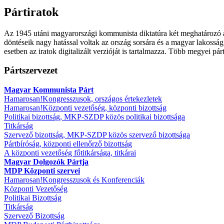
Pártiratok
Az 1945 utáni magyarországi kommunista diktatúra két meghatározó á
döntéseik nagy hatással voltak az ország sorsára és a magyar lakosság
esetben az iratok digitalizált verzióját is tartalmazza. Több megyei 
Pártszervezet
Magyar Kommunista Párt
Hamarosan!
Kongresszusok, országos értekezletek
Hamarosan!
Központi vezetőség, központi bizottság
Politikai bizottság, MKP-SZDP közös politikai bizottsága
Titkárság
Szervező bizottság, MKP-SZDP közös szervező bizottsága
Pártbíróság, központi ellenőrző bizottság
A központi vezetőség főtitkársága, titkárai
Magyar Dolgozók Pártja
MDP Központi szervei
Hamarosan!
Kongresszusok és Konferenciák
Központi Vezetőség
Politikai Bizottság
Titkárság
Szervező Bizottság