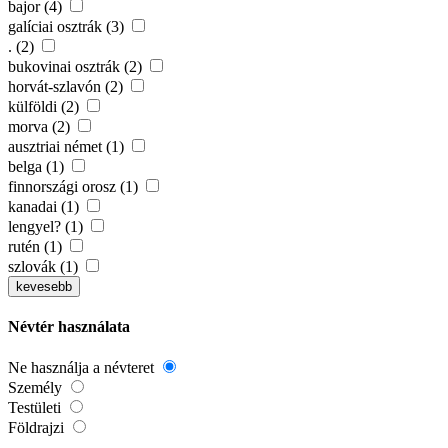
bajor (4)
galíciai osztrák (3)
. (2)
bukovinai osztrák (2)
horvát-szlavón (2)
külföldi (2)
morva (2)
ausztriai német (1)
belga (1)
finnországi orosz (1)
kanadai (1)
lengyel? (1)
rutén (1)
szlovák (1)
kevesebb
Névtér használata
Ne használja a névteret
Személy
Testületi
Földrajzi