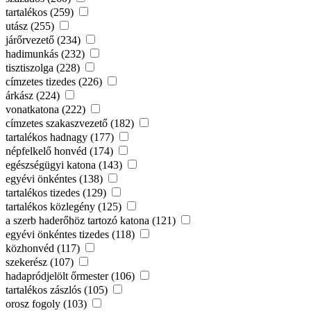
tartalékos (259)
utász (255)
járőrvezető (234)
hadimunkás (232)
tisztiszolga (228)
címzetes tizedes (226)
árkász (224)
vonatkatona (222)
címzetes szakaszvezető (182)
tartalékos hadnagy (177)
népfelkelő honvéd (174)
egészségügyi katona (143)
egyévi önkéntes (138)
tartalékos tizedes (129)
tartalékos közlegény (125)
a szerb haderőhöz tartozó katona (121)
egyévi önkéntes tizedes (118)
közhonvéd (117)
szekerész (107)
hadapródjelölt őrmester (106)
tartalékos zászlós (105)
orosz fogoly (103)