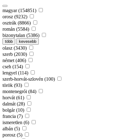
magyar (154851)
orosz (9232)
osztrák (8866)
román (5584)
bizonytalan (5386)
több
kevesebb
olasz (3430)
szerb (2030)
német (406)
cseh (154)
lengyel (114)
szerb-horvát-szlovén (100)
török (93)
montenegrói (84)
horvát (61)
dalmát (28)
bolgár (10)
francia (7)
ismeretlen (6)
albán (5)
porosz (5)