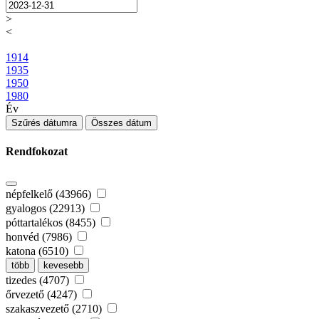
>
<
1914
1935
1950
1980
Év
Szűrés dátumra
Összes dátum
Rendfokozat
népfelkelő (43966)
gyalogos (22913)
póttartalékos (8455)
honvéd (7986)
katona (6510)
több
kevesebb
tizedes (4707)
őrvezető (4247)
szakaszvezető (2710)