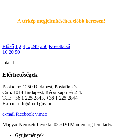
A térkép megjelenítéséhez elöbb keressen!
Előző
1
2
3
...
249
250
Következő
10
20
50
találat
Elérhetőségek
Postacím: 1250 Budapest, Postafiók 3.
Cím: 1014 Budapest, Bécsi kapu tér 2-4.
Tel.: +36 1 225 2843, +36 1 225 2844
E-mail: info@mnl.gov.hu
e-mail
facebook
vimeo
Magyar Nemzeti Levéltár © 2020 Minden jog fenntartva
Gyűjtemények