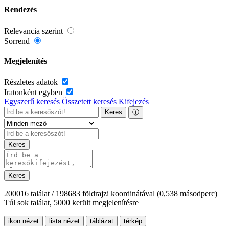
Rendezés
Relevancia szerint
Sorrend
Megjelenítés
Részletes adatok
Iratonként egyben
Egyszerű keresés
Összetett keresés
Kifejezés
Keres
ⓘ
Keres
Keres
200016 találat / 198683 földrajzi koordinátával
(0,538 másodperc)
Túl sok találat, 5000 került megjelenítésre
ikon nézet
lista nézet
táblázat
térkép