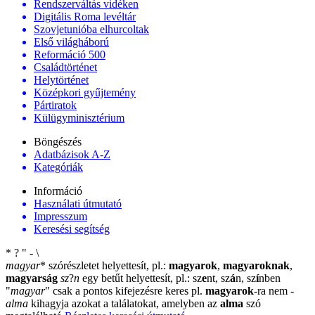
Rendszerváltás vidéken
Digitális Roma levéltár
Szovjetunióba elhurcoltak
Első világháború
Reformáció 500
Családtörténet
Helytörténet
Középkori gyűjtemény
Pártiratok
Külügyminisztérium
Böngészés
Adatbázisok A-Z
Kategóriák
Információ
Használati útmutató
Impresszum
Keresési segítség
*
?
"
-
\
magyar
*
szórészletet helyettesít, pl.:
magyarok
,
magyaroknak
,
magyarság
sz
?
n
egy betűt helyettesít, pl.: sz
e
nt, sz
á
n, sz
í
nben
"
magyar
"
csak a pontos kifejezésre keres pl.
magyarok
-ra nem
-
alma
kihagyja azokat a találatokat, amelyben az
alma
szó