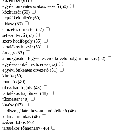
közember (61)
egyévi önkéntes szakaszvezető (60)
közhuszár (60)
népfelkelő tüzér (60)
hidász (59)
címzetes őrmester (57)
sebesültvivő (57)
szerb hadifogoly (55)
tartalékos huszár (53)
őrnagy (53)
a mozgósított fegyveres erőt követő polgári munkás (52)
egyéves önkéntes tizedes (52)
egyévi önkéntes őrvezető (51)
kürtös (50)
munkás (49)
olasz hadifogoly (48)
tartalékos hajtótüzér (48)
tűzmester (48)
lövész (47)
hadiszolgálatra bevonult népfelkelő (46)
katonai munkás (46)
századdobos (46)
tartalékos főhadnagy (46)