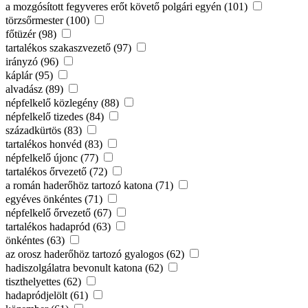
a mozgósított fegyveres erőt követő polgári egyén (101)
törzsőrmester (100)
főtüzér (98)
tartalékos szakaszvezető (97)
irányzó (96)
káplár (95)
alvadász (89)
népfelkelő közlegény (88)
népfelkelő tizedes (84)
századkürtös (83)
tartalékos honvéd (83)
népfelkelő újonc (77)
tartalékos őrvezető (72)
a román haderőhöz tartozó katona (71)
egyéves önkéntes (71)
népfelkelő őrvezető (67)
tartalékos hadapród (63)
önkéntes (63)
az orosz haderőhöz tartozó gyalogos (62)
hadiszolgálatra bevonult katona (62)
tiszthelyettes (62)
hadapródjelölt (61)