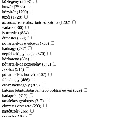
közlegény (2603)
huszár (2538)
közvitéz (1790)
tüzér (1728)
az orosz haderőhöz tartozó katona (1202)
vadász (966)
ismeretlen (884)
őrmester (864)
póttartalékos gyalogos (738)
hadnagy (737)
népfelkelő gyalogos (670)
közkatona (604)
póttartalékos közlegény (542)
zászlós (514)
póttartalékos honvéd (507)
főhadnagy (486)
orosz hadifogoly (369)
katonai letartóztatásban lévő polgári egyén (329)
hadapród (317)
tartalékos gyalogos (317)
címzetes őrvezető (293)
hajtótüzér (266)
százados (260)