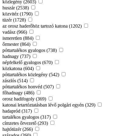
közlegény (2603)
huszár (2538)
közvitéz (1790)
tüzér (1728)
az orosz haderőhöz tartozó katona (1202)
vadász (966)
ismeretlen (884)
őrmester (864)
póttartalékos gyalogos (738)
hadnagy (737)
népfelkelő gyalogos (670)
közkatona (604)
póttartalékos közlegény (542)
zászlós (514)
póttartalékos honvéd (507)
főhadnagy (486)
orosz hadifogoly (369)
katonai letartóztatásban lévő polgári egyén (329)
hadapród (317)
tartalékos gyalogos (317)
címzetes őrvezető (293)
hajtótüzér (266)
százados (260)