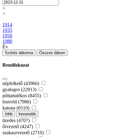
>
<
1914
1935
1950
1980
Év
Szűrés dátumra
Összes dátum
Rendfokozat
népfelkelő (43966)
gyalogos (22913)
póttartalékos (8455)
honvéd (7986)
katona (6510)
több
kevesebb
tizedes (4707)
őrvezető (4247)
szakaszvezető (2710)