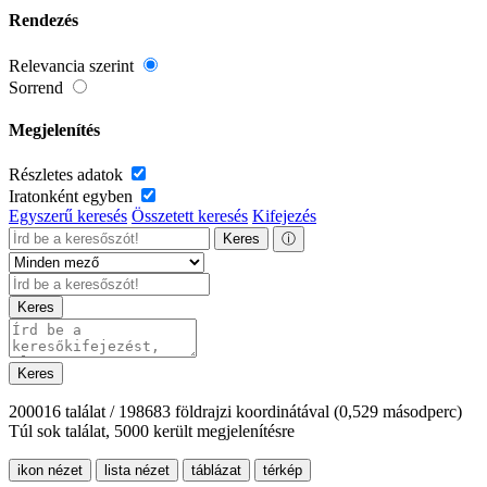
Rendezés
Relevancia szerint
Sorrend
Megjelenítés
Részletes adatok
Iratonként egyben
Egyszerű keresés
Összetett keresés
Kifejezés
Keres
ⓘ
Keres
Keres
200016 találat / 198683 földrajzi koordinátával
(0,529 másodperc)
Túl sok találat, 5000 került megjelenítésre
ikon nézet
lista nézet
táblázat
térkép