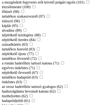
a mozgósított fegyveres erőt követő polgári egyén (101)
törzsőrmester (100)
főtüzér (98)
tartalékos szakaszvezető (97)
irányzó (96)
káplár (95)
alvadász (89)
népfelkelő közlegény (88)
népfelkelő tizedes (84)
századkürtös (83)
tartalékos honvéd (83)
népfelkelő újonc (77)
tartalékos őrvezető (72)
a román haderőhöz tartozó katona (71)
egyéves önkéntes (71)
népfelkelő őrvezető (67)
tartalékos hadapród (63)
önkéntes (63)
az orosz haderőhöz tartozó gyalogos (62)
hadiszolgálatra bevonult katona (62)
tiszthelyettes (62)
hadapródjelölt (61)