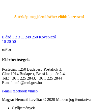
A térkép megjelenítéséhez elöbb keressen!
Előző
1
2
3
...
249
250
Következő
10
20
50
találat
Elérhetőségek
Postacím: 1250 Budapest, Postafiók 3.
Cím: 1014 Budapest, Bécsi kapu tér 2-4.
Tel.: +36 1 225 2843, +36 1 225 2844
E-mail: info@mnl.gov.hu
e-mail
facebook
vimeo
Magyar Nemzeti Levéltár © 2020 Minden jog fenntartva
Gyűjtemények