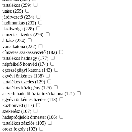
tartalékos (259)
utász (255)
járőrvezető (234)
hadimunkás (232)
tisztiszolga (228)
címzetes tizedes (226)
árkász (224)
vonatkatona (222)
címzetes szakaszvezető (182)
tartalékos hadnagy (177)
népfelkelő honvéd (174)
egészségügyi katona (143)
egyévi önkéntes (138)
tartalékos tizedes (129)
tartalékos közlegény (125)
a szerb haderőhöz tartozó katona (121)
egyévi önkéntes tizedes (118)
közhonvéd (117)
szekerész (107)
hadapródjelölt őrmester (106)
tartalékos zászlós (105)
orosz fogoly (103)