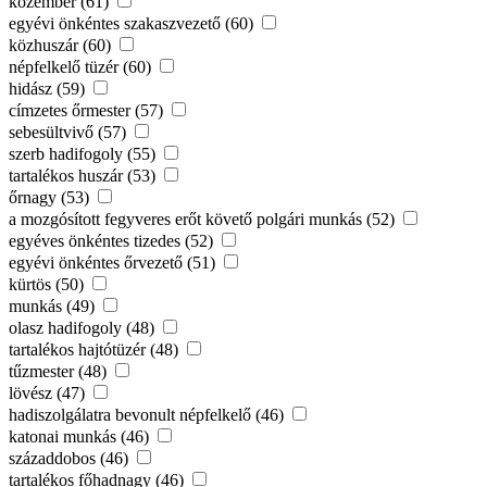
közember (61)
egyévi önkéntes szakaszvezető (60)
közhuszár (60)
népfelkelő tüzér (60)
hidász (59)
címzetes őrmester (57)
sebesültvivő (57)
szerb hadifogoly (55)
tartalékos huszár (53)
őrnagy (53)
a mozgósított fegyveres erőt követő polgári munkás (52)
egyéves önkéntes tizedes (52)
egyévi önkéntes őrvezető (51)
kürtös (50)
munkás (49)
olasz hadifogoly (48)
tartalékos hajtótüzér (48)
tűzmester (48)
lövész (47)
hadiszolgálatra bevonult népfelkelő (46)
katonai munkás (46)
századdobos (46)
tartalékos főhadnagy (46)