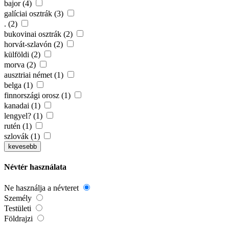
bajor (4)
galíciai osztrák (3)
. (2)
bukovinai osztrák (2)
horvát-szlavón (2)
külföldi (2)
morva (2)
ausztriai német (1)
belga (1)
finnországi orosz (1)
kanadai (1)
lengyel? (1)
rutén (1)
szlovák (1)
kevesebb
Névtér használata
Ne használja a névteret
Személy
Testületi
Földrajzi