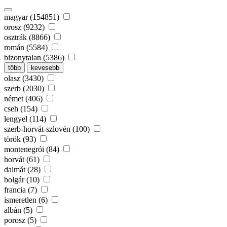
magyar (154851)
orosz (9232)
osztrák (8866)
román (5584)
bizonytalan (5386)
több
kevesebb
olasz (3430)
szerb (2030)
német (406)
cseh (154)
lengyel (114)
szerb-horvát-szlovén (100)
török (93)
montenegrói (84)
horvát (61)
dalmát (28)
bolgár (10)
francia (7)
ismeretlen (6)
albán (5)
porosz (5)