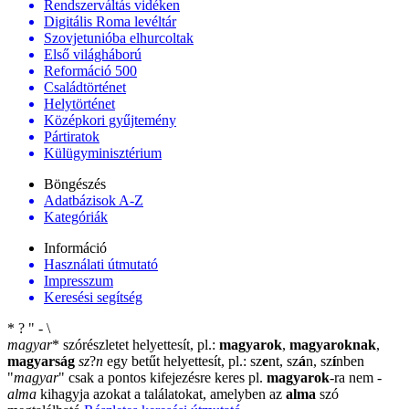
Rendszerváltás vidéken
Digitális Roma levéltár
Szovjetunióba elhurcoltak
Első világháború
Reformáció 500
Családtörténet
Helytörténet
Középkori gyűjtemény
Pártiratok
Külügyminisztérium
Böngészés
Adatbázisok A-Z
Kategóriák
Információ
Használati útmutató
Impresszum
Keresési segítség
*
?
"
-
\
magyar
*
szórészletet helyettesít, pl.:
magyarok
,
magyaroknak
,
magyarság
sz
?
n
egy betűt helyettesít, pl.: sz
e
nt, sz
á
n, sz
í
nben
"
magyar
"
csak a pontos kifejezésre keres pl.
magyarok
-ra nem
-
alma
kihagyja azokat a találatokat, amelyben az
alma
szó