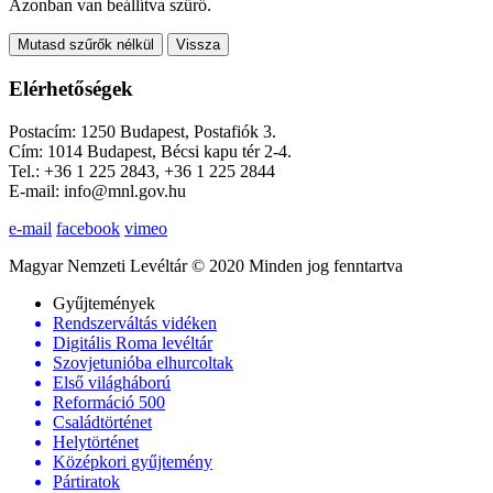
Azonban van beállítva szűrő.
Mutasd szűrők nélkül
Vissza
Elérhetőségek
Postacím: 1250 Budapest, Postafiók 3.
Cím: 1014 Budapest, Bécsi kapu tér 2-4.
Tel.: +36 1 225 2843, +36 1 225 2844
E-mail: info@mnl.gov.hu
e-mail
facebook
vimeo
Magyar Nemzeti Levéltár © 2020 Minden jog fenntartva
Gyűjtemények
Rendszerváltás vidéken
Digitális Roma levéltár
Szovjetunióba elhurcoltak
Első világháború
Reformáció 500
Családtörténet
Helytörténet
Középkori gyűjtemény
Pártiratok