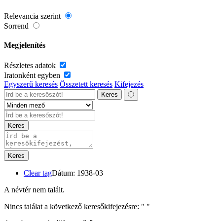
Relevancia szerint
Sorrend
Megjelenítés
Részletes adatok
Iratonként egyben
Egyszerű keresés
Összetett keresés
Kifejezés
Keres
ⓘ
Keres
Keres
Clear tag
Dátum: 1938-03
A névtér nem talált.
Nincs találat a következő keresőkifejezésre: "
"