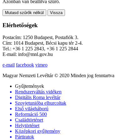
Azonban van beállítva szűrő.
Mutasd szűrők nélkül
Vissza
Elérhetőségek
Postacím: 1250 Budapest, Postafiók 3.
Cím: 1014 Budapest, Bécsi kapu tér 2-4.
Tel.: +36 1 225 2843, +36 1 225 2844
E-mail: info@mnl.gov.hu
e-mail
facebook
vimeo
Magyar Nemzeti Levéltár © 2020 Minden jog fenntartva
Gyűjtemények
Rendszerváltás vidéken
Digitális Roma levéltár
Szovjetunióba elhurcoltak
Első világháború
Reformáció 500
Családtörténet
Helytörténet
Középkori gyűjtemény
Pártiratok