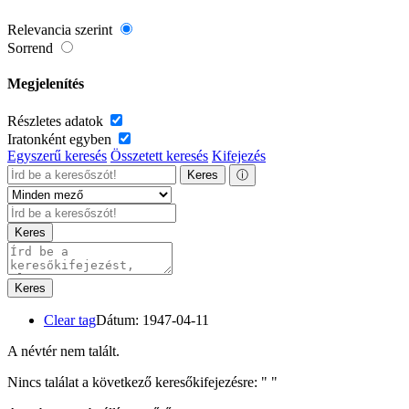
Relevancia szerint
Sorrend
Megjelenítés
Részletes adatok
Iratonként egyben
Egyszerű keresés
Összetett keresés
Kifejezés
Keres
ⓘ
Keres
Keres
Clear tag
Dátum: 1947-04-11
A névtér nem talált.
Nincs találat a következő keresőkifejezésre: "
"