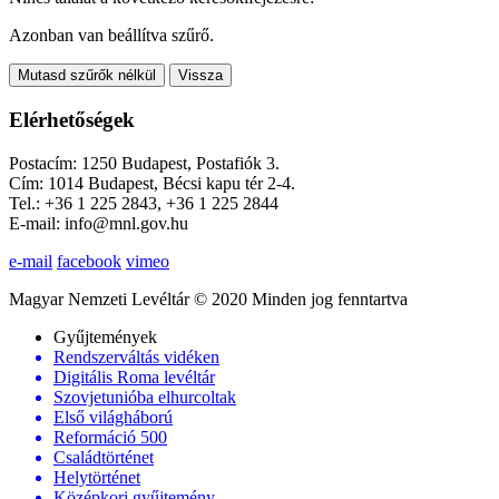
Azonban van beállítva szűrő.
Mutasd szűrők nélkül
Vissza
Elérhetőségek
Postacím: 1250 Budapest, Postafiók 3.
Cím: 1014 Budapest, Bécsi kapu tér 2-4.
Tel.: +36 1 225 2843, +36 1 225 2844
E-mail: info@mnl.gov.hu
e-mail
facebook
vimeo
Magyar Nemzeti Levéltár © 2020 Minden jog fenntartva
Gyűjtemények
Rendszerváltás vidéken
Digitális Roma levéltár
Szovjetunióba elhurcoltak
Első világháború
Reformáció 500
Családtörténet
Helytörténet
Középkori gyűjtemény