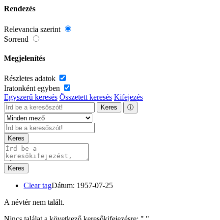
Rendezés
Relevancia szerint
Sorrend
Megjelenítés
Részletes adatok
Iratonként egyben
Egyszerű keresés
Összetett keresés
Kifejezés
Keres
ⓘ
Keres
Keres
Clear tag
Dátum: 1957-07-25
A névtér nem talált.
Nincs találat a következő keresőkifejezésre: "
"