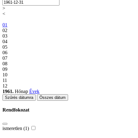
>
<
01
02
03
04
05
06
07
08
09
10
11
12
1961.
Hónap
Évek
Szűrés dátumra
Összes dátum
Rendfokozat
ismeretlen (1)