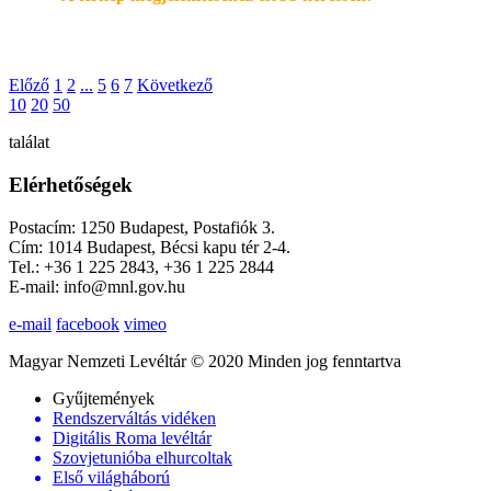
Előző
1
2
...
5
6
7
Következő
10
20
50
találat
Elérhetőségek
Postacím: 1250 Budapest, Postafiók 3.
Cím: 1014 Budapest, Bécsi kapu tér 2-4.
Tel.: +36 1 225 2843, +36 1 225 2844
E-mail: info@mnl.gov.hu
e-mail
facebook
vimeo
Magyar Nemzeti Levéltár © 2020 Minden jog fenntartva
Gyűjtemények
Rendszerváltás vidéken
Digitális Roma levéltár
Szovjetunióba elhurcoltak
Első világháború