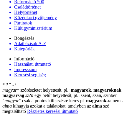
Reformáció 500
Családtörténet
Helytörténet
Középkori gyűjtemény
Pártiratok
Külügyminisztérium
Böngészés
Adatbázisok A-Z
Kategóriák
Információ
Használati útmutató
Impresszum
Keresési segítség
*
?
"
-
\
magyar
*
szórészletet helyettesít, pl.:
magyarok
,
magyaroknak
,
magyarság
sz
?
n
egy betűt helyettesít, pl.: sz
e
nt, sz
á
n, sz
í
nben
"
magyar
"
csak a pontos kifejezésre keres pl.
magyarok
-ra nem
-
alma
kihagyja azokat a találatokat, amelyben az
alma
szó
megtalálható
Részletes keresési útmutató