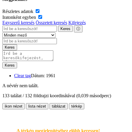
Részletes adatok
Iratonként egyben
Egyszerű keresés
Összetett keresés
Kifejezés
Keres
ⓘ
Keres
Keres
Clear tag
Dátum: 1961
A névtér nem talált.
133 találat / 132 földrajzi koordinátával
(0,039 másodperc)
ikon nézet
lista nézet
táblázat
térkép
A térkép megjelenítéséhez elöbb keressen!