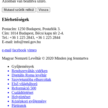
Azonban van beállítva szűrő.
Mutasd szűrők nélkül
Vissza
Elérhetőségek
Postacím: 1250 Budapest, Postafiók 3.
Cím: 1014 Budapest, Bécsi kapu tér 2-4.
Tel.: +36 1 225 2843, +36 1 225 2844
E-mail: info@mnl.gov.hu
e-mail
facebook
vimeo
Magyar Nemzeti Levéltár © 2020 Minden jog fenntartva
Gyűjtemények
Rendszerváltás vidéken
Digitális Roma levéltár
Szovjetunióba elhurcoltak
Első világháború
Reformáció 500
Családtörténet
Helytörténet
Középkori gyűjtemény
Pártiratok