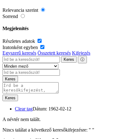
Relevancia szerint
Sorrend
Megjelenítés
Részletes adatok
Iratonként egyben
Egyszerű keresés
Összetett keresés
Kifejezés
Keres
ⓘ
Keres
Keres
Clear tag
Dátum: 1962-02-12
A névtér nem talált.
Nincs találat a következő keresőkifejezésre: "
"