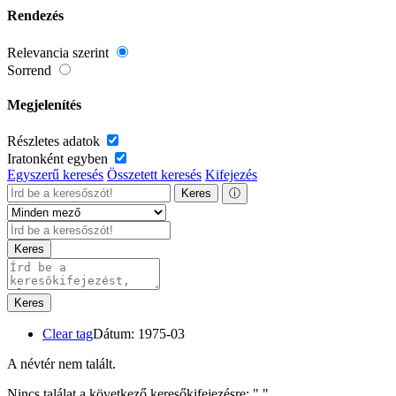
Rendezés
Relevancia szerint
Sorrend
Megjelenítés
Részletes adatok
Iratonként egyben
Egyszerű keresés
Összetett keresés
Kifejezés
Keres
ⓘ
Keres
Keres
Clear tag
Dátum: 1975-03
A névtér nem talált.
Nincs találat a következő keresőkifejezésre: "
"