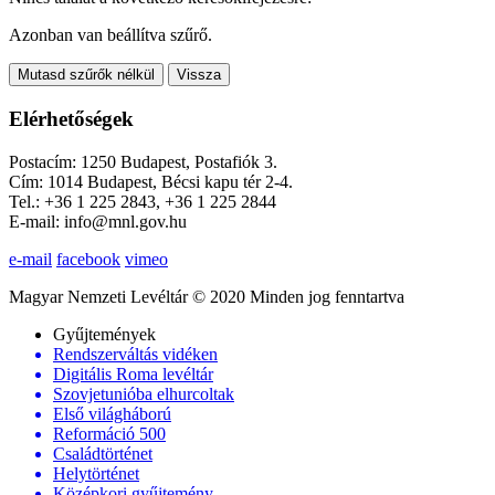
Azonban van beállítva szűrő.
Mutasd szűrők nélkül
Vissza
Elérhetőségek
Postacím: 1250 Budapest, Postafiók 3.
Cím: 1014 Budapest, Bécsi kapu tér 2-4.
Tel.: +36 1 225 2843, +36 1 225 2844
E-mail: info@mnl.gov.hu
e-mail
facebook
vimeo
Magyar Nemzeti Levéltár © 2020 Minden jog fenntartva
Gyűjtemények
Rendszerváltás vidéken
Digitális Roma levéltár
Szovjetunióba elhurcoltak
Első világháború
Reformáció 500
Családtörténet
Helytörténet
Középkori gyűjtemény