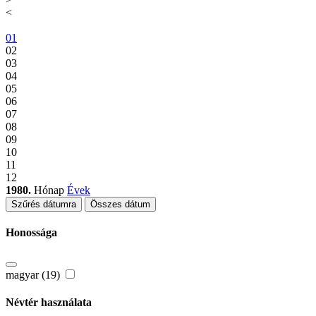
<
01
02
03
04
05
06
07
08
09
10
11
12
1980.
Hónap
Évek
Szűrés dátumra
Összes dátum
Honossága
magyar (19)
Névtér használata