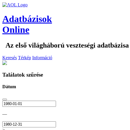
Adatbázisok
Online
Az első világháború veszteségi adatbázisa
Keresés
Térkép
Információ
Találatok szűrése
Dátum
—
>