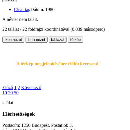
Clear tag
Dátum: 1980
A névtér nem talált.
22 találat / 22 földrajzi koordinátával
(0,039 másodperc)
ikon nézet
lista nézet
táblázat
térkép
A térkép megjelenítéséhez elöbb keressen!
Előző
1
2
Következő
10
20
50
találat
Elérhetőségek
Postacím: 1250 Budapest, Postafiók 3.