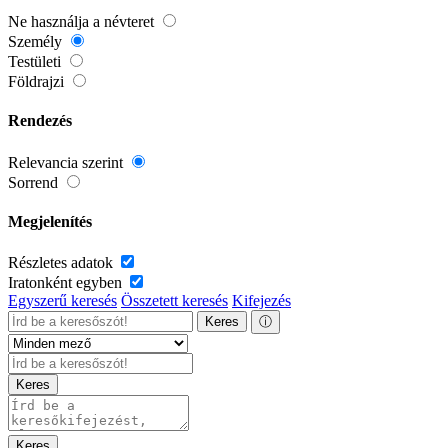
Ne használja a névteret
Személy
Testületi
Földrajzi
Rendezés
Relevancia szerint
Sorrend
Megjelenítés
Részletes adatok
Iratonként egyben
Egyszerű keresés
Összetett keresés
Kifejezés
Keres
ⓘ
Keres
Keres