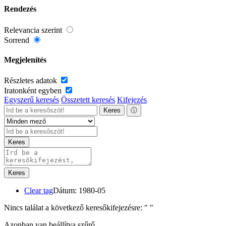
Rendezés
Relevancia szerint
Sorrend
Megjelenítés
Részletes adatok
Iratonként egyben
Egyszerű keresés
Összetett keresés
Kifejezés
Keres
ⓘ
Keres
Keres
Clear tag
Dátum: 1980-05
Nincs találat a következő keresőkifejezésre: "
"
Azonban van beállítva szűrő.