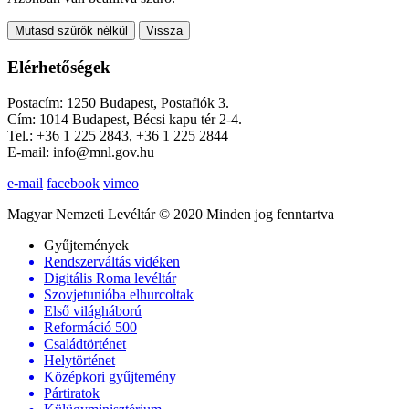
Mutasd szűrők nélkül
Vissza
Elérhetőségek
Postacím: 1250 Budapest, Postafiók 3.
Cím: 1014 Budapest, Bécsi kapu tér 2-4.
Tel.: +36 1 225 2843, +36 1 225 2844
E-mail: info@mnl.gov.hu
e-mail
facebook
vimeo
Magyar Nemzeti Levéltár © 2020 Minden jog fenntartva
Gyűjtemények
Rendszerváltás vidéken
Digitális Roma levéltár
Szovjetunióba elhurcoltak
Első világháború
Reformáció 500
Családtörténet
Helytörténet
Középkori gyűjtemény
Pártiratok