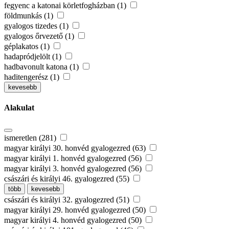
fegyenc a katonai körletfogházban (1)
földmunkás (1)
gyalogos tizedes (1)
gyalogos őrvezető (1)
géplakatos (1)
hadapródjelölt (1)
hadbavonult katona (1)
haditengerész (1)
kevesebb
Alakulat
ismeretlen (281)
magyar királyi 30. honvéd gyalogezred (63)
magyar királyi 1. honvéd gyalogezred (56)
magyar királyi 3. honvéd gyalogezred (56)
császári és királyi 46. gyalogezred (55)
több
kevesebb
császári és királyi 32. gyalogezred (51)
magyar királyi 29. honvéd gyalogezred (50)
magyar királyi 4. honvéd gyalogezred (50)