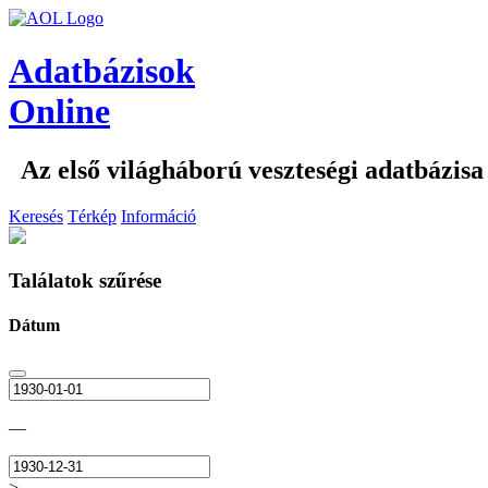
Adatbázisok
Online
Az első világháború veszteségi adatbázisa
Keresés
Térkép
Információ
Találatok szűrése
Dátum
—
>