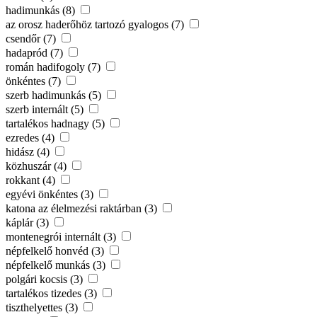
hadimunkás (8)
az orosz haderőhöz tartozó gyalogos (7)
csendőr (7)
hadapród (7)
román hadifogoly (7)
önkéntes (7)
szerb hadimunkás (5)
szerb internált (5)
tartalékos hadnagy (5)
ezredes (4)
hidász (4)
közhuszár (4)
rokkant (4)
egyévi önkéntes (3)
katona az élelmezési raktárban (3)
káplár (3)
montenegrói internált (3)
népfelkelő honvéd (3)
népfelkelő munkás (3)
polgári kocsis (3)
tartalékos tizedes (3)
tiszthelyettes (3)