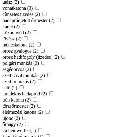
utász (3)
vonatkatona (3)
címzetes tizedes (2)
hadapródjelölt őrmester (2)
kadét (2)
közhonvéd (2)
lövész (2)
méneskatona (2)
orosz gyalogos (2)
orosz hadifogoly (tizedes) (2)
polgári munkás (2)
segédorvos (2)
szerb civil munkás (2)
szerb munkás (2)
sütő (2)
tartalékos hadapród (2)
trén katona (2)
törzsőrmester (2)
élelmezési katona (2)
újonc (2)
őrnagy (2)
Geheinwerfer (1)
I. osztályú matróz (1)