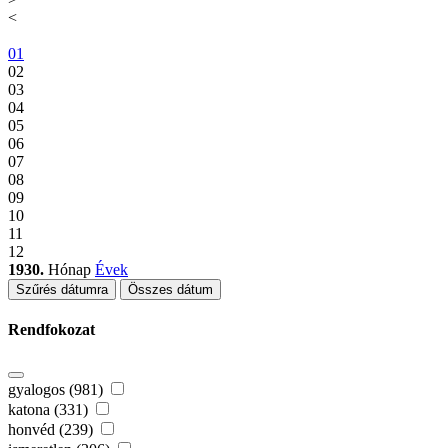
<
01
02
03
04
05
06
07
08
09
10
11
12
1930.
Hónap
Évek
Szűrés dátumra
Összes dátum
Rendfokozat
gyalogos (981)
katona (331)
honvéd (239)