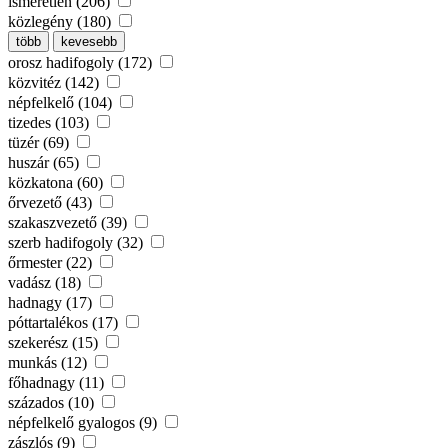
ismeretlen (206)
közlegény (180)
több
kevesebb
orosz hadifogoly (172)
közvitéz (142)
népfelkelő (104)
tizedes (103)
tüzér (69)
huszár (65)
közkatona (60)
őrvezető (43)
szakaszvezető (39)
szerb hadifogoly (32)
őrmester (22)
vadász (18)
hadnagy (17)
póttartalékos (17)
szekerész (15)
munkás (12)
főhadnagy (11)
százados (10)
népfelkelő gyalogos (9)
zászlós (9)