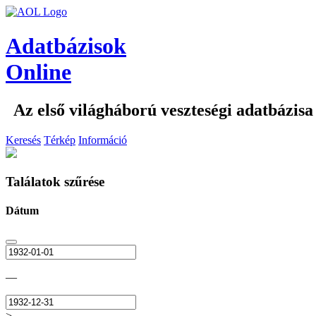
Adatbázisok
Online
Az első világháború veszteségi adatbázisa
Keresés
Térkép
Információ
Találatok szűrése
Dátum
—
>