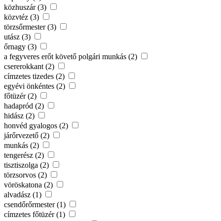
közhuszár (3)
közvtéz (3)
törzsőrmester (3)
utász (3)
őrnagy (3)
a fegyveres erőt követő polgári munkás (2)
csererokkant (2)
címzetes tizedes (2)
egyévi önkéntes (2)
főtüzér (2)
hadapród (2)
hidász (2)
honvéd gyalogos (2)
járőrvezető (2)
munkás (2)
tengerész (2)
tisztiszolga (2)
törzsorvos (2)
vöröskatona (2)
alvadász (1)
csendőrőrmester (1)
címzetes főtüzér (1)