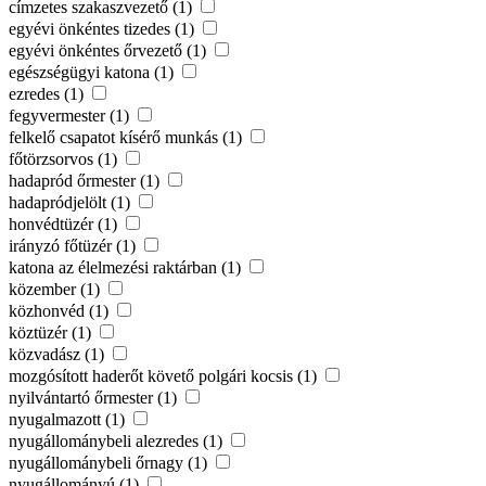
címzetes szakaszvezető (1)
egyévi önkéntes tizedes (1)
egyévi önkéntes őrvezető (1)
egészségügyi katona (1)
ezredes (1)
fegyvermester (1)
felkelő csapatot kísérő munkás (1)
főtörzsorvos (1)
hadapród őrmester (1)
hadapródjelölt (1)
honvédtüzér (1)
irányzó főtüzér (1)
katona az élelmezési raktárban (1)
közember (1)
közhonvéd (1)
köztüzér (1)
közvadász (1)
mozgósított haderőt követő polgári kocsis (1)
nyilvántartó őrmester (1)
nyugalmazott (1)
nyugállománybeli alezredes (1)
nyugállománybeli őrnagy (1)
nyugállományú (1)