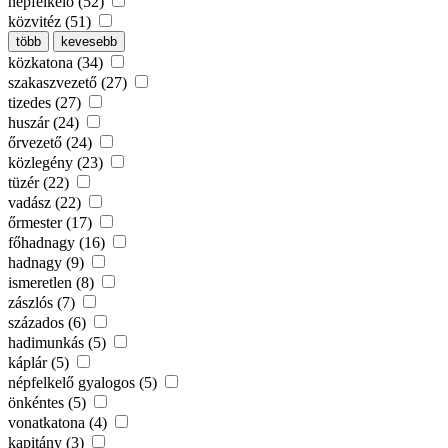
népfelkelő (52)
közvitéz (51)
több
kevesebb
közkatona (34)
szakaszvezető (27)
tizedes (27)
huszár (24)
őrvezető (24)
közlegény (23)
tüzér (22)
vadász (22)
őrmester (17)
főhadnagy (16)
hadnagy (9)
ismeretlen (8)
zászlós (7)
százados (6)
hadimunkás (5)
káplár (5)
népfelkelő gyalogos (5)
önkéntes (5)
vonatkatona (4)
kapitány (3)