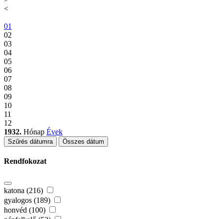
<
01
02
03
04
05
06
07
08
09
10
11
12
1932.
Hónap
Évek
Szűrés dátumra
Összes dátum
Rendfokozat
katona (216)
gyalogos (189)
honvéd (100)