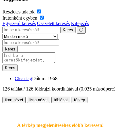
Részletes adatok
Iratonként egyben
Egyszerű keresés
Összetett keresés
Kifejezés
Keres
ⓘ
Keres
Keres
Clear tag
Dátum: 1968
126 találat / 126 földrajzi koordinátával
(0,035 másodperc)
ikon nézet
lista nézet
táblázat
térkép
A térkép megjelenítéséhez elöbb keressen!