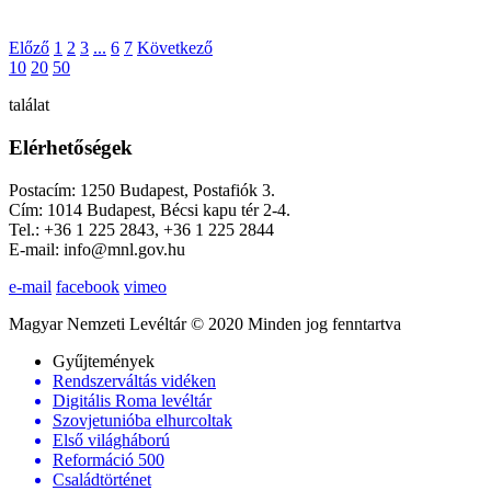
Előző
1
2
3
...
6
7
Következő
10
20
50
találat
Elérhetőségek
Postacím: 1250 Budapest, Postafiók 3.
Cím: 1014 Budapest, Bécsi kapu tér 2-4.
Tel.: +36 1 225 2843, +36 1 225 2844
E-mail: info@mnl.gov.hu
e-mail
facebook
vimeo
Magyar Nemzeti Levéltár © 2020 Minden jog fenntartva
Gyűjtemények
Rendszerváltás vidéken
Digitális Roma levéltár
Szovjetunióba elhurcoltak
Első világháború
Reformáció 500
Családtörténet