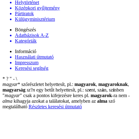
Helytörténet
Középkori gyűjtemény
Pártiratok
Külügyminisztérium
Böngészés
Adatbázisok A-Z
Kategóriák
Információ
Használati útmutató
Impresszum
Keresési segítség
*
?
"
-
\
magyar
*
szórészletet helyettesít, pl.:
magyarok
,
magyaroknak
,
magyarság
sz
?
n
egy betűt helyettesít, pl.: sz
e
nt, sz
á
n, sz
í
nben
"
magyar
"
csak a pontos kifejezésre keres pl.
magyarok
-ra nem
-
alma
kihagyja azokat a találatokat, amelyben az
alma
szó
megtalálható
Részletes keresési útmutató