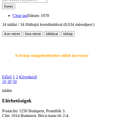
Keres
Clear tag
Dátum: 1978
34 találat / 34 földrajzi koordinátával
(0,034 másodperc)
ikon nézet
lista nézet
táblázat
térkép
A térkép megjelenítéséhez elöbb keressen!
Előző
1
2
Következő
10
20
50
találat
Elérhetőségek
Postacím: 1250 Budapest, Postafiók 3.
Cím: 1014 Budapest, Bécsi kapu tér 2-4.