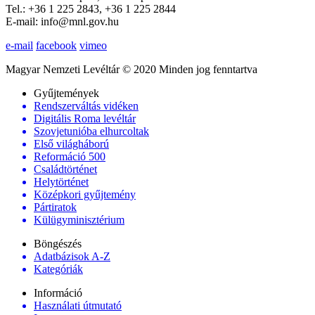
Tel.: +36 1 225 2843, +36 1 225 2844
E-mail: info@mnl.gov.hu
e-mail
facebook
vimeo
Magyar Nemzeti Levéltár © 2020 Minden jog fenntartva
Gyűjtemények
Rendszerváltás vidéken
Digitális Roma levéltár
Szovjetunióba elhurcoltak
Első világháború
Reformáció 500
Családtörténet
Helytörténet
Középkori gyűjtemény
Pártiratok
Külügyminisztérium
Böngészés
Adatbázisok A-Z
Kategóriák
Információ
Használati útmutató