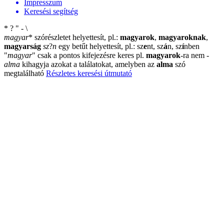
Impresszum
Keresési segítség
*
?
"
-
\
magyar
*
szórészletet helyettesít, pl.:
magyarok
,
magyaroknak
,
magyarság
sz
?
n
egy betűt helyettesít, pl.: sz
e
nt, sz
á
n, sz
í
nben
"
magyar
"
csak a pontos kifejezésre keres pl.
magyarok
-ra nem
-
alma
kihagyja azokat a találatokat, amelyben az
alma
szó
megtalálható
Részletes keresési útmutató