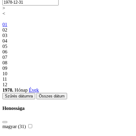
>
<
01
02
03
04
05
06
07
08
09
10
11
12
1978.
Hónap
Évek
Szűrés dátumra
Összes dátum
Honossága
magyar (31)