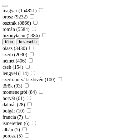
magyar (154851)
orosz (9232)
osztrák (8866)
román (5584)
bizonytalan (5386)
több
kevesebb
olasz (3430)
szerb (2030)
német (406)
cseh (154)
lengyel (114)
szerb-horvát-szlovén (100)
török (93)
montenegrói (84)
horvát (61)
dalmát (28)
bolgár (10)
francia (7)
ismeretlen (6)
albán (5)
porosz (5)