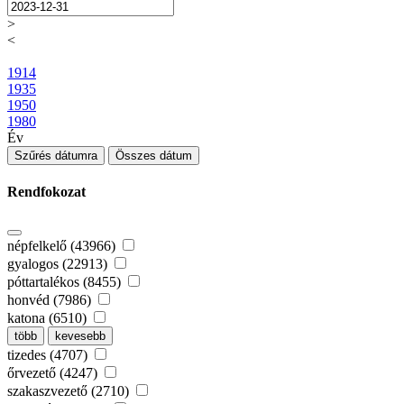
>
<
1914
1935
1950
1980
Év
Szűrés dátumra
Összes dátum
Rendfokozat
népfelkelő (43966)
gyalogos (22913)
póttartalékos (8455)
honvéd (7986)
katona (6510)
több
kevesebb
tizedes (4707)
őrvezető (4247)
szakaszvezető (2710)