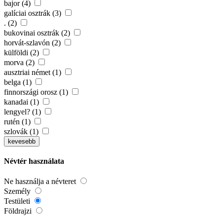
bajor (4)
galíciai osztrák (3)
. (2)
bukovinai osztrák (2)
horvát-szlavón (2)
külföldi (2)
morva (2)
ausztriai német (1)
belga (1)
finnországi orosz (1)
kanadai (1)
lengyel? (1)
rutén (1)
szlovák (1)
kevesebb
Névtér használata
Ne használja a névteret
Személy
Testületi
Földrajzi