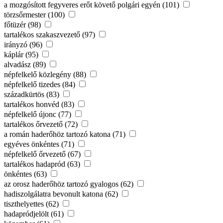
a mozgósított fegyveres erőt követő polgári egyén (101)
törzsőrmester (100)
főtüzér (98)
tartalékos szakaszvezető (97)
irányzó (96)
káplár (95)
alvadász (89)
népfelkelő közlegény (88)
népfelkelő tizedes (84)
századkürtös (83)
tartalékos honvéd (83)
népfelkelő újonc (77)
tartalékos őrvezető (72)
a román haderőhöz tartozó katona (71)
egyéves önkéntes (71)
népfelkelő őrvezető (67)
tartalékos hadapród (63)
önkéntes (63)
az orosz haderőhöz tartozó gyalogos (62)
hadiszolgálatra bevonult katona (62)
tiszthelyettes (62)
hadapródjelölt (61)