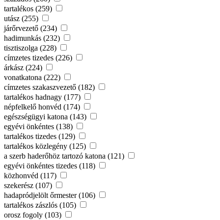
tartalékos (259)
utász (255)
járőrvezető (234)
hadimunkás (232)
tisztiszolga (228)
címzetes tizedes (226)
árkász (224)
vonatkatona (222)
címzetes szakaszvezető (182)
tartalékos hadnagy (177)
népfelkelő honvéd (174)
egészségügyi katona (143)
egyévi önkéntes (138)
tartalékos tizedes (129)
tartalékos közlegény (125)
a szerb haderőhöz tartozó katona (121)
egyévi önkéntes tizedes (118)
közhonvéd (117)
szekerész (107)
hadapródjelölt őrmester (106)
tartalékos zászlós (105)
orosz fogoly (103)