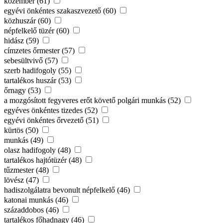
közember (61)
egyévi önkéntes szakaszvezető (60)
közhuszár (60)
népfelkelő tüzér (60)
hidász (59)
címzetes őrmester (57)
sebesültvivő (57)
szerb hadifogoly (55)
tartalékos huszár (53)
őrnagy (53)
a mozgósított fegyveres erőt követő polgári munkás (52)
egyéves önkéntes tizedes (52)
egyévi önkéntes őrvezető (51)
kürtös (50)
munkás (49)
olasz hadifogoly (48)
tartalékos hajtótüzér (48)
tűzmester (48)
lövész (47)
hadiszolgálatra bevonult népfelkelő (46)
katonai munkás (46)
századdobos (46)
tartalékos főhadnagy (46)