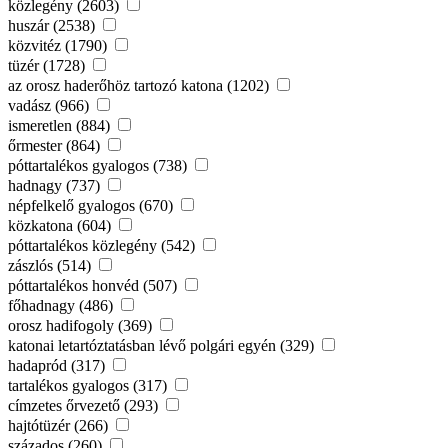
közlegény (2603)
huszár (2538)
közvitéz (1790)
tüzér (1728)
az orosz haderőhöz tartozó katona (1202)
vadász (966)
ismeretlen (884)
őrmester (864)
póttartalékos gyalogos (738)
hadnagy (737)
népfelkelő gyalogos (670)
közkatona (604)
póttartalékos közlegény (542)
zászlós (514)
póttartalékos honvéd (507)
főhadnagy (486)
orosz hadifogoly (369)
katonai letartóztatásban lévő polgári egyén (329)
hadapród (317)
tartalékos gyalogos (317)
címzetes őrvezető (293)
hajtótüzér (266)
százados (260)