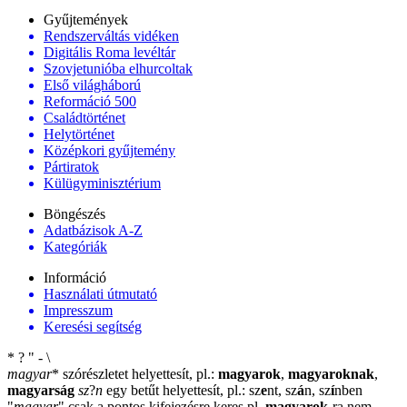
Gyűjtemények
Rendszerváltás vidéken
Digitális Roma levéltár
Szovjetunióba elhurcoltak
Első világháború
Reformáció 500
Családtörténet
Helytörténet
Középkori gyűjtemény
Pártiratok
Külügyminisztérium
Böngészés
Adatbázisok A-Z
Kategóriák
Információ
Használati útmutató
Impresszum
Keresési segítség
*
?
"
-
\
magyar
*
szórészletet helyettesít, pl.:
magyarok
,
magyaroknak
,
magyarság
sz
?
n
egy betűt helyettesít, pl.: sz
e
nt, sz
á
n, sz
í
nben
"
magyar
"
csak a pontos kifejezésre keres pl.
magyarok
-ra nem
-