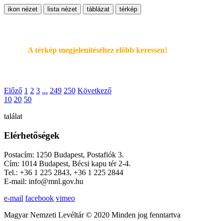
ikon nézet
lista nézet
táblázat
térkép
A térkép megjelenítéséhez elöbb keressen!
Előző
1
2
3
...
249
250
Következő
10
20
50
találat
Elérhetőségek
Postacím: 1250 Budapest, Postafiók 3.
Cím: 1014 Budapest, Bécsi kapu tér 2-4.
Tel.: +36 1 225 2843, +36 1 225 2844
E-mail: info@mnl.gov.hu
e-mail
facebook
vimeo
Magyar Nemzeti Levéltár © 2020 Minden jog fenntartva