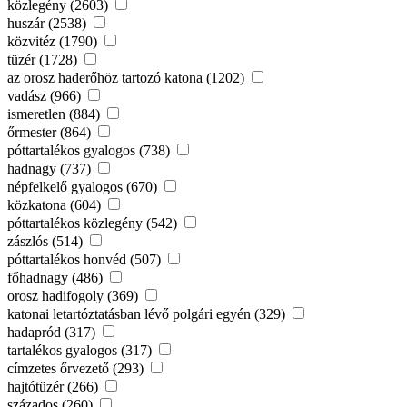
közlegény (2603)
huszár (2538)
közvitéz (1790)
tüzér (1728)
az orosz haderőhöz tartozó katona (1202)
vadász (966)
ismeretlen (884)
őrmester (864)
póttartalékos gyalogos (738)
hadnagy (737)
népfelkelő gyalogos (670)
közkatona (604)
póttartalékos közlegény (542)
zászlós (514)
póttartalékos honvéd (507)
főhadnagy (486)
orosz hadifogoly (369)
katonai letartóztatásban lévő polgári egyén (329)
hadapród (317)
tartalékos gyalogos (317)
címzetes őrvezető (293)
hajtótüzér (266)
százados (260)