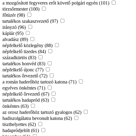
a mozgósított fegyveres erőt követő polgári egyén (101)
törzsőrmester (100)
főtüzér (98)
tartalékos szakaszvezető (97)
irányzó (96)
káplár (95)
alvadász (89)
népfelkelő közlegény (88)
népfelkelő tizedes (84)
századkürtös (83)
tartalékos honvéd (83)
népfelkelő újonc (77)
tartalékos őrvezető (72)
a román haderőhöz tartozó katona (71)
egyéves önkéntes (71)
népfelkelő őrvezető (67)
tartalékos hadapród (63)
önkéntes (63)
az orosz haderőhöz tartozó gyalogos (62)
hadiszolgálatra bevonult katona (62)
tiszthelyettes (62)
hadapródjelölt (61)