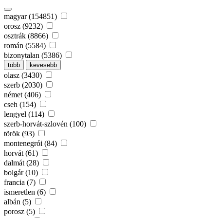
magyar (154851)
orosz (9232)
osztrák (8866)
román (5584)
bizonytalan (5386)
több
kevesebb
olasz (3430)
szerb (2030)
német (406)
cseh (154)
lengyel (114)
szerb-horvát-szlovén (100)
török (93)
montenegrói (84)
horvát (61)
dalmát (28)
bolgár (10)
francia (7)
ismeretlen (6)
albán (5)
porosz (5)