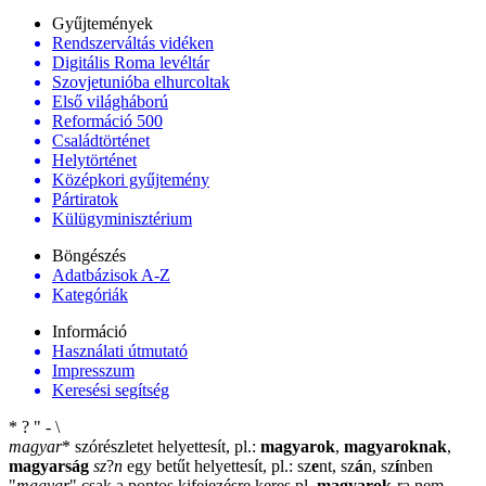
Gyűjtemények
Rendszerváltás vidéken
Digitális Roma levéltár
Szovjetunióba elhurcoltak
Első világháború
Reformáció 500
Családtörténet
Helytörténet
Középkori gyűjtemény
Pártiratok
Külügyminisztérium
Böngészés
Adatbázisok A-Z
Kategóriák
Információ
Használati útmutató
Impresszum
Keresési segítség
*
?
"
-
\
magyar
*
szórészletet helyettesít, pl.:
magyarok
,
magyaroknak
,
magyarság
sz
?
n
egy betűt helyettesít, pl.: sz
e
nt, sz
á
n, sz
í
nben
"
magyar
"
csak a pontos kifejezésre keres pl.
magyarok
-ra nem
-