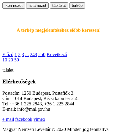
ikon nézet
lista nézet
táblázat
térkép
A térkép megjelenítéséhez elöbb keressen!
Előző
1
2
3
...
249
250
Következő
10
20
50
találat
Elérhetőségek
Postacím: 1250 Budapest, Postafiók 3.
Cím: 1014 Budapest, Bécsi kapu tér 2-4.
Tel.: +36 1 225 2843, +36 1 225 2844
E-mail: info@mnl.gov.hu
e-mail
facebook
vimeo
Magyar Nemzeti Levéltár © 2020 Minden jog fenntartva