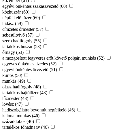
közember (61)
egyévi önkéntes szakaszvezető (60)
közhuszár (60)
népfelkelő tüzér (60)
hidász (59)
címzetes őrmester (57)
sebesültvivő (57)
szerb hadifogoly (55)
tartalékos huszár (53)
őrnagy (53)
a mozgósított fegyveres erőt követő polgári munkás (52)
egyéves önkéntes tizedes (52)
egyévi önkéntes őrvezető (51)
kürtös (50)
munkás (49)
olasz hadifogoly (48)
tartalékos hajtótüzér (48)
tűzmester (48)
lövész (47)
hadiszolgálatra bevonult népfelkelő (46)
katonai munkás (46)
századdobos (46)
tartalékos főhadnagy (46)