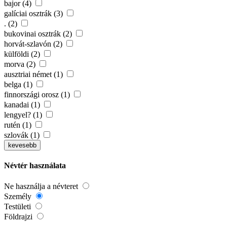
bajor (4)
galíciai osztrák (3)
. (2)
bukovinai osztrák (2)
horvát-szlavón (2)
külföldi (2)
morva (2)
ausztriai német (1)
belga (1)
finnországi orosz (1)
kanadai (1)
lengyel? (1)
rutén (1)
szlovák (1)
kevesebb
Névtér használata
Ne használja a névteret
Személy
Testületi
Földrajzi