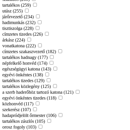
tartalékos (259)
utász (255)
járőrvezető (234)
hadimunkás (232)
tisztiszolga (228)
címzetes tizedes (226)
árkász (224)
vonatkatona (222)
címzetes szakaszvezető (182)
tartalékos hadnagy (177)
népfelkelő honvéd (174)
egészségügyi katona (143)
egyévi önkéntes (138)
tartalékos tizedes (129)
tartalékos közlegény (125)
a szerb haderőhöz tartozó katona (121)
egyévi önkéntes tizedes (118)
közhonvéd (117)
szekerész (107)
hadapródjelölt őrmester (106)
tartalékos zászlós (105)
orosz fogoly (103)