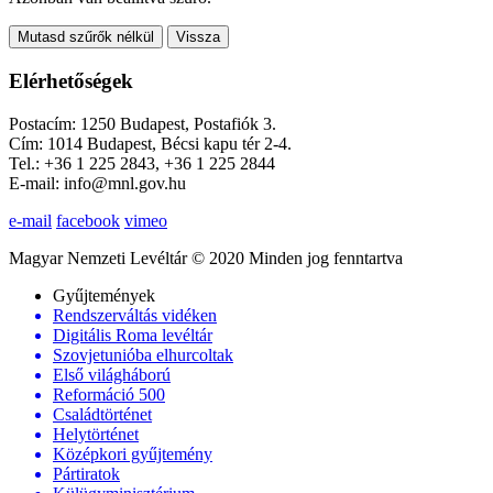
Mutasd szűrők nélkül
Vissza
Elérhetőségek
Postacím: 1250 Budapest, Postafiók 3.
Cím: 1014 Budapest, Bécsi kapu tér 2-4.
Tel.: +36 1 225 2843, +36 1 225 2844
E-mail: info@mnl.gov.hu
e-mail
facebook
vimeo
Magyar Nemzeti Levéltár © 2020 Minden jog fenntartva
Gyűjtemények
Rendszerváltás vidéken
Digitális Roma levéltár
Szovjetunióba elhurcoltak
Első világháború
Reformáció 500
Családtörténet
Helytörténet
Középkori gyűjtemény
Pártiratok