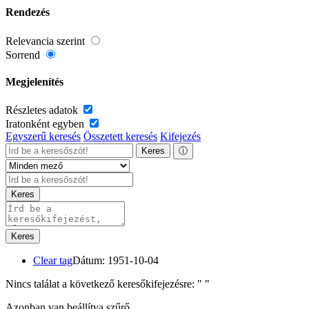
Rendezés
Relevancia szerint
Sorrend
Megjelenítés
Részletes adatok
Iratonként egyben
Egyszerű keresés
Összetett keresés
Kifejezés
Keres
ⓘ
Keres
Keres
Clear tag
Dátum: 1951-10-04
Nincs találat a következő keresőkifejezésre: "
"
Azonban van beállítva szűrő.