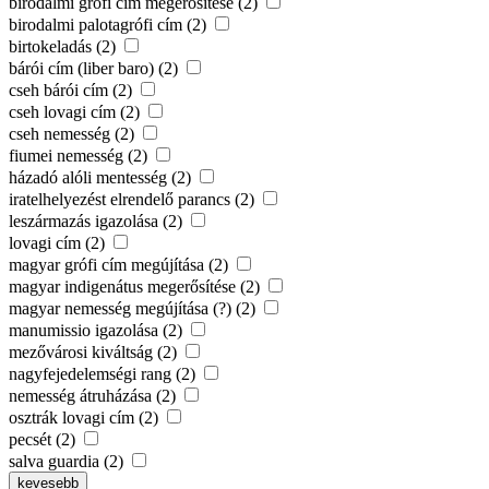
birodalmi grófi cím megerősítése (2)
birodalmi palotagrófi cím (2)
birtokeladás (2)
bárói cím (liber baro) (2)
cseh bárói cím (2)
cseh lovagi cím (2)
cseh nemesség (2)
fiumei nemesség (2)
házadó alóli mentesség (2)
iratelhelyezést elrendelő parancs (2)
leszármazás igazolása (2)
lovagi cím (2)
magyar grófi cím megújítása (2)
magyar indigenátus megerősítése (2)
magyar nemesség megújítása (?) (2)
manumissio igazolása (2)
mezővárosi kiváltság (2)
nagyfejedelemségi rang (2)
nemesség átruházása (2)
osztrák lovagi cím (2)
pecsét (2)
salva guardia (2)
kevesebb