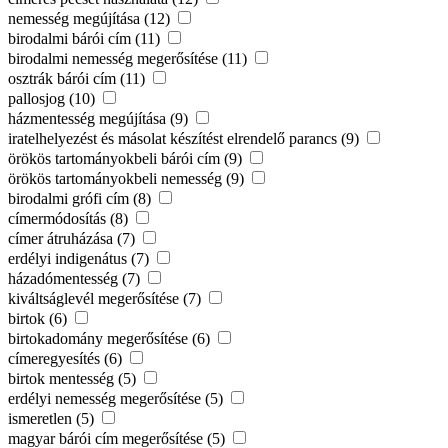
nemesség megújítása (12)
birodalmi bárói cím (11)
birodalmi nemesség megerősítése (11)
osztrák bárói cím (11)
pallosjog (10)
házmentesség megújítása (9)
iratelhelyezést és másolat készítést elrendelő parancs (9)
örökös tartományokbeli bárói cím (9)
örökös tartományokbeli nemesség (9)
birodalmi grófi cím (8)
címermódosítás (8)
címer átruházása (7)
erdélyi indigenátus (7)
házadómentesség (7)
kiváltságlevél megerősítése (7)
birtok (6)
birtokadomány megerősítése (6)
címeregyesítés (6)
birtok mentesség (5)
erdélyi nemesség megerősítése (5)
ismeretlen (5)
magyar bárói cím megerősítése (5)