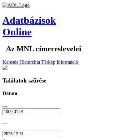
Adatbázisok
Online
Az MNL címereslevelei
Keresés
Hierarchia
Térkép
Információ
Találatok szűrése
Dátum
—
>