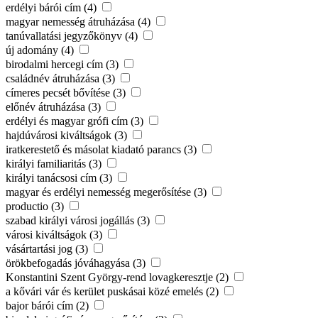
erdélyi bárói cím (4)
magyar nemesség átruházása (4)
tanúvallatási jegyzőkönyv (4)
új adomány (4)
birodalmi hercegi cím (3)
családnév átruházása (3)
címeres pecsét bővítése (3)
előnév átruházása (3)
erdélyi és magyar grófi cím (3)
hajdúvárosi kiváltságok (3)
iratkerestető és másolat kiadató parancs (3)
királyi familiaritás (3)
királyi tanácsosi cím (3)
magyar és erdélyi nemesség megerősítése (3)
productio (3)
szabad királyi városi jogállás (3)
városi kiváltságok (3)
vásártartási jog (3)
örökbefogadás jóváhagyása (3)
Konstantini Szent György-rend lovagkeresztje (2)
a kővári vár és kerület puskásai közé emelés (2)
bajor bárói cím (2)