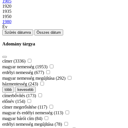
1905
1920
1935
1950
1980
Év
Szűrés dátumra
Összes dátum
Adomány tárgya
címer (3336)
magyar nemesség (1953)
erdélyi nemesség (677)
magyar nemesség megújítása (292)
házmentesség (243)
több
kevesebb
címerbővítés (173)
előnév (154)
címer megerősítése (117)
magyar és erdélyi nemesség (113)
magyar bárói cím (84)
erdélyi nemesség megújítása (78)