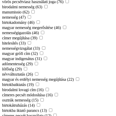
vörös pecsétviasz használati joga (76)
birodalmi nemesség (63)
manumissio (62)
nemesség (47)
birtokadomány (46)
magyar nemesség megerősítése (46)
nemességigazolás (46)
címer megújítása (39)
hitelesítés (33)
nemességvizsgálat (33)
magyar grófi cím (32)
magyar indigenátus (31)
adómentesség (29)
lófőség (29)
névváltoztatás (26)
magyar és erdélyi nemesség megújítása (22)
birtokbaiktatás (19)
birodalmi lovagi cím (16)
címeres pecsét módosítása (16)
osztrák nemesség (15)
birtokátruházás (14)
birtokba iktató parancs (13)
címeres pecsét használata (12)