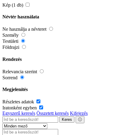
Kép (1 db)
Névtér használata
Ne használja a névteret
Személy
Testületi
Földrajzi
Rendezés
Relevancia szerint
Sorrend
Megjelenítés
Részletes adatok
Iratonként egyben
Egyszerű keresés
Összetett keresés
Kifejezés
Keres
ⓘ