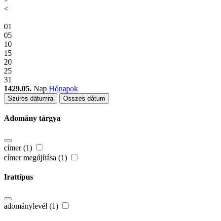
<
01
05
10
15
20
25
31
1429.05.
Nap
Hónapok
Szűrés dátumra
Összes dátum
Adomány tárgya
címer (1)
címer megújítása (1)
Irattípus
adománylevél (1)