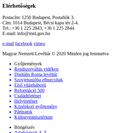
Elérhetőségek
Postacím: 1250 Budapest, Postafiók 3.
Cím: 1014 Budapest, Bécsi kapu tér 2-4.
Tel.: +36 1 225 2843, +36 1 225 2844
E-mail: info@mnl.gov.hu
e-mail
facebook
vimeo
Magyar Nemzeti Levéltár © 2020 Minden jog fenntartva
Gyűjtemények
Rendszerváltás vidéken
Digitális Roma levéltár
Szovjetunióba elhurcoltak
Első világháború
Reformáció 500
Családtörténet
Helytörténet
Középkori gyűjtemény
Pártiratok
Külügyminisztérium
Böngészés
Adatbázisok A-Z