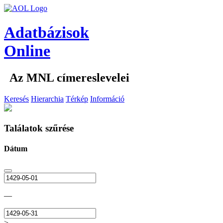
Adatbázisok
Online
Az MNL címereslevelei
Keresés
Hierarchia
Térkép
Információ
Találatok szűrése
Dátum
—
>