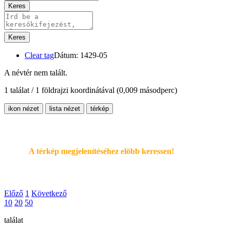
Keres
Keres
Clear tag
Dátum: 1429-05
A névtér nem talált.
1 találat / 1 földrajzi koordinátával
(0,009 másodperc)
ikon nézet
lista nézet
térkép
A térkép megjelenítéséhez elöbb keressen!
Előző
1
Következő
10
20
50
találat