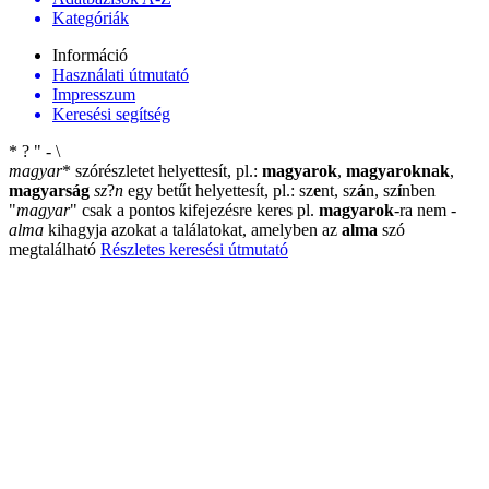
Kategóriák
Információ
Használati útmutató
Impresszum
Keresési segítség
*
?
"
-
\
magyar
*
szórészletet helyettesít, pl.:
magyarok
,
magyaroknak
,
magyarság
sz
?
n
egy betűt helyettesít, pl.: sz
e
nt, sz
á
n, sz
í
nben
"
magyar
"
csak a pontos kifejezésre keres pl.
magyarok
-ra nem
-
alma
kihagyja azokat a találatokat, amelyben az
alma
szó
megtalálható
Részletes keresési útmutató